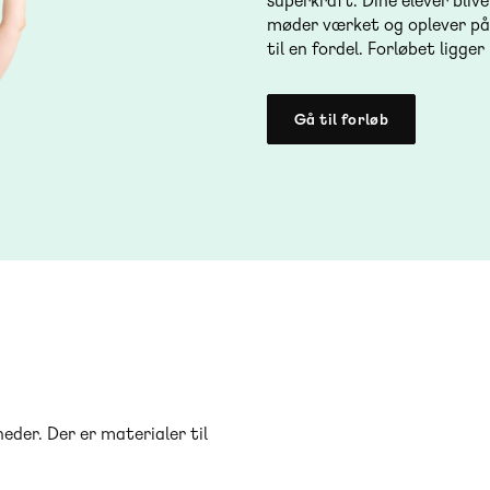
superkraft. Dine elever bliv
møder værket og oplever på
til en fordel. Forløbet ligge
Gå til forløb
heder. Der er materialer til