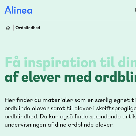
Gå
til
hovedindhold
Ordblindhed
Få inspiration til d
af elever med ordbl
Her finder du materialer som er særlig egnet t
ordblinde elever samt til elever i skriftsproglige
ordblindhed. Du kan også finde spændende artikle
undervisningen af dine ordblinde elever.