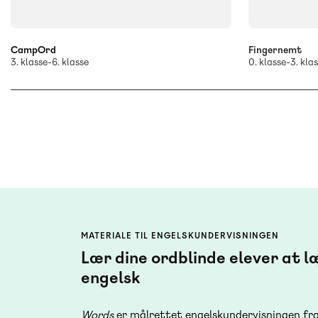
CampOrd
Fingernemt
3. klasse-6. klasse
0. klasse-3. kla
MATERIALE TIL ENGELSKUNDERVISNINGEN
Lær dine ordblinde elever at l
engelsk
Words
er målrettet engelskundervisningen fra 