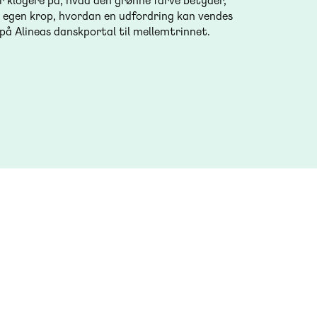
er klogere på, hvad den grønne farve betyder,
 egen krop, hvordan en udfordring kan vendes
r på Alineas danskportal til mellemtrinnet.