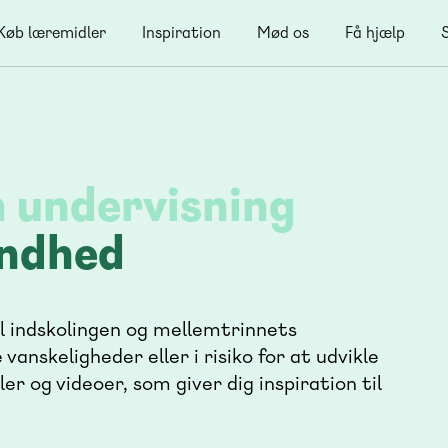
Køb læremidler
Inspiration
Mød os
Få hjælp
in undervisning
indhed
il indskolingen og mellemtrinnets
 vanskeligheder eller i risiko for at udvikle
r og videoer, som giver dig inspiration til