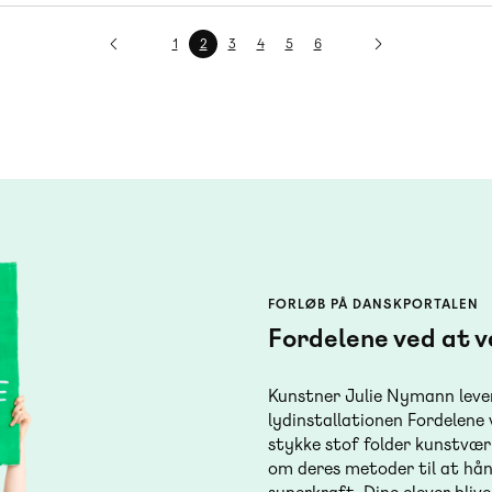
Side
1
Nuværende
2
Side
3
Side
4
Side
5
Side
6
side
FORLØB PÅ DANSKPORTALEN
Fordelene ved at 
Kunstner Julie Nymann lever
lydinstallationen Fordelene 
stykke stof folder kunstvær
om deres metoder til at hån