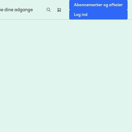
Abonnementer og aftaler
Se dine adgange
Header
Log ind
right
menu