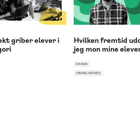
kt griber elever i
Hvilken fremtid ud
gori
jeg mon mine elever
DANSK
ORDBLINDHED
ED
ORDBLINDHED