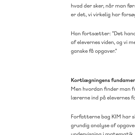
hvad der sker, når man fø
er det, vi virkelig har for
Han fortsætter: "Det han
af elevernes viden, og vi 
ganske få opgaver."
Kortlægningens fundament
Men hvordan finder man fre
lærerne ind på elevernes f
Forfatterne bag KIM har s
grundig analyse af opgaver
undervisning i matematik.