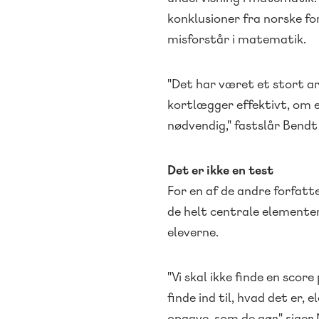
konklusioner fra norske fo
misforstår i matematik.
"Det har været et stort arb
kortlægger effektivt, om e
nødvendig," fastslår Bendt
Det er ikke en test
For en af de andre forfatt
de helt centrale elementer 
eleverne.
"Vi skal ikke finde en score
finde ind til, hvad det er,
opgave, som de gør," sige