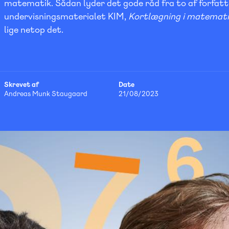
matematik. Sådan lyder det gode råd fra to af forfat
undervisningsmaterialet KIM,
Kortlægning i matemat
lige netop det.
Skrevet af
Date
Andreas Munk Staugaard
21/08/2023