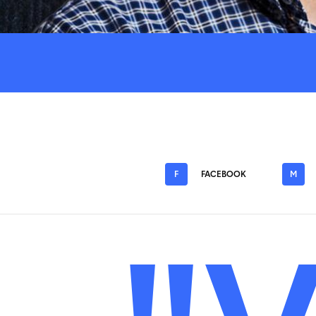
F
FACEBOOK
M