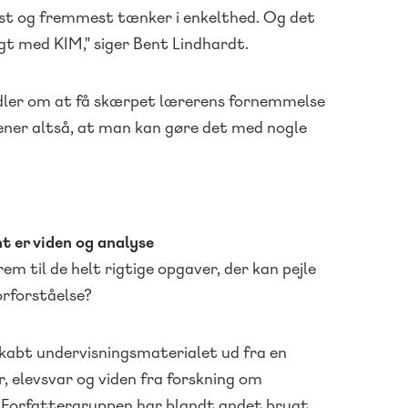
rst og fremmest tænker i enkelthed. Og det
søgt med KIM," siger Bent Lindhardt.
dler om at få skærpet lærerens fornemmelse
mener altså, at man kan gøre det med nogle
 er viden og analyse
m til de helt rigtige opgaver, der kan pejle
orforståelse?
kabt undervisningsmaterialet ud fra en
, elevsvar og viden fra forskning om
 Forfattergruppen har blandt andet brugt