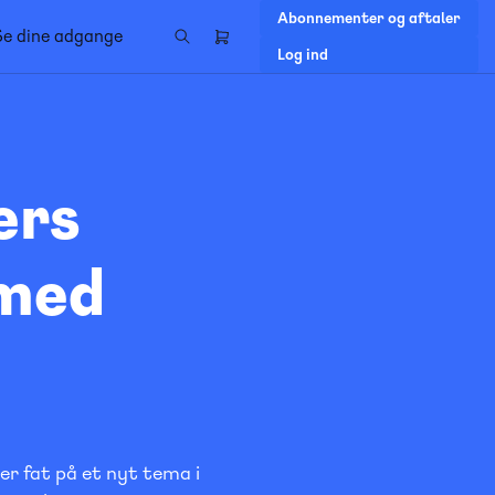
Abonnementer og aftaler
Se dine adgange
Header
Log ind
right
menu
ers
 med
er fat på et nyt tema i