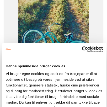
-
+
Denne hjemmeside bruger cookies
Easy Readers
101,00 kr.
Vi bruger egne cookies og cookies fra tredjeparter til at
La bicyclette bleue, ER C
optimere dit besøg på vores hjemmeside ved at sikre
funktionalitet, generere statistik, huske dine præferencer
og til brug for markedsføring. Herudover bruger vi cookies
Hent flere
til at vise dig funktioner til brug i forbindelse med sociale
medier. Du kan til enhver tid trække dit samtykke tilbage.