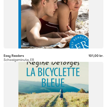
-
+
Easy Readers
101,00 kr.
Schweigeminute, ER
FAG
Fransk
FORMAT
Flergangsbog
ISBN
9788723543059