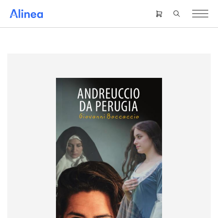
Gå
til
Header
hovedindhold
right
menu