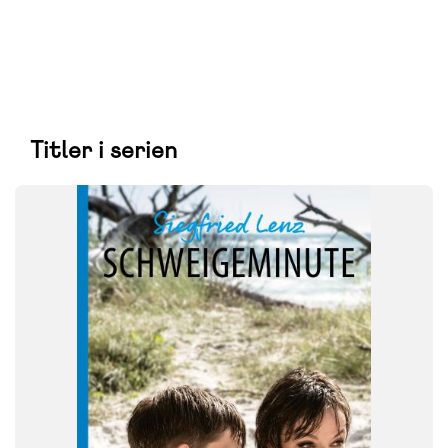
Titler i serien
FAG
Tysk
FORMAT
Flergangsbog
ISBN
9788723572295