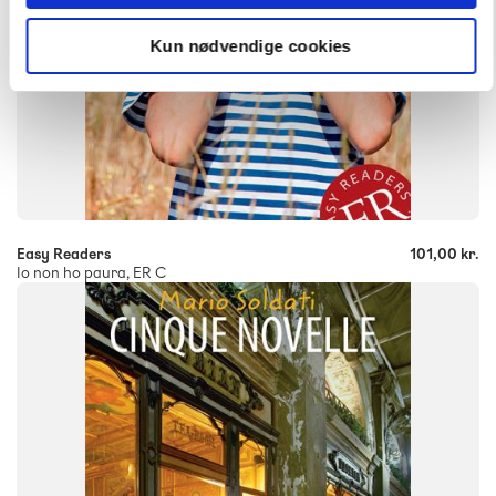
Kun nødvendige cookies
-
+
Easy Readers
101,00 kr.
Io non ho paura, ER C
FAG
Italiensk
FORMAT
Flergangsbog
ISBN
9788723512109