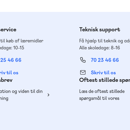
ervice
Teknisk support
 til køb af læremidler
Få hjælp til teknik og a
edage: 10-15
Alle skoledage: 8-16
 25 46 66
70 23 46 66
iv til os
Skriv til os
sbrev
Oftest stillede sp
ation og viden til din
Læs de oftest stillede
ning
spørgsmål til vores
produkter, køb og lever