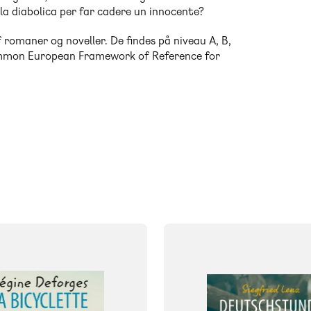
ola diabolica per far cadere un innocente?
romaner og noveller. De findes på niveau A, B,
Common European Framework of Reference for
FAG
Tysk
FORMAT
og
Bog