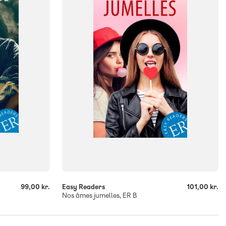
ISBN
9788723569042
-
+
99,00 kr.
Easy Readers
101,00 kr.
Nos âmes jumelles, ER B