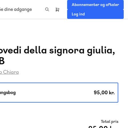
Abonnementer og aftaler
Se dine adgange
Header
Log ind
right
menu
iovedi della signora giulia,
B
o Chiara
95,00 kr.
angsbog
Total pris