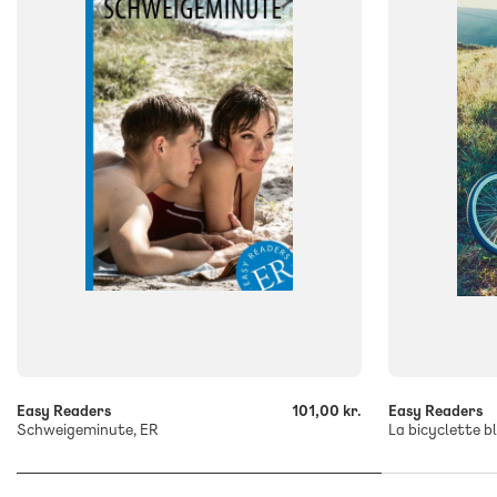
ISBN
ISBN
9788723572295
9788723543
-
-
+
+
Easy Readers
101,00 kr.
Easy Readers
Schweigeminute, ER
La bicyclette b