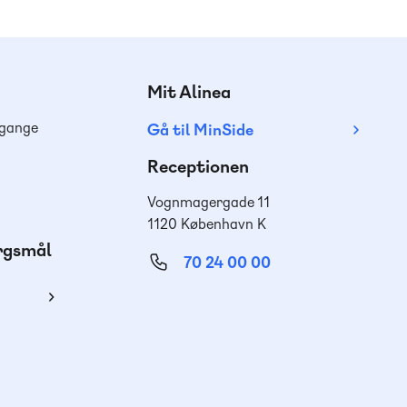
Mit Alinea
dgange
Gå til MinSide
Receptionen
Vognmagergade 11
1120 København K
ørgsmål
70 24 00 00
ing