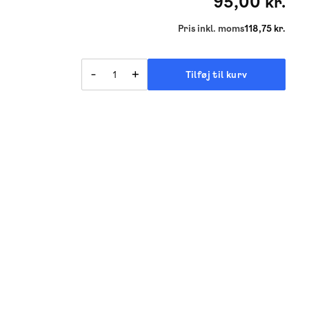
95,00 kr.
Pris inkl. moms
118,75 kr.
-
+
Tilføj til kurv