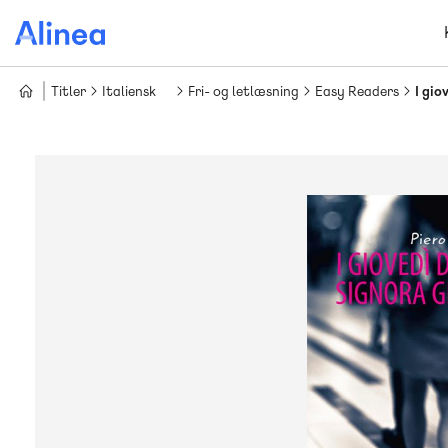
Gå
til
hovedindhold
Titler
Italiensk
Fri- og letlæsning
Easy Readers
I gio