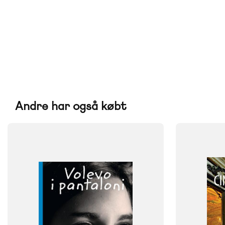
Andre har også købt
FAG
FAG
Italiensk
Italiensk
FORMAT
FORMAT
Flergangsbog
Flergangsb
ISBN
ISBN
9788723505521
9788723512