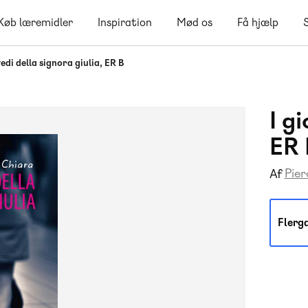
Køb læremidler
Inspiration
Mød os
Få hjælp
vedi della signora giulia, ER B
I g
ER 
Pier
Af
Flerg