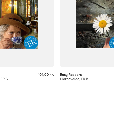
-
+
101,00 kr.
Easy Readers
 ER B
Marcovaldo, ER B