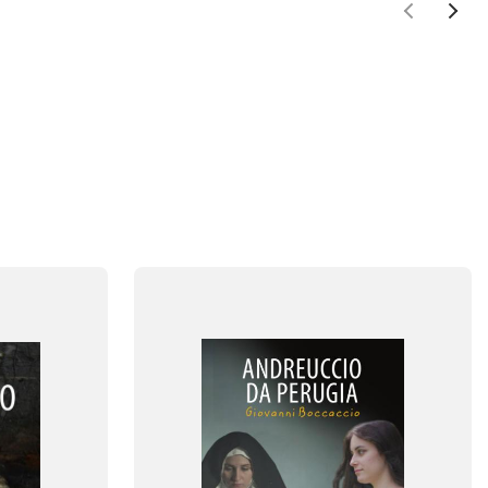
FAG
Italiensk
FORMAT
Flergangsbog
ISBN
9788723528964