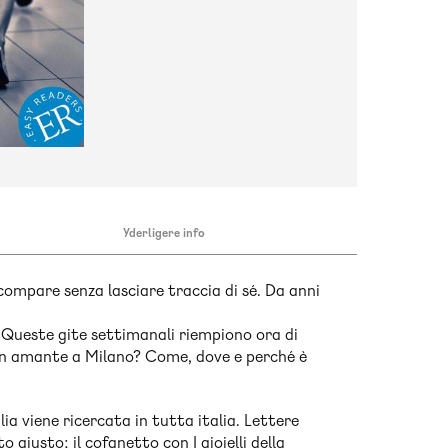
Yderligere info
ompare senza lasciare traccia di sé. Da anni
io. Queste gite settimanali riempiono ora di
a un amante a Milano? Come, dove e perché è
lia viene ricercata in tutta italia. Lettere
iusto; il cofanetto con I gioielli della