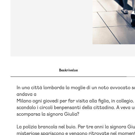
Beskrivelse
In una città lombarda la moglie di un noto avvocato sc
andava a
Milano ogni giovedì per far visita alla figlia, in colleg
scandalo i circoli benpensanti della cittadina. A vev
scomparsa la signora Giulia?
La polizia brancola nel buio. Per tre anni la signora Giu
misteriose spariscono e vengono ritrovate nel momento g