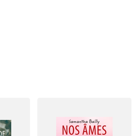
FAG
Fransk
FORMAT
Flergangsbog