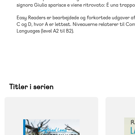
signora Giulia sparisce e viene ritrovato: È una trapp
Easy Readers er bearbejdede og forkortede udgaver af 
C og D, hvor A er lettest. Niveauerne relaterer til 
Languages (level A2 til B2).
Titler i serien
FAG
FAG
Tysk
Fransk
FORMAT
FORMAT
Flergangsbog
Flergangsb