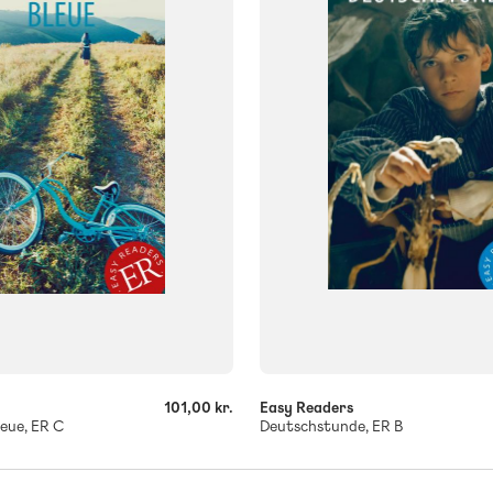
ISBN
059
9788723561619
-
+
101,00 kr.
Easy Readers
leue, ER C
Deutschstunde, ER B