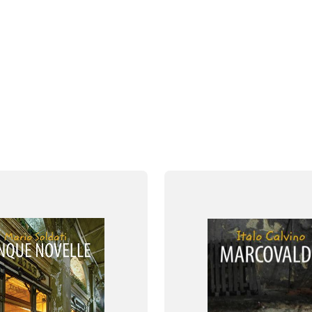
FAG
Italiensk
FORMAT
og
Flergangsbog
ISBN
109
9788723512253