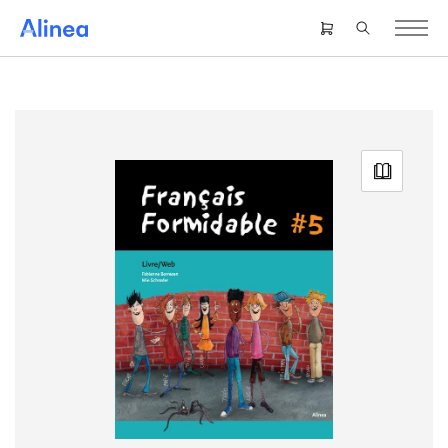
Gå
til
Header
hovedindhold
right
menu