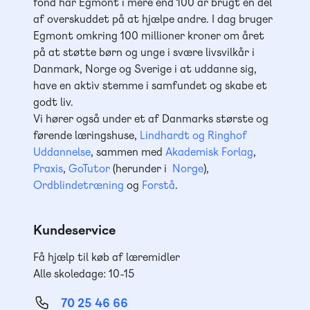
fond har Egmont i mere end 100 år brugt en del
af overskuddet på at hjælpe andre. I dag bruger
Egmont omkring 100 millioner kroner om året
på at støtte børn og unge i svære livsvilkår i
Danmark, Norge og Sverige i at uddanne sig,
have en aktiv stemme i samfundet og skabe et
godt liv.
Vi hører også under et af Danmarks største og
førende læringshuse,
Lindhardt og Ringhof
Uddannelse
, sammen med
Akademisk Forlag
,
Praxis
,
GoTutor
(herunder i
Norge
),
Ordblindetræning
og
Forstå
.
Kundeservice
Få hjælp til køb af læremidler
Alle skoledage: 10-15
70 25 46 66