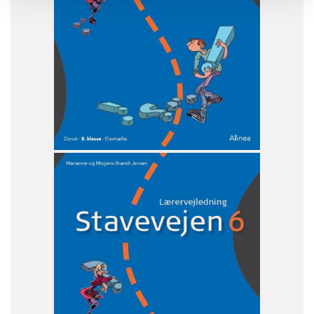
FAG
Dansk
NIVEAU
8. klasse