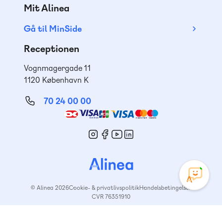
Mit Alinea
Gå til MinSide
Receptionen
Vognmagergade 11
1120 København K
70 24 00 00
Mød
os
© Alinea 2026
Cookie- & privatlivspolitik
Handelsbetingelser
CVR 76351910