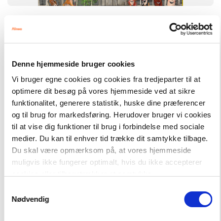
Français Formidable
Alt til Français Formidable 6. klasse
SYSTEM
Français Formidable
Denne hjemmeside bruger cookies
FAG
Vi bruger egne cookies og cookies fra tredjeparter til at
Fransk
optimere dit besøg på vores hjemmeside ved at sikre
NIVEAU
funktionalitet, generere statistik, huske dine præferencer
9. klasse
og til brug for markedsføring. Herudover bruger vi cookies
til at vise dig funktioner til brug i forbindelse med sociale
medier. Du kan til enhver tid trække dit samtykke tilbage.
Du skal være opmærksom på, at vores hjemmeside
muligvis ikke fungerer optimalt, hvis du ikke accepterer
cookies eller tilbagetrækker et samtykke.
Samtykkevalg
Nødvendig