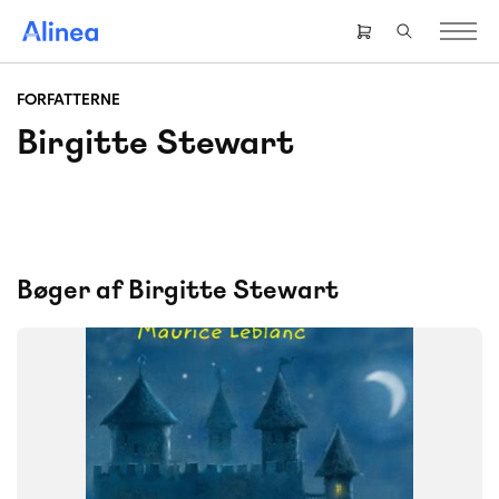
Gå
til
Header
hovedindhold
right
menu
FORFATTERNE
Birgitte Stewart
Bøger af Birgitte Stewart
FAG
Fransk
FORMAT
Flergangsbog
ISBN