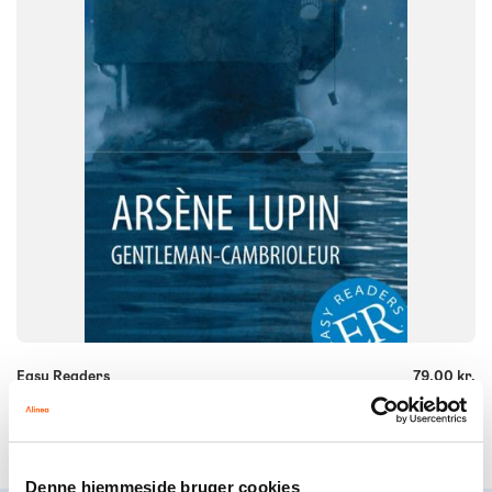
9788723528889
-
+
Easy Readers
79,00 kr.
Arsène Lupin, ER B
Denne hjemmeside bruger cookies