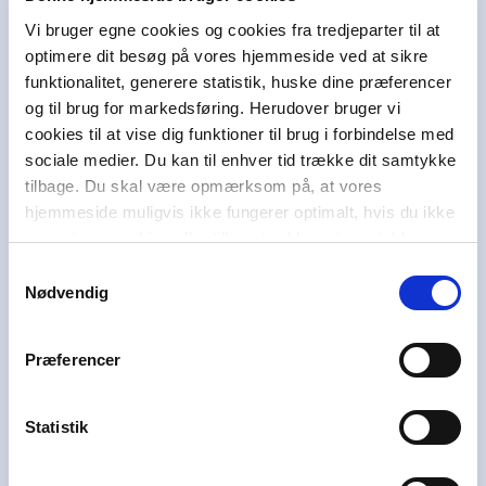
Vi bruger egne cookies og cookies fra tredjeparter til at
optimere dit besøg på vores hjemmeside ved at sikre
Alinea støtter børn og unge
funktionalitet, generere statistik, huske dine præferencer
Alinea er en del af Egmont, der er Nordens
og til brug for markedsføring. Herudover bruger vi
største mediekoncern. Som erhvervs-drivende
cookies til at vise dig funktioner til brug i forbindelse med
fond har Egmont i mere end 100 år brugt en del
sociale medier. Du kan til enhver tid trække dit samtykke
af overskuddet på at hjælpe andre. I dag bruger
tilbage. Du skal være opmærksom på, at vores
Egmont omkring 100 millioner kroner om året
hjemmeside muligvis ikke fungerer optimalt, hvis du ikke
på at støtte børn og unge i svære livsvilkår i
accepterer cookies eller tilbagetrækker et samtykke.
Danmark, Norge og Sverige i at uddanne sig,
Samtykkevalg
have en aktiv stemme i samfundet og skabe et
Nødvendig
godt liv.
Vi hører også under et af Danmarks største og
Præferencer
førende læringshuse,
Lindhardt og Ringhof
Uddannelse
, sammen med
Akademisk Forlag
,
Praxis
,
GoTutor
(herunder i
Norge
),
Statistik
Ordblindetræning
og
Forstå
.