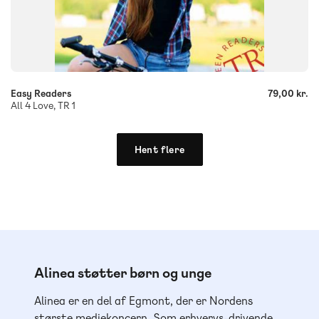
-
+
Easy Readers
79,00 kr.
All 4 Love, TR 1
Hent flere
Alinea støtter børn og unge
Alinea er en del af Egmont, der er Nordens
største mediekoncern. Som erhvervs-drivende