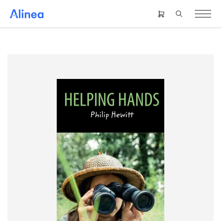
Gå
til
Header
hovedindhold
right
menu