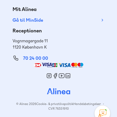
Mit Alinea
Gå til MinSide
Receptionen
Vognmagergade 11
1120 København K
70 24 00 00
Mød
os
© Alinea 2026
Cookie- & privatlivspolitik
Handelsbetingelser
CVR 76351910