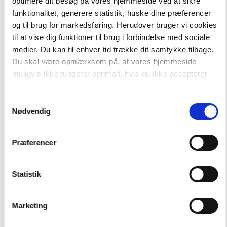
optimere dit besøg på vores hjemmeside ved at sikre
funktionalitet, generere statistik, huske dine præferencer
og til brug for markedsføring. Herudover bruger vi cookies
-
+
til at vise dig funktioner til brug i forbindelse med sociale
medier. Du kan til enhver tid trække dit samtykke tilbage.
Du skal være opmærksom på, at vores hjemmeside
Easy Readers
101,00 kr.
muligvis ikke fungerer optimalt, hvis du ikke accepterer
La bicyclette bleue, ER C
cookies eller tilbagetrækker et samtykke.
Samtykkevalg
Hent flere
Nødvendig
Præferencer
Statistik
Marketing
Andre har også købt