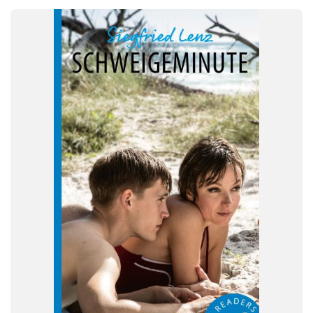
FAG
Tysk
FORMAT
Flergangsbog
ISBN
9788723572295
-
+