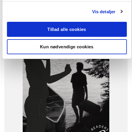
Vis detaljer
FAG
Engelsk
FORMAT
Tillad alle cookies
Flergangsbog
ISBN
Kun nødvendige cookies
9788723541048
-
+