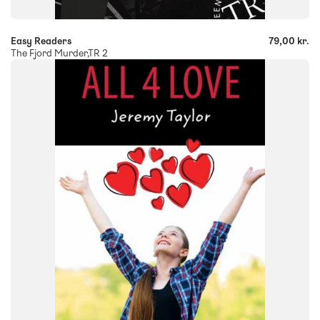
Easy Readers
79,00 kr.
The Fjord Murder,TR 2
FAG
Engelsk
FORMAT
Flergangsbog
ISBN
9788723542274