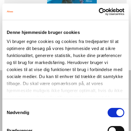
Denne hjemmeside bruger cookies
The lord of the dragon
Vi bruger egne cookies og cookies fra tredjeparter til at
3. klasse
optimere dit besøg på vores hjemmeside ved at sikre
funktionalitet, generere statistik, huske dine præferencer
og til brug for markedsføring. Herudover bruger vi
cookies til at vise dig funktioner til brug i forbindelse med
sociale medier. Du kan til enhver tid trække dit samtykke
tilbage. Du skal være opmærksom på, at vores
Om sprog og grammatikmateriale til
hjemmeside muligvis ikke fungerer optimalt, hvis du ikke
engelskundervisningen
accepterer cookies eller tilbagetrækker et samtykke.
Forlaget Alinea tilbyder fri- og letlæsningsbøger til engelskundervisningen i
Samtykkevalg
grundskolen. Med bl.a. vores to serier –
Easy Readers
og
The Lord of the
Nødvendig
Dragon
– kan elever vælge bøger efter deres læseniveau og interesse, fra
korte og overskuelige tekster til spændende fortællinger og klassiske
Præferencer