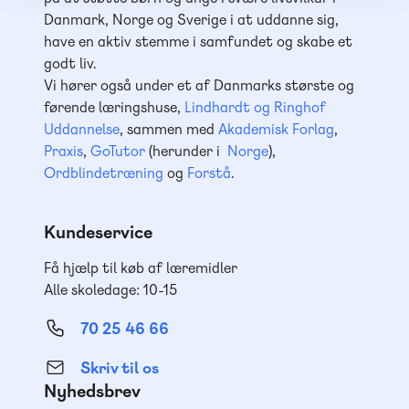
Danmark, Norge og Sverige i at uddanne sig,
have en aktiv stemme i samfundet og skabe et
godt liv.
Vi hører også under et af Danmarks største og
førende læringshuse,
Lindhardt og Ringhof
Uddannelse
, sammen med
Akademisk Forlag
,
Praxis
,
GoTutor
(herunder i
Norge
),
Ordblindetræning
og
Forstå
.
Kundeservice
Få hjælp til køb af læremidler
Alle skoledage: 10-15
70 25 46 66
Skriv til os
Nyhedsbrev