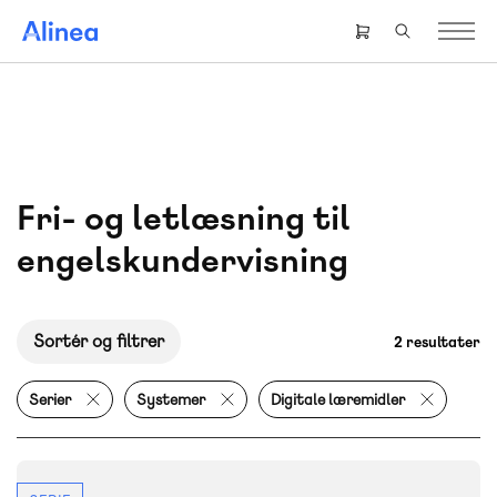
Gå
til
Header
hovedindhold
right
menu
Fri- og letlæsning til
engelskundervisning
Sortér og filtrer
2 resultater
Serier
Systemer
Digitale læremidler