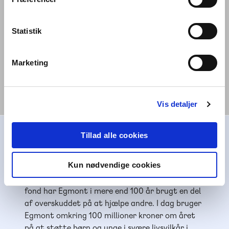
historier genfortalt på let engelsk.
Statistik
Materialerne er velegnede fra 3. til 10. klasse og gør det muligt at arbejde
Marketing
differentieret med engelsk læsning i både indskoling, mellemtrin og
udskoling. Bøgerne understøtter ordforrådsudvikling, læseforståelse og
læselyst.
Vis detaljer
Tillad alle cookies
Alinea støtter børn og unge
Kun nødvendige cookies
Alinea er en del af Egmont, der er Nordens
største mediekoncern. Som erhvervs-drivende
fond har Egmont i mere end 100 år brugt en del
af overskuddet på at hjælpe andre. I dag bruger
Egmont omkring 100 millioner kroner om året
på at støtte børn og unge i svære livsvilkår i