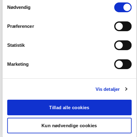
-
Samtykkevalg
+
Nødvendig
Easy Readers
101,00 kr.
Præferencer
Schweigeminute, ER
FAG
Statistik
Fransk
FORMAT
Marketing
Flergangsbog
ISBN
9788723543059
Vis detaljer
Tillad alle cookies
Kun nødvendige cookies