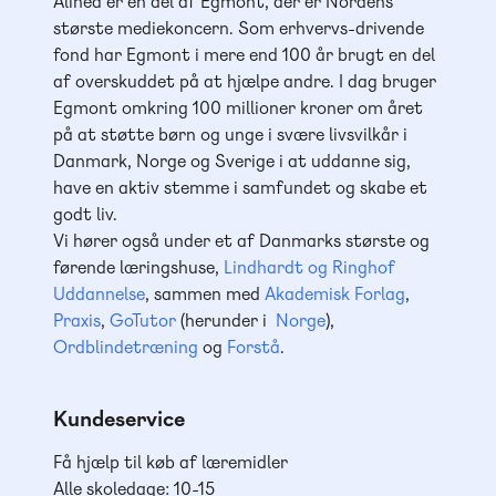
Alinea er en del af Egmont, der er Nordens
største mediekoncern. Som erhvervs-drivende
fond har Egmont i mere end 100 år brugt en del
af overskuddet på at hjælpe andre. I dag bruger
Egmont omkring 100 millioner kroner om året
på at støtte børn og unge i svære livsvilkår i
Danmark, Norge og Sverige i at uddanne sig,
have en aktiv stemme i samfundet og skabe et
godt liv.
Vi hører også under et af Danmarks største og
førende læringshuse,
Lindhardt og Ringhof
Uddannelse
, sammen med
Akademisk Forlag
,
Praxis
,
GoTutor
(herunder i
Norge
),
Ordblindetræning
og
Forstå
.
Kundeservice
Få hjælp til køb af læremidler
Alle skoledage: 10-15