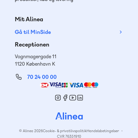
Mit Alinea
Gå til MinSide
Receptionen
Vognmagergade 11
1120 København K
70 24 00 00
Mød
os
© Alinea 2026
Cookie- & privatlivspolitik
Handelsbetingelser
CVR 76351910