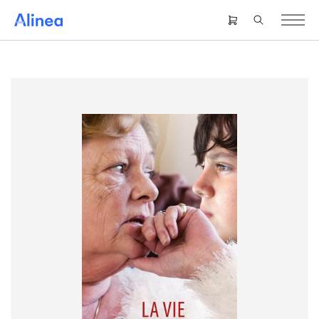
Gå
til
Header
hovedindhold
right
menu