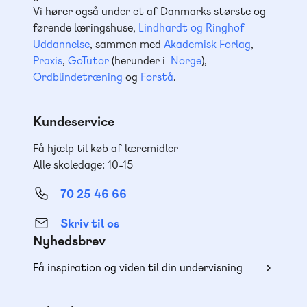
Vi hører også under et af Danmarks største og
førende læringshuse,
Lindhardt og Ringhof
Uddannelse
, sammen med
Akademisk Forlag
,
Praxis
,
GoTutor
(herunder i
Norge
),
Ordblindetræning
og
Forstå
.
Kundeservice
Få hjælp til køb af læremidler
Alle skoledage: 10-15
70 25 46 66
Skriv til os
Nyhedsbrev
Få inspiration og viden til din undervisning