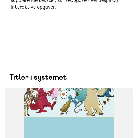
supplerende tekster, skriveopgaver, vendespil og
interaktive opgaver.
Titler i systemet
SYSTEM
Skrivevejen
FAG
Dansk
NIVEAU
1. klasse