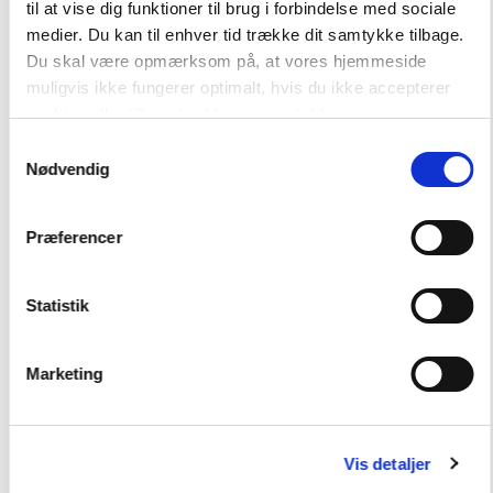
til at vise dig funktioner til brug i forbindelse med sociale
medier. Du kan til enhver tid trække dit samtykke tilbage.
Hent flere
Du skal være opmærksom på, at vores hjemmeside
muligvis ikke fungerer optimalt, hvis du ikke accepterer
cookies eller tilbagetrækker et samtykke.
Samtykkevalg
Nødvendig
Præferencer
Andre har også købt
Statistik
SYSTEM
Skrivevejen
Marketing
FAG
Dansk
Vis detaljer
NIVEAU
3. klasse