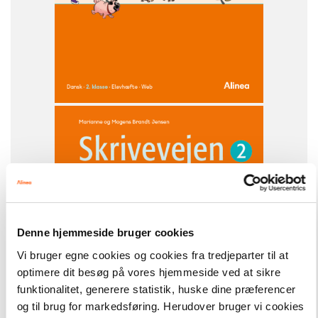
FAG
Dansk
NIVEAU
2. klasse
Denne hjemmeside bruger cookies
Vi bruger egne cookies og cookies fra tredjeparter til at
optimere dit besøg på vores hjemmeside ved at sikre
funktionalitet, generere statistik, huske dine præferencer
Skrivevejen
Alt til Skrivevejen 2. klasse
og til brug for markedsføring. Herudover bruger vi cookies