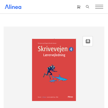
Gå
til
Header
hovedindhold
right
menu