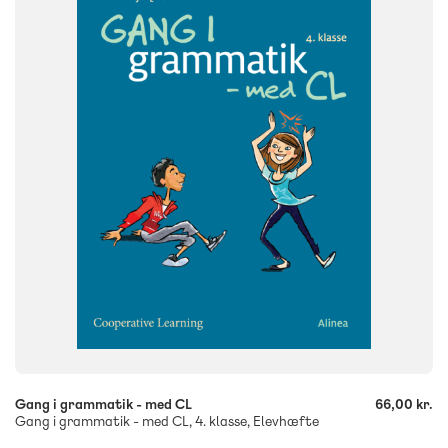
4. klasse
FORMAT
Engangsbog
ISBN
9788723516121
-
+
Gang i grammatik - med CL
66,00 kr.
Gang i grammatik - med CL, 4. klasse, Elevhæfte