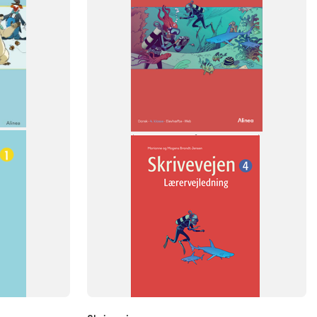
Skrivevejen
FAG
Dansk
NIVEAU
4. klasse