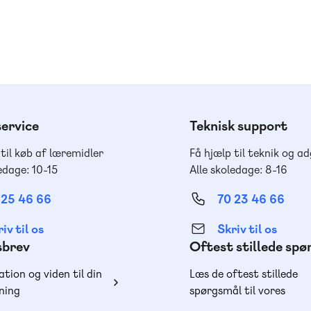
ervice
Teknisk support
 til køb af læremidler
Få hjælp til teknik og a
edage: 10-15
Alle skoledage: 8-16
 25 46 66
70 23 46 66
iv til os
Skriv til os
sbrev
Oftest stillede sp
ation og viden til din
Læs de oftest stillede
ning
spørgsmål til vores
produkter, køb og lever