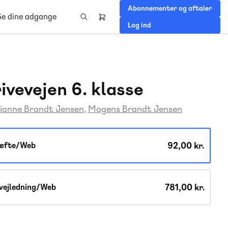
Abonnementer og aftaler
Se dine adgange
Header
Log ind
right
menu
ivevejen 6. klasse
ianne Brandt Jensen
Mogens Brandt Jensen
92,00 kr.
æfte/Web
781,00 kr.
vejledning/Web