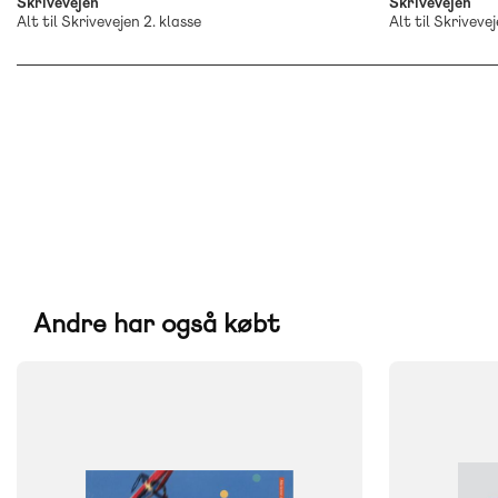
Skrivevejen
Skrivevejen
Alt til Skrivevejen 2. klasse
Alt til Skrivev
Andre har også købt
SYSTEM
FAG
Matematik
FAG
Dansk
NIVEAU
1. klasse
NIVEAU