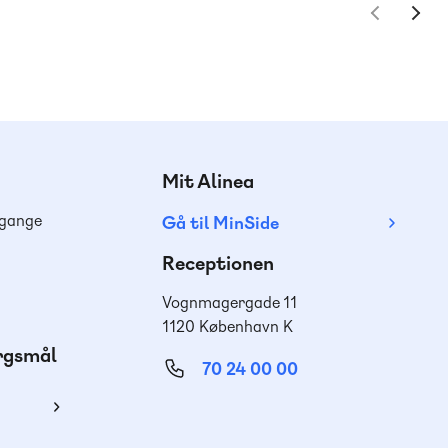
Mit Alinea
dgange
Gå til MinSide
Receptionen
Vognmagergade 11
1120 København K
ørgsmål
70 24 00 00
ing