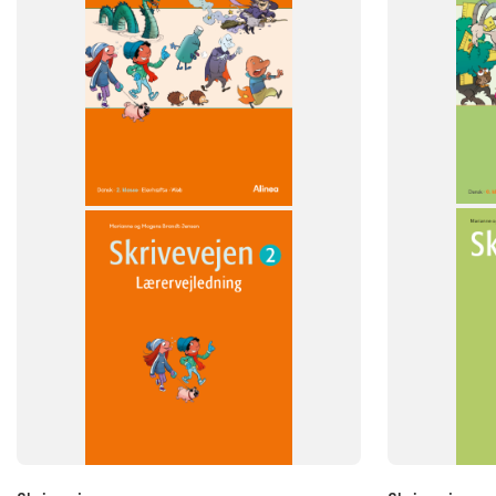
Skrivevejen
Skrivevejen
FAG
FAG
Dansk
Dansk
NIVEAU
NIVEAU
2. klasse
0. klasse