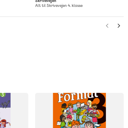
Skrivevejen
Alt til Skrivevejen 4. klasse
SYSTEM
Format
FAG
Matematik