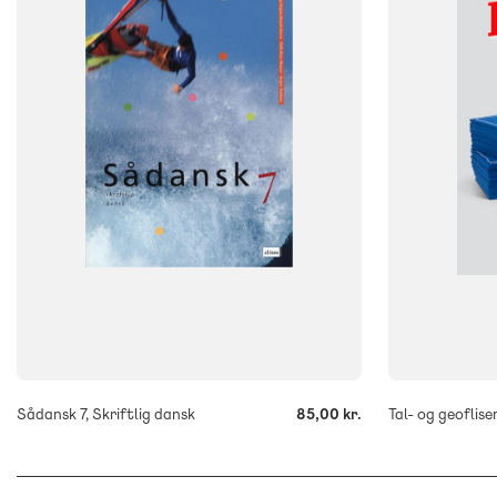
7. klasse
FORMAT
Kasser
FORMAT
Engangsbog
ISBN
9788723023
ISBN
9788723021168
-
-
+
+
Sådansk 7, Skriftlig dansk
85,00 kr.
Tal- og geoflise