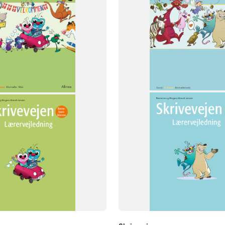
Skrivevejen
FAG
Dansk
NIVEAU
1. klasse