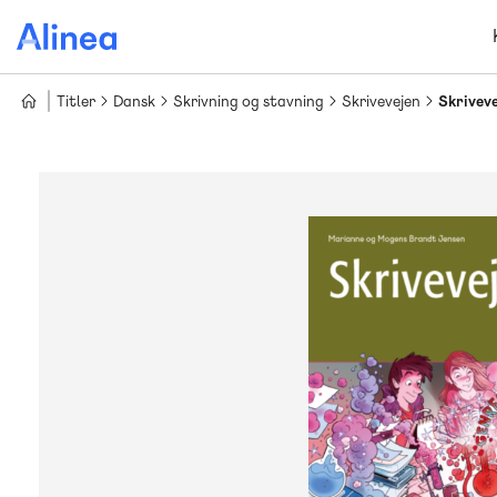
Gå
til
hovedindhold
Titler
Dansk
Skrivning og stavning
Skrivevejen
Skriveve