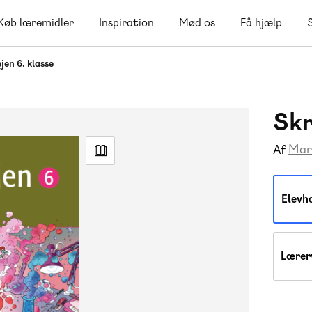
Køb læremidler
Inspiration
Mød os
Få hjælp
jen 6. klasse
Skr
Mar
Af
Elevh
Lærer