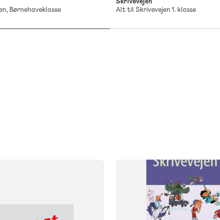
Skrivevejen
ejen, Børnehaveklasse
Alt til Skrivevejen 1. klasse
SYSTEM
Skrivevejen
FAG
Dansk