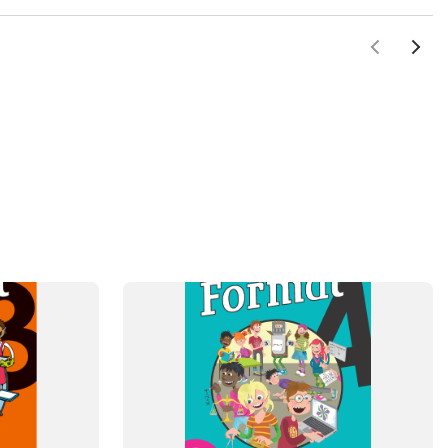
SYSTEM
Format
FAG
Matematik
NIVEAU
4. klasse