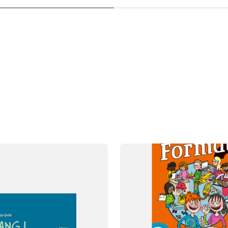
SYSTEM
Format
FAG
Matematik
NIVEAU
3. klasse