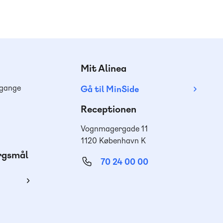
Mit Alinea
dgange
Gå til MinSide
Receptionen
Vognmagergade 11
1120 København K
ørgsmål
70 24 00 00
ing