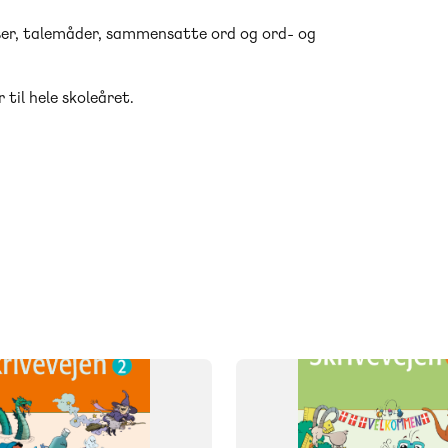
ser, talemåder, sammensatte ord og ord- og
til hele skoleåret.
SYSTEM
Skrivevejen
FAG