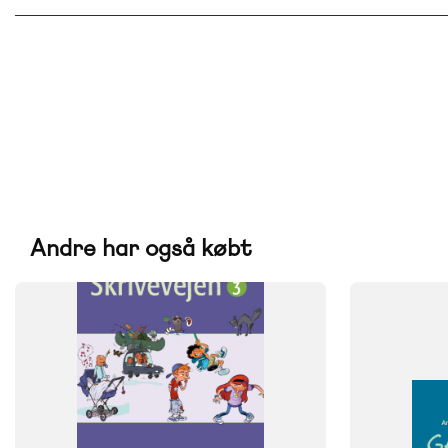
Andre har også købt
SYSTEM
FAG
Skrivevejen
Dansk
FAG
NIVEAU
Dansk
4. klasse
NIVEAU
FORMAT
3. klasse
Engangsbog