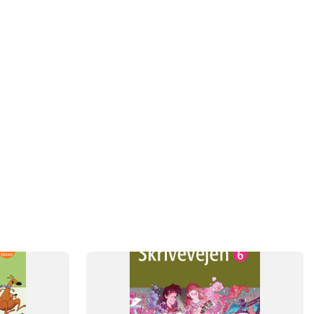
SYSTEM
Skrivevejen
FAG