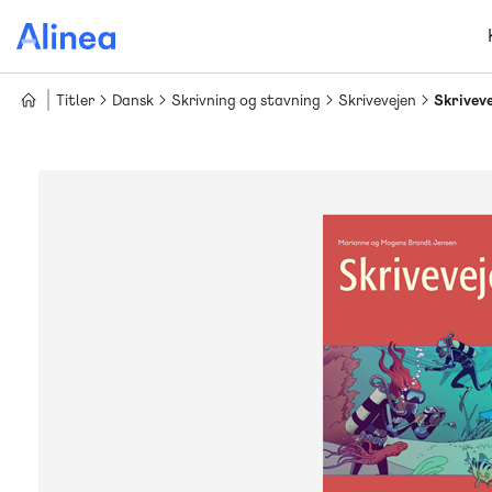
Gå
til
hovedindhold
Titler
Dansk
Skrivning og stavning
Skrivevejen
Skriveve