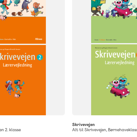
Dansk
NIVEAU
0. klasse
Skrivevejen
en 2. klasse
Alt til Skrivevejen, Børnehaveklas