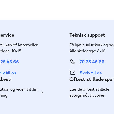
ervice
Teknisk support
 til køb af læremidler
Få hjælp til teknik og a
edage: 10-15
Alle skoledage: 8-16
 25 46 66
70 23 46 66
iv til os
Skriv til os
sbrev
Oftest stillede sp
ation og viden til din
Læs de oftest stillede
ning
spørgsmål til vores
produkter, køb og lever