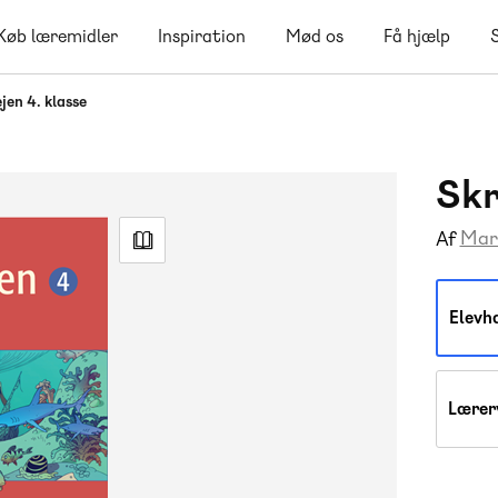
Køb læremidler
Inspiration
Mød os
Få hjælp
jen 4. klasse
Skr
Mar
Af
Elevh
Lærer