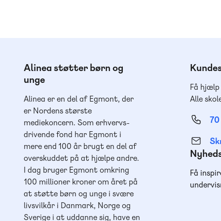
Alinea støtter børn og
Kundes
unge
Få hjælp
Alinea er en del af Egmont, der
Alle skol
er Nordens største
70
mediekoncern. Som erhvervs-
drivende fond har Egmont i
Skr
mere end 100 år brugt en del af
Nyhed
overskuddet på at hjælpe andre.
I dag bruger Egmont omkring
Få inspir
100 millioner kroner om året på
undervis
at støtte børn og unge i svære
livsvilkår i Danmark, Norge og
Sverige i at uddanne sig, have en