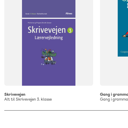
ISBN
9788723516
-
+
Skrivevejen
Gang i gramma
Alt til Skrivevejen 3. klasse