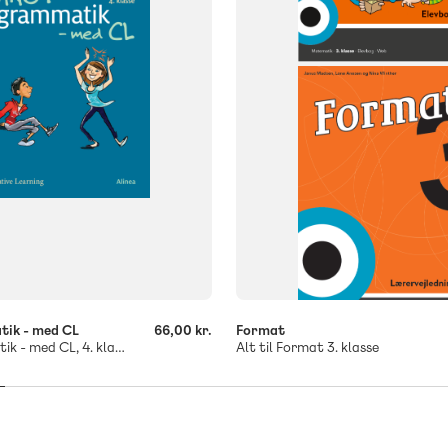
121
tik - med CL
66,00 kr.
Format
Gang i grammatik - med CL, 4. klasse, Elevhæfte
Alt til Format 3. klasse