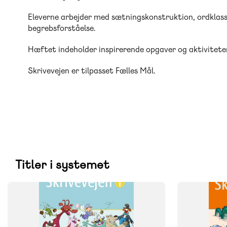
Eleverne arbejder med sætningskonstruktion, ordklas
begrebsforståelse.
Hæftet indeholder inspirerende opgaver og aktiviteter 
Skrivevejen er tilpasset Fælles Mål.
Titler i systemet
SYSTEM
SYSTEM
Skrivevejen
Skrivevejen
FAG
FAG