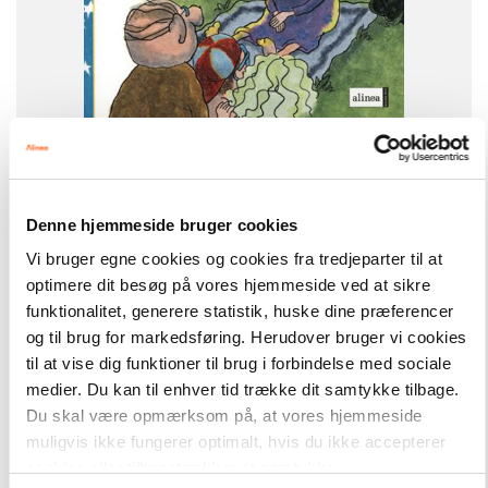
-
+
Den første læsning
133,00 kr.
Den første læsning, Kan farmor flyve?
Denne hjemmeside bruger cookies
Vi bruger egne cookies og cookies fra tredjeparter til at
Hent flere
optimere dit besøg på vores hjemmeside ved at sikre
funktionalitet, generere statistik, huske dine præferencer
og til brug for markedsføring. Herudover bruger vi cookies
til at vise dig funktioner til brug i forbindelse med sociale
medier. Du kan til enhver tid trække dit samtykke tilbage.
Du skal være opmærksom på, at vores hjemmeside
muligvis ikke fungerer optimalt, hvis du ikke accepterer
cookies eller tilbagetrækker et samtykke.