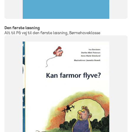
Den første læsning
Alt til På vej til den første læsning, Børnehaveklasse
SYSTEM
Den første læsning
FAG
Dansk
NIVEAU
1. klasse
FORMAT
Flergangsbog
ISBN
9788723016669