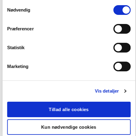
Andre har også købt
Samtykkevalg
Nødvendig
FAG
Dansk
Præferencer
Statistik
Marketing
Vis detaljer
Tillad alle cookies
Kun nødvendige cookies