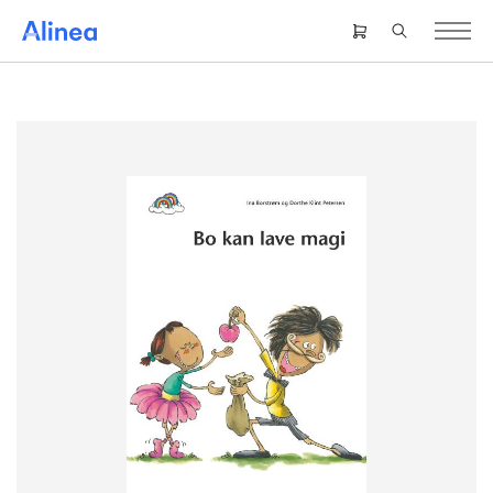
Gå
til
Header
hovedindhold
right
menu