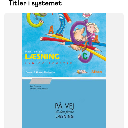
Titler i systemet
SYSTEM
Den første læsning
FAG
Dansk
Børnehaveklasse
NIVEAU
0. klasse