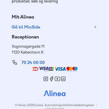
produkter, køb og levering
Mit Alinea
Gå til MinSide
Receptionen
Vognmagergade 11
1120 København K
70 24 00 00
Mød
os
© Alinea 2026
Cookie- & privatlivspolitik
Handelsbetingelser