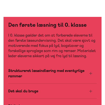
Den første læsning til 0. klasse
I 0. klasse gælder det om at forberede eleverne til
den første læseundervisning. Det skal være sjovt og
motiverende med fokus på lyd, bogstaver og
forskellige sproglege som rim og remser. Materialet
leder eleverne sikkert på vej fra lyd til læsning.
Struktureret læseindlæring med eventyrlige
rammer
Den første læsning
bygger på den nyeste viden om
børns læse- og staveudvikling og sikrer, at eleverne
Det skal du bruge
får den bedst mulige start på deres læse- og
På vej til den første læsning, Aktivitetshæfte,
skriveudvikling. Systemet tilbyder læreren et