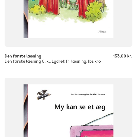
-
+
Den første læsning
133,00 kr.
Den første læsning 0. kl. Lydret fri læsning, Ibs kro
SYSTEM
Den første læsning
FAG
Dansk
Børnehaveklasse
NIVEAU
0. klasse