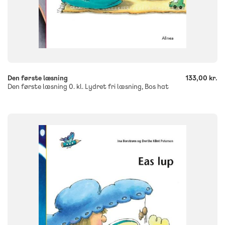
-
+
Den første læsning
133,00 kr.
Den første læsning 0. kl. Lydret fri læsning, Bos hat
SYSTEM
Den første læsning
FAG
Dansk
Børnehaveklasse
NIVEAU
0. klasse
FORMAT