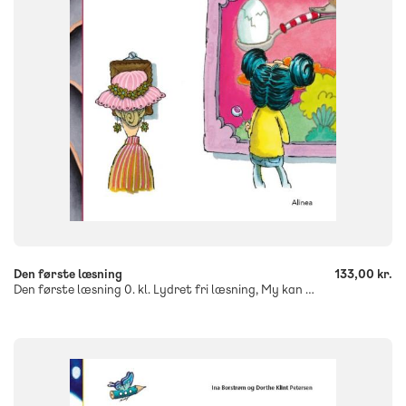
FORMAT
Flergangsbog
ISBN
9788723537492
-
+
Den første læsning
133,00 kr.
Den første læsning 0. kl. Lydret fri læsning, My kan se et æg
SYSTEM
Den første læsning