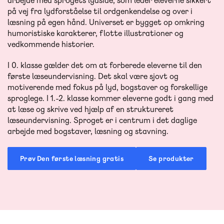
arbejde med sprogets lydside, som leder eleverne sikkert
på vej fra lydforståelse til ordgenkendelse og over i
læsning på egen hånd. Universet er bygget op omkring
humoristiske karakterer, flotte illustrationer og
vedkommende historier.
I 0. klasse gælder det om at forberede eleverne til den
første læseundervisning. Det skal være sjovt og
motiverende med fokus på lyd, bogstaver og forskellige
sproglege. I 1.-2. klasse kommer eleverne godt i gang med
at læse og skrive ved hjælp af en struktureret
læseundervisning. Sproget er i centrum i det daglige
arbejde med bogstaver, læsning og stavning.
Prøv Den første læsning gratis
Se produkter