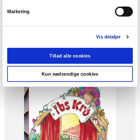
Marketing
Den første læsning
133,00 kr.
Den første læsning 0. kl. Lydret fri læsning, Ib i lys
Vis detaljer
SYSTEM
Tillad alle cookies
Den første læsning
FAG
Kun nødvendige cookies
Dansk
Børnehaveklasse
NIVEAU
0. klasse
FORMAT
Flergangsbog
ISBN
9788723537485