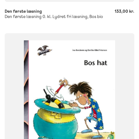
Den første læsning
133,00 kr.
Den første læsning 0. kl. Lydret fri læsning, Bos bio
SYSTEM
Den første læsning
FAG
Dansk
Børnehaveklasse
NIVEAU
0. klasse
FORMAT
Flergangsbog
ISBN
9788723537461