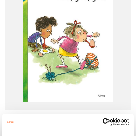
Dansk
Børnehaveklasse
NIVEAU
0. klasse
FORMAT
Flergangsbog
ISBN
9788723537522
-
+
Den første læsning
133,00 kr.
Den første læsning 0. kl. Lydret fri læsning, Gæk, gæk, gæk