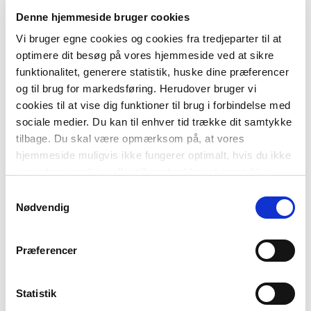
Denne hjemmeside bruger cookies
SYSTEM
Vi bruger egne cookies og cookies fra tredjeparter til at
Den første læsning
optimere dit besøg på vores hjemmeside ved at sikre
funktionalitet, generere statistik, huske dine præferencer
FAG
Dansk
og til brug for markedsføring. Herudover bruger vi
Børnehaveklasse
cookies til at vise dig funktioner til brug i forbindelse med
NIVEAU
sociale medier. Du kan til enhver tid trække dit samtykke
0. klasse
tilbage. Du skal være opmærksom på, at vores
hjemmeside muligvis ikke fungerer optimalt, hvis du ikke
FORMAT
Flergangsbog
accepterer cookies eller tilbagetrækker et samtykke.
ISBN
Samtykkevalg
9788723537430
Nødvendig
Præferencer
Statistik
-
+