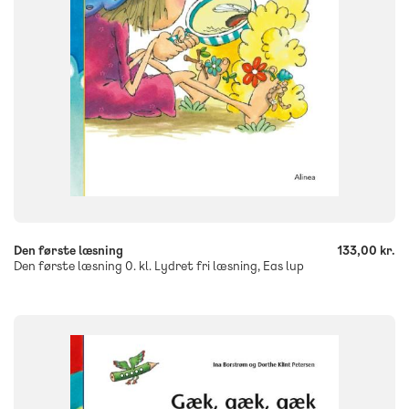
Flergangsbog
ISBN
9788723537454
-
+
Den første læsning
133,00 kr.
Den første læsning 0. kl. Lydret fri læsning, Eas lup
SYSTEM
Den første læsning
FAG