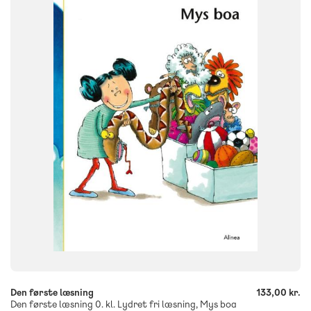
FAG
Dansk
Børnehaveklasse
NIVEAU
0. klasse
FORMAT
Flergangsbog
ISBN
9788723537447
-
+
Den første læsning
133,00 kr.
Den første læsning 0. kl. Lydret fri læsning, Mys boa