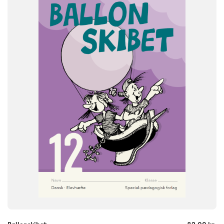
Dansk
NIVEAU
1. klasse
FORMAT
Engangsbog
ISBN
9788771771282
-
+