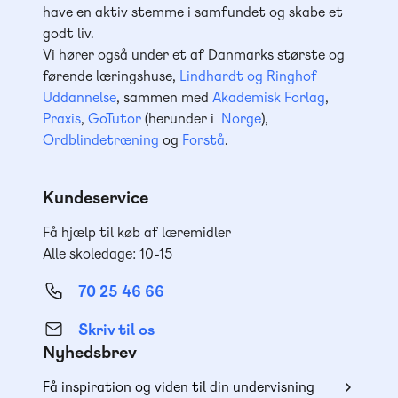
have en aktiv stemme i samfundet og skabe et
godt liv.
Vi hører også under et af Danmarks største og
førende læringshuse,
Lindhardt og Ringhof
Uddannelse
, sammen med
Akademisk Forlag
,
Praxis
,
GoTutor
(herunder i
Norge
),
Ordblindetræning
og
Forstå
.
Kundeservice
Få hjælp til køb af læremidler
Alle skoledage: 10-15
70 25 46 66
Skriv til os
Nyhedsbrev
Få inspiration og viden til din undervisning