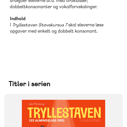
arbejder eleverne bl.a. med ordklasser,
dobbeltkonsonanter og vokalforvekslinger.
Indhold
I
Tryllestaven Stavekursus 7
skal eleverne løse
opgaver med enkelt og dobbelt konsonant.
Titler i serien
FAG
Dansk
NIVEAU
3. klasse