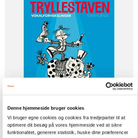
Dansk
NIVEAU
3. klasse
FORMAT
Engangsbog
ISBN
9788773996621
Denne hjemmeside bruger cookies
-
+
Vi bruger egne cookies og cookies fra tredjeparter til at
optimere dit besøg på vores hjemmeside ved at sikre
funktionalitet, generere statistik, huske dine præferencer