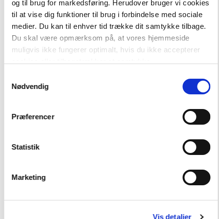
Tryllestaven Stavekursus
82,00 kr.
og til brug for markedsføring. Herudover bruger vi cookies
Tryllestaven Stavekursus 8. Vokalforvekslinger, 5 stk.
til at vise dig funktioner til brug i forbindelse med sociale
medier. Du kan til enhver tid trække dit samtykke tilbage.
Du skal være opmærksom på, at vores hjemmeside
Hent flere
muligvis ikke fungerer optimalt, hvis du ikke accepterer
cookies eller tilbagetrækker et samtykke.
Samtykkevalg
Nødvendig
Præferencer
Andre har også købt
Statistik
Marketing
FAG
Dansk
NIVEAU
1. klasse
Vis detaljer