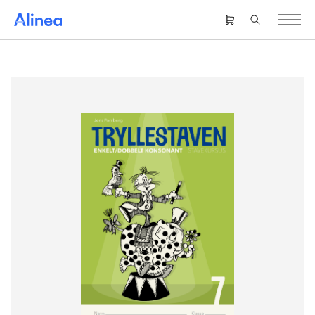
Gå
til
Header
hovedindhold
right
menu