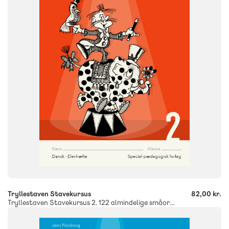
FORMAT
Engangsbog
ISBN
9788773996089
-
+
Tryllestaven Stavekursus
82,00 kr.
Tryllestaven Stavekursus 2. 122 almindelige småord, 5 stk.
FAG