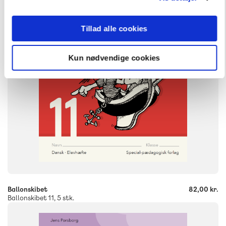
FORMAT
Engangsbog
Tillad alle cookies
ISBN
9788771770926
Kun nødvendige cookies
-
+
Ballonskibet
82,00 kr.
Ballonskibet 11, 5 stk.
FAG