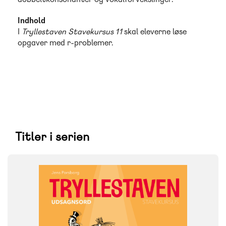
Indhold
I
Tryllestaven Stavekursus 11
skal eleverne løse
opgaver med r-problemer.
Titler i serien
FAG
Dansk
NIVEAU
3. klasse
FORMAT