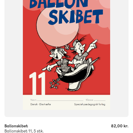
NIVEAU
1. klasse
FORMAT
Engangsbog
ISBN
9788771770926
-
+
Ballonskibet
82,00 kr.
Ballonskibet 11, 5 stk.