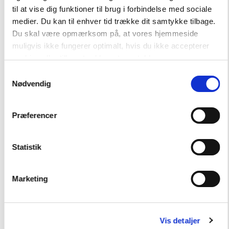
til at vise dig funktioner til brug i forbindelse med sociale
medier. Du kan til enhver tid trække dit samtykke tilbage.
Hent flere
Du skal være opmærksom på, at vores hjemmeside
muligvis ikke fungerer optimalt, hvis du ikke accepterer
cookies eller tilbagetrækker et samtykke.
Samtykkevalg
Nødvendig
Præferencer
Andre har også købt
Statistik
FAG
Marketing
Dansk
NIVEAU
5. klasse
Vis detaljer
FORMAT