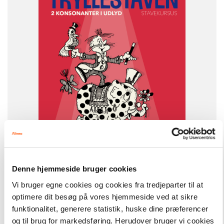
NIVEAU
3. klasse
FORMAT
Engangsbog
ISBN
9788773996164
Denne hjemmeside bruger cookies
-
+
Vi bruger egne cookies og cookies fra tredjeparter til at
optimere dit besøg på vores hjemmeside ved at sikre
funktionalitet, generere statistik, huske dine præferencer
Tryllestaven Stavekursus
82,00 kr.
og til brug for markedsføring. Herudover bruger vi cookies
Tryllestaven Stavekursus 4. 2 konsonanter i udlyd, 5 stk.