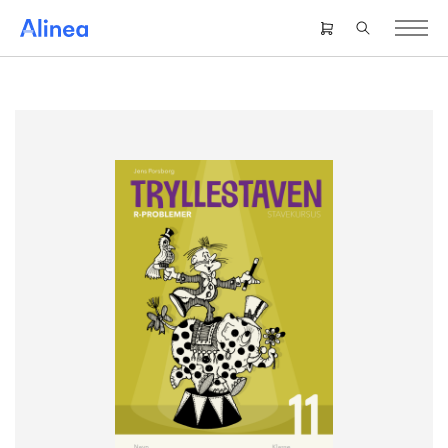
Gå
til
Header
hovedindhold
right
menu