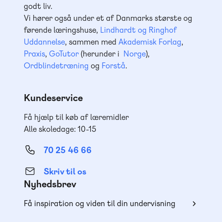
godt liv.
Vi hører også under et af Danmarks største og
førende læringshuse,
Lindhardt og Ringhof
Uddannelse
, sammen med
Akademisk Forlag
,
Praxis
,
GoTutor
(herunder i
Norge
),
Ordblindetræning
og
Forstå
.
Kundeservice
Få hjælp til køb af læremidler
Alle skoledage: 10-15
70 25 46 66
Skriv til os
Nyhedsbrev
Få inspiration og viden til din undervisning