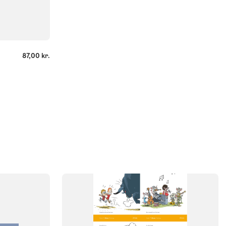
87,00 kr.
SYSTEM
Molevitten, læsespor
FAG
Dansk