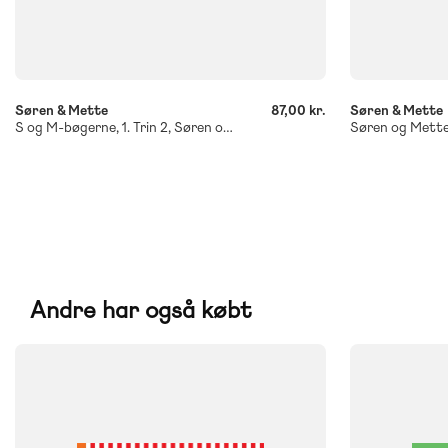
-
-
+
+
Søren & Mette
87,00 kr.
Søren & Mette
S og M-bøgerne, 1. Trin 2, Søren og Mette og Jep
Søren og Mette
Andre har også købt
FAG
FAG
Dansk
Dansk
Børnehaveklasse
NIVEAU
1. klasse
2. 