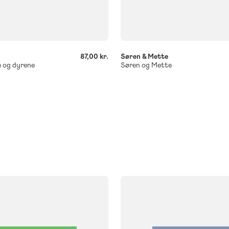
-
+
87,00 kr.
Søren & Mette
 og dyrene
Søren og Mette
FAG
Dansk
Børnehaveklasse
klasse
3. klasse