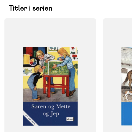
Titler i serien
FAG
FAG
Dansk
Dansk
NIVEAU
NIVEAU
1. klasse
2. klasse
FORMAT
FORMAT
Flergangsbog
Flergangsb
ISBN
ISBN
9788723008060
9788723954