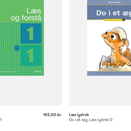
NIVEAU
0. klasse
1. klasse
2. klasse
3. 
og
FORMAT
Flergangsbog
384
ISBN
9788723536785
-
+
102,00 kr.
Læs lydret
1
Do i et æg, Læs lydret 0