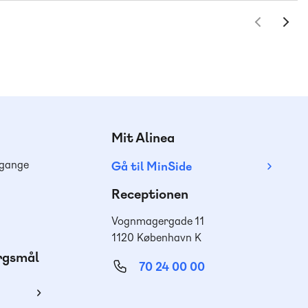
Mit Alinea
dgange
Gå til MinSide
Receptionen
Vognmagergade 11
1120 København K
ørgsmål
70 24 00 00