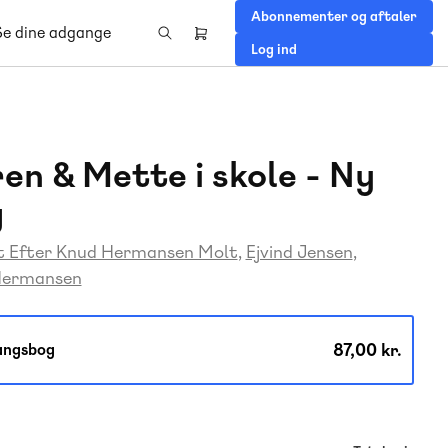
Abonnementer og aftaler
Se dine adgange
Header
Log ind
right
menu
en & Mette i skole - Ny
g
t Efter Knud Hermansen Molt
Ejvind Jensen
Hermansen
87,00 kr.
angsbog