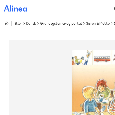
Gå
til
hovedindhold
Titler
Dansk
Grundsystemer og portal
Søren & Mette