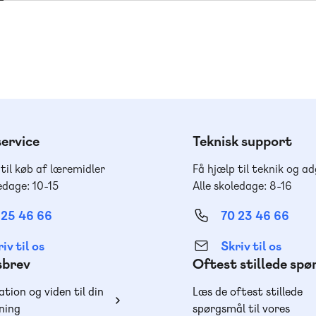
ervice
Teknisk support
 til køb af læremidler
Få hjælp til teknik og a
edage: 10-15
Alle skoledage: 8-16
 25 46 66
70 23 46 66
iv til os
Skriv til os
sbrev
Oftest stillede sp
ation og viden til din
Læs de oftest stillede
ning
spørgsmål til vores