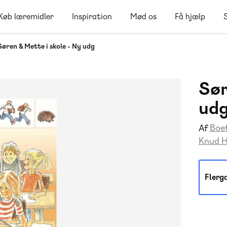
Køb læremidler
Inspiration
Mød os
Få hjælp
Søren & Mette i skole - Ny udg
Sør
ud
Boe
Af
Knud 
Flerg