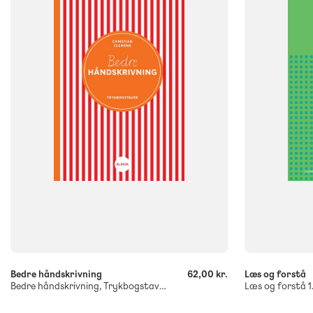
FORMAT
Engangsbog
FORMAT
Flergangsb
ISBN
9788723510259
ISBN
9788723515
-
-
+
+
Bedre håndskrivning
62,00 kr.
Læs og forstå
Bedre håndskrivning, Trykbogstaver
Læs og forstå 1.