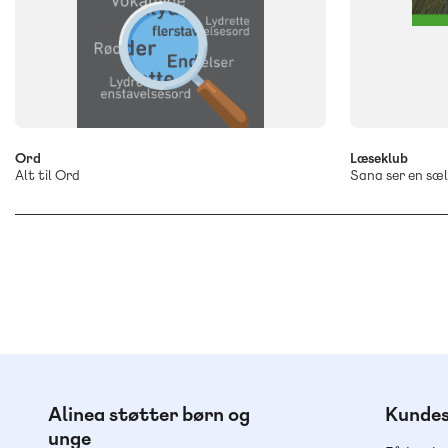
-
+
Ord
Læseklub
Alt til Ord
Sana ser en sæ
Alinea støtter børn og
Kundes
unge