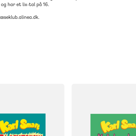
g har et lix-tal på 16.
læseklub.alinea.dk.
FAG
Dansk
NIVEAU
klasse
6. klasse
4. klasse
5. klasse
6. klasse
FORMAT
og
Flergangsbog