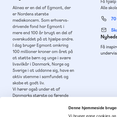
Få hjælp
Alinea er en del af Egmont, der
Alle skol
er Nordens største
70
mediekoncern. Som erhvervs-
drivende fond har Egmont i
Skr
mere end 100 år brugt en del af
Nyhed
overskuddet på at hjælpe andre.
I dag bruger Egmont omkring
Få inspir
100 millioner kroner om året på
undervis
at støtte børn og unge i svære
livsvilkår i Danmark, Norge og
Sverige i at uddanne sig, have en
aktiv stemme i samfundet og
skabe et godt liv.
Vi hører også under et af
Danmarks største og førende
læringshuse,
Lindhardt og
Ringhof Uddannelse
, sammen
Denne hjemmeside bruger
med
Akademisk Forlag
,
Praxis
,
Vi bruger egne cookies og 