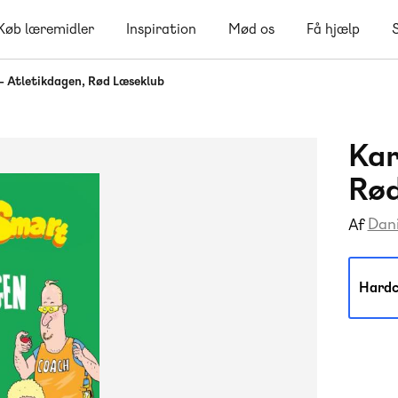
Køb læremidler
Inspiration
Mød os
Få hjælp
- Atletikdagen, Rød Læseklub
Kar
Rød
Dani
Af
Hardc