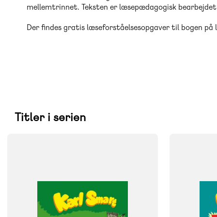
mellemtrinnet. Teksten er læsepædagogisk bearbejdet o
Der findes gratis læseforståelsesopgaver til bogen på 
Titler i serien
FAG
FAG
Dansk
Dansk
NIVEAU
NIVEAU
4. klasse
5. klasse
6. klasse
4. klasse
5. 
FORMAT
FORMAT
Flergangsbog
Flergangsb