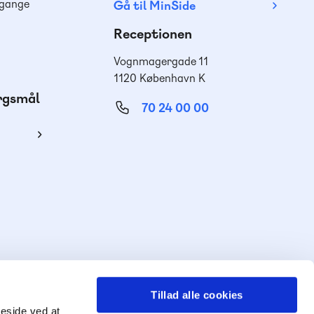
dgange
Gå til MinSide
Receptionen
Vognmagergade 11
1120 København K
ørgsmål
70 24 00 00
ing
Tillad alle cookies
meside ved at