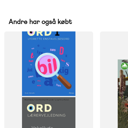
Andre har også købt
FAG
FAG
Dansk
Dansk
NIVEAU
NIVEAU
4. klasse
5. klasse
6. klasse
0. klasse
1. 
FORMAT
Flergangsb
ISBN
9788723546