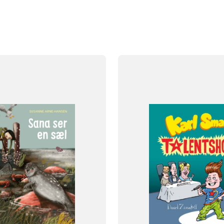
FAG
Dansk
NIVEAU
klasse
2. klasse
3. klasse
4. klasse
5. klasse
6. klasse
FORMAT
og
Flergangsbog
ISBN
616
9788723550729