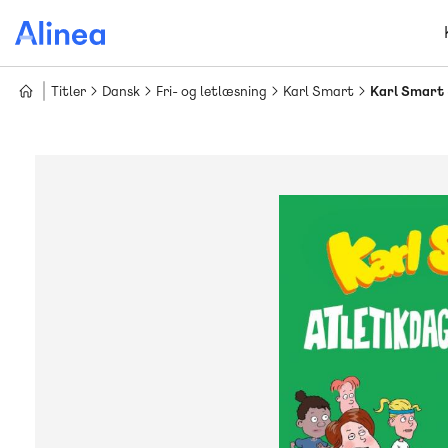
Gå
til
hovedindhold
Titler
Dansk
Fri- og letlæsning
Karl Smart
Karl Smart 