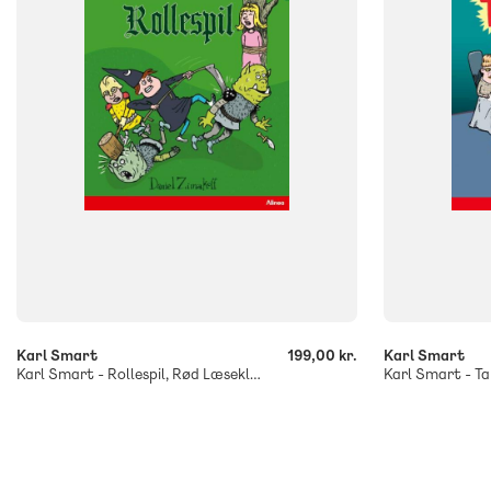
ISBN
ISBN
9788723558251
9788723550
-
-
+
+
Karl Smart
199,00 kr.
Karl Smart
Karl Smart - Rollespil, Rød Læseklub