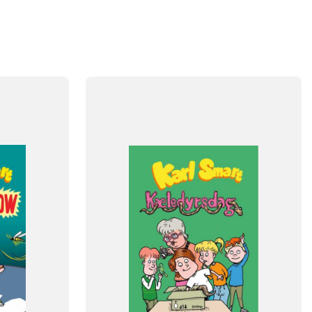
FAG
Dansk
NIVEAU
4. klasse
5. klasse
6. klasse
FORMAT
Flergangsbog
ISBN
9788723551627