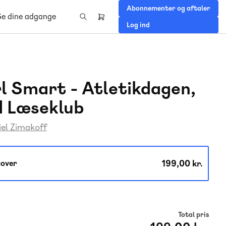
Abonnementer og aftaler
Se dine adgange
Header
Log ind
right
menu
l Smart - Atletikdagen,
 Læseklub
el Zimakoff
199,00 kr.
over
Total pris