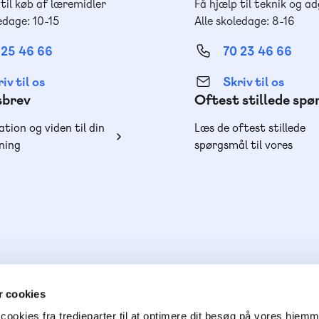
 til køb af læremidler
Få hjælp til teknik og a
edage: 10-15
Alle skoledage: 8-16
 25 46 66
70 23 46 66
iv til os
Skriv til os
sbrev
Oftest stillede sp
ation og viden til din
Læs de oftest stillede
ning
spørgsmål til vores
produkter, køb og lever
 cookies
cookies fra tredjeparter til at optimere dit besøg på vores hjem