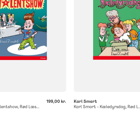
ISBN
729
9788723551627
-
+
199,00 kr.
Karl Smart
Karl Smart - Talentshow, Rød Læseklub
Karl Smart - Kæledy