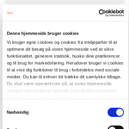
Molevitten, litteraturspor
375,00 kr.
Molevitten, Ugens ord
Denne hjemmeside bruger cookies
Hent flere
Vi bruger egne cookies og cookies fra tredjeparter til at
optimere dit besøg på vores hjemmeside ved at sikre
funktionalitet, generere statistik, huske dine præferencer
og til brug for markedsføring. Herudover bruger vi cookies
til at vise dig funktioner til brug i forbindelse med sociale
medier. Du kan til enhver tid trække dit samtykke tilbage.
Du skal være opmærksom på, at vores hjemmeside
muligvis ikke fungerer optimalt, hvis du ikke accepterer
Andre har også købt
cookies eller tilbagetrækker et samtykke.
Samtykkevalg
Nødvendig
SYSTEM
FAG