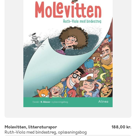
FAG
Dansk
Børnehaveklasse
NIVEAU
0. klasse
FORMAT
Flergangsbog
ISBN
9788723522085
-
+
Molevitten, litteraturspor
188,00 kr.
Ruth-Viola med bindestreg, oplæsningsbog