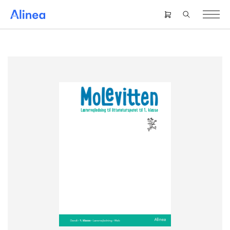
Gå
til
Header
hovedindhold
right
menu