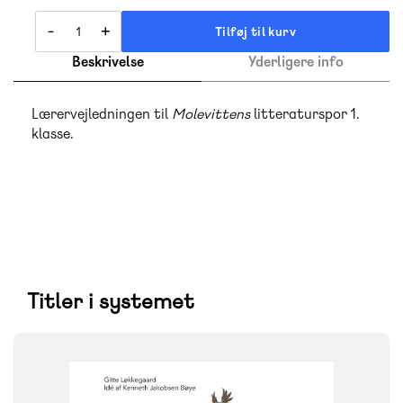
-
+
Tilføj til kurv
Beskrivelse
Yderligere info
Lærervejledningen til
Molevittens
litteraturspor 1.
klasse.
Titler i systemet
SYSTEM
Molevitten, litteraturspor