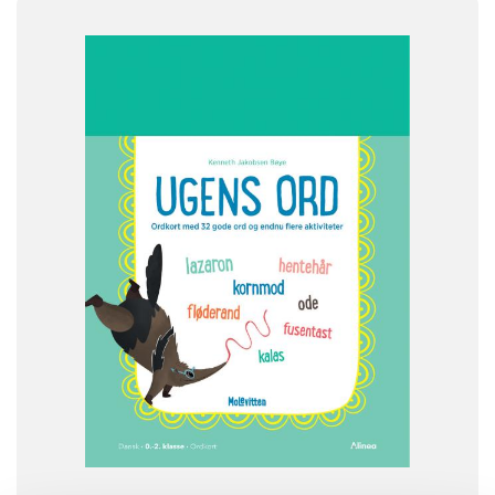
SYSTEM
Molevitten, litteraturspor
FAG
Dansk
FORMAT
Kasser
ISBN
9788723568205
-
+