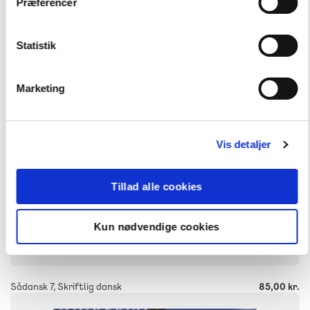
Præferencer
Dansk
NIVEAU
7. klasse
Statistik
FORMAT
Engangsbog
Marketing
ISBN
9788723021168
Vis detaljer
Tillad alle cookies
Kun nødvendige cookies
-
+
Sådansk 7, Skriftlig dansk
85,00 kr.