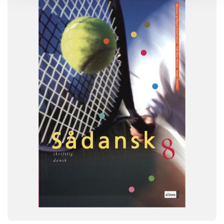
SYSTEM
FAG
Dansk
NIVEAU
8. klasse
FORMAT
Engangsbog
ISBN
9788723021175
-
+