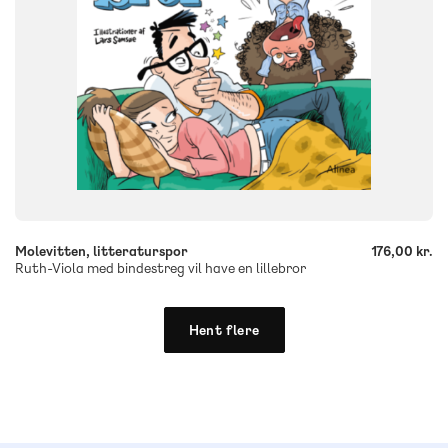
9788723546159
-
+
Molevitten, litteraturspor
176,00 kr.
Ruth-Viola med bindestreg vil have en lillebror
Hent flere