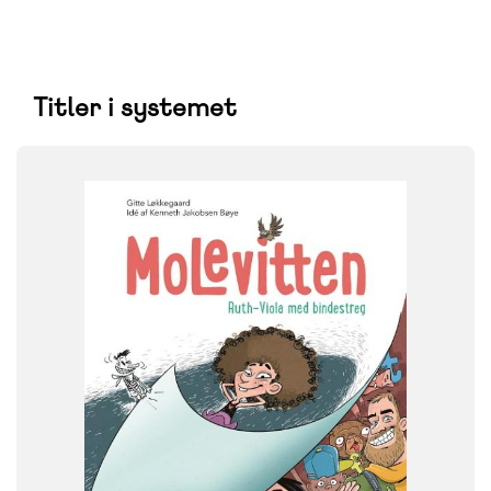
Titler i systemet
SYSTEM
Molevitten, litteraturspor
FAG
Dansk
Børnehaveklasse
NIVEAU
0. klasse
FORMAT
Flergangsbog
ISBN
9788723522085