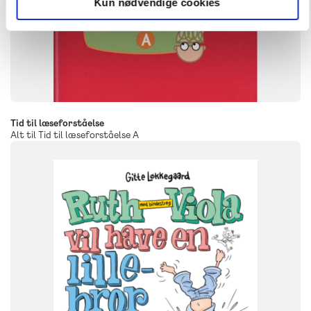
Kun nødvendige cookies
Tid til læseforståelse
Alt til Tid til læseforståelse A
SYSTEM
Molevitten, litteraturspor
FAG
Dansk
NIVEAU
0. klasse
1. klasse
2. klasse
FORMAT
Flergangsbog
ISBN