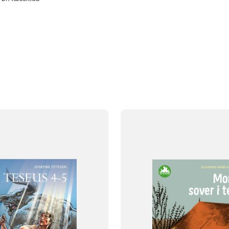
FAG
Dansk
NIVEAU
klasse
4. klasse
5. klasse
0. klasse
1. klasse
2. klasse
3. 
FORMAT
Flergangsbog
og
ISBN
9788723546609
687