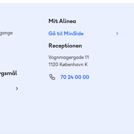
Mit Alinea
dgange
Gå til MinSide
Receptionen
Vognmagergade 11
1120 København K
ørgsmål
70 24 00 00
ing