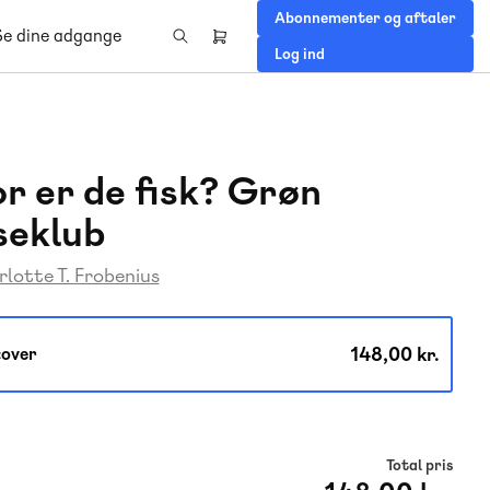
Abonnementer og aftaler
Se dine adgange
Header
Log ind
right
menu
r er de fisk? Grøn
seklub
lotte T. Frobenius
148,00 kr.
over
Total pris