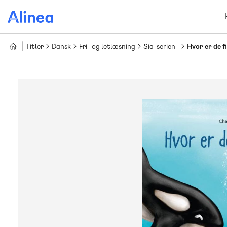
Gå
til
hovedindhold
Titler
Dansk
Fri- og letlæsning
Sia-serien
Hvor er de f