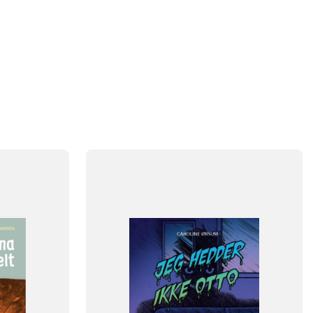
FAG
Dansk
NIVEAU
klasse
4. klasse
5. klasse
6. klasse
FORMAT
Flergangsbog
ISBN
9788723554994