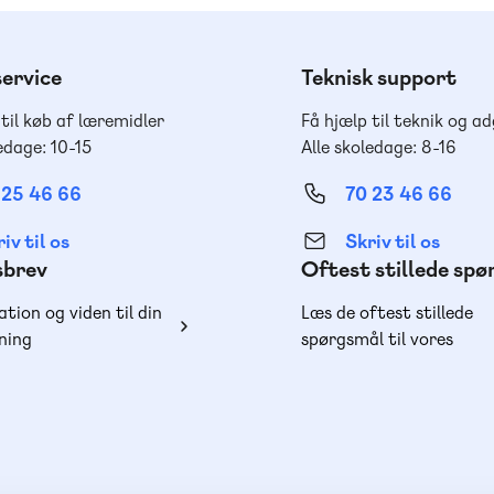
ervice
Teknisk support
 til køb af læremidler
Få hjælp til teknik og a
edage: 10-15
Alle skoledage: 8-16
 25 46 66
70 23 46 66
iv til os
Skriv til os
sbrev
Oftest stillede sp
ation og viden til din
Læs de oftest stillede
ning
spørgsmål til vores
produkter, køb og lever