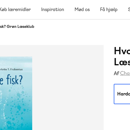
Køb læremidler
Inspiration
Mød os
Få hjælp
isk? Grøn Læseklub
Hvo
Læ
Char
Af
Hardc