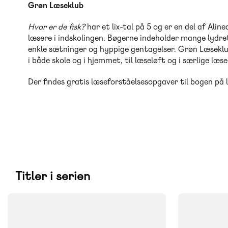
Grøn Læseklub
Hvor er de fisk?
har et lix-tal på 5 og er en del af Ali
læsere i indskolingen. Bøgerne indeholder mange lydret
enkle sætninger og hyppige gentagelser. Grøn Læseklub
i både skole og i hjemmet, til læseløft og i særlige læs
Der findes gratis læseforståelsesopgaver til bogen på 
Titler i serien
FAG
FAG
Dansk
Dansk