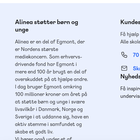
Alinea støtter børn og
Kundes
unge
Få hjælp
Alinea er en del af Egmont, der
Alle skol
er Nordens største
70
mediekoncern. Som erhvervs-
drivende fond har Egmont i
Skr
mere end 100 år brugt en del af
Nyhed
overskuddet på at hjælpe andre.
I dag bruger Egmont omkring
Få inspir
100 millioner kroner om året på
undervis
at støtte børn og unge i svære
livsvilkår i Danmark, Norge og
Sverige i at uddanne sig, have en
aktiv stemme i samfundet og
skabe et godt liv.
Vi hører også under et af