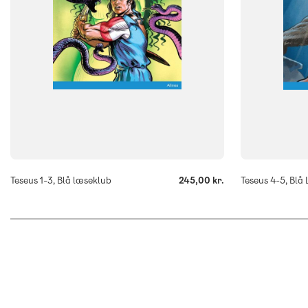
-
-
+
+
Teseus 1-3, Blå læseklub
245,00 kr.
Teseus 4-5, Blå