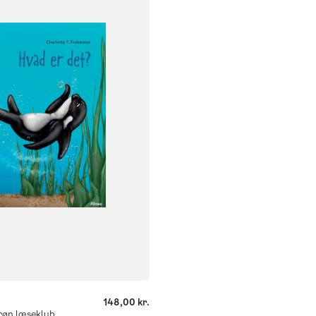
klasse
2. klasse
3. klasse
og
540
148,00 kr.
røn læseklub