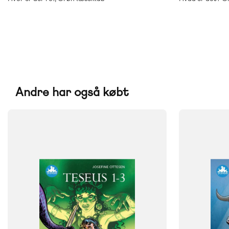
Andre har også købt
FAG
FAG
Dansk
Dansk
NIVEAU
NIVEAU
2. klasse
3. klasse
4. klasse
5. klasse
2. klasse
3. 
6. klasse
6. klasse
FORMAT
FORMAT
Flergangsbog
Flergangsb
ISBN
ISBN
9788723537652
9788723539