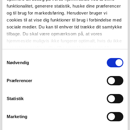
+
funktionalitet, generere statistik, huske dine præferencer
og til brug for markedsføring. Herudover bruger vi
cookies til at vise dig funktioner til brug i forbindelse med
Sia-serien
148,00 kr.
Hvor er de fisk? Grøn Læseklub
sociale medier. Du kan til enhver tid trække dit samtykke
tilbage. Du skal være opmærksom på, at vores
hjemmeside muligvis ikke fungerer optimalt, hvis du ikke
accepterer cookies eller tilbagetrækker et samtykke.
FAG
Samtykkevalg
Dansk
Nødvendig
NIVEAU
0. klasse
1. klasse
2. klasse
3. klasse
Præferencer
FORMAT
Flergangsbog
ISBN
Statistik
9788723568533
Marketing