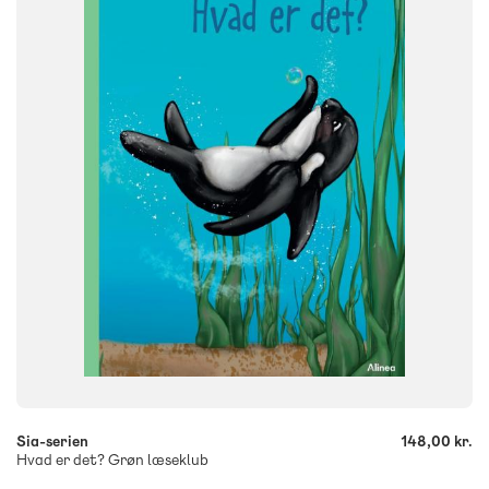
0. klasse
1. klasse
2. klasse
3. klasse
FORMAT
Flergangsbog
ISBN
9788723568540
-
+
Sia-serien
148,00 kr.
Hvad er det? Grøn læseklub