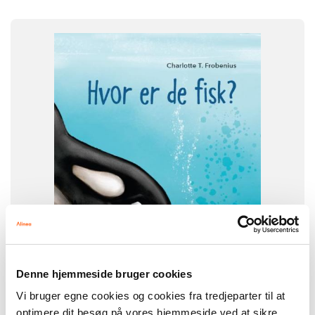
FAG
Dansk
NIVEAU
0. klasse
1. klasse
2. klasse
3. klasse
FORMAT
Flergangsbog
ISBN
9788723560834
Denne hjemmeside bruger cookies
Vi bruger egne cookies og cookies fra tredjeparter til at
-
optimere dit besøg på vores hjemmeside ved at sikre