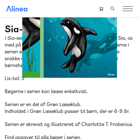
Gå
til
Header
hovedindhold
right
menu
Sia-serien
I Sia
-serien tager den nysgerrige spækhuggeunge, Sia, os
med på opdagelse under havets overflade. Historierne i
serien er søde og sjove
–
og så åbner de op for gode
snakke om forureningsproblemer i verdenshavene i
børnehøjde.
Lix-tal: 5
Bøgerne i serien kan læses enkeltvist.
Serien er en del af Grøn Læseklub.
Indholdet i Grøn Læseklub passer til børn, der er 6-9 år.
Serien er skrevet og illustreret af Charlotte T. Frobenius.
Find opgaver til alle bøger i serien
.