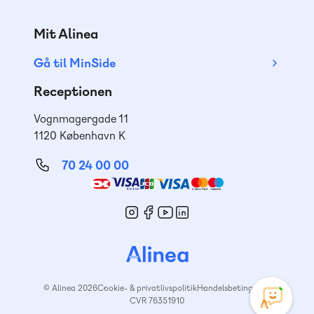
Mit Alinea
Gå til MinSide
Receptionen
Vognmagergade 11
1120 København K
70 24 00 00
Mød
os
© Alinea 2026
Cookie- & privatlivspolitik
Handelsbetingelser
CVR 76351910