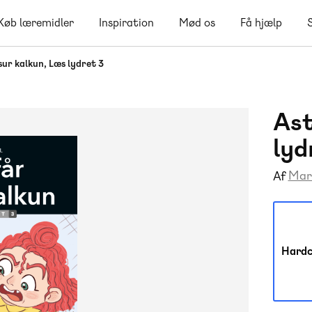
Køb læremidler
Inspiration
Mød os
Få hjælp
sur kalkun, Læs lydret 3
Ast
lyd
Mar
Af
Hardc