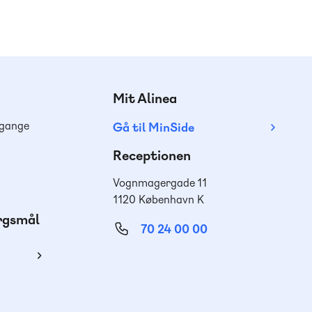
Mit Alinea
dgange
Gå til MinSide
Receptionen
Vognmagergade 11
1120 København K
ørgsmål
70 24 00 00
ing