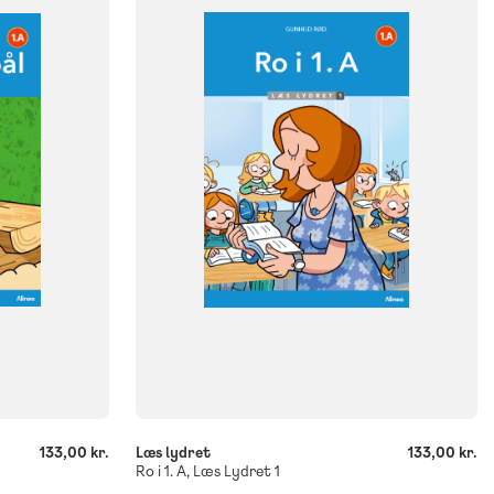
NIVEAU
klasse
0. klasse
1. klasse
2. klasse
3. klasse
FORMAT
Flergangsbog
ISBN
9788723577177
-
+
133,00 kr.
Læs lydret
133,00 kr.
Ro i 1. A, Læs Lydret 1