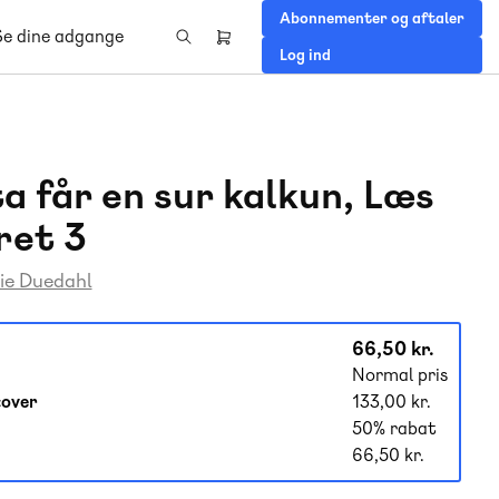
Abonnementer og aftaler
Se dine adgange
Header
Log ind
right
menu
a får en sur kalkun, Læs
ret 3
ie Duedahl
66,50 kr.
Normal pris
over
133,00 kr.
50% rabat
66,50 kr.