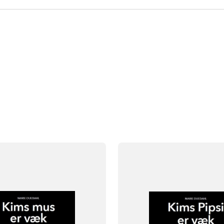
FAG
Dansk
asse
Børnehaveklasse
NIVEAU
klasse
2. klasse
3. klasse
0. klasse
1. klasse
2. klasse
3. 
FORMAT