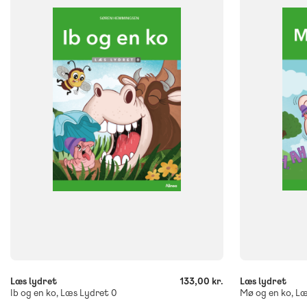
NIVEAU
NIVEAU
0. klasse
1. klasse
2. klasse
3. klasse
0. klasse
1. 
FORMAT
FORMAT
Flergangsbog
Flergangsb
ISBN
ISBN
9788723578945
9788723580
-
-
+
+
Læs lydret
133,00 kr.
Læs lydret
Ib og en ko, Læs Lydret 0
Mø og en ko, Læ