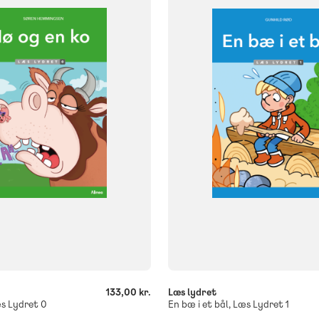
NIVEAU
klasse
2. klasse
3. klasse
0. klasse
1. klasse
2. klasse
3. 
FORMAT
og
Flergangsbog
ISBN
108
9788723577153
-
+
133,00 kr.
Læs lydret
s Lydret 0
En bæ i et bål, Læs Lydret 1