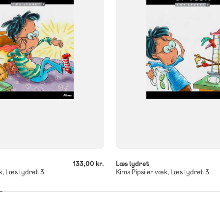
og
Flergangsbog
ISBN
662
9788723552679
-
+
133,00 kr.
Læs lydret
, Læs lydret 3
Kims Pipsi er væk, Læs lydret 3