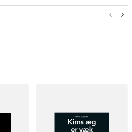
FAG
Dansk
Børnehaveklasse
NIVEAU
klasse
0. klasse
1. klasse
2. klasse
3. klasse
FORMAT