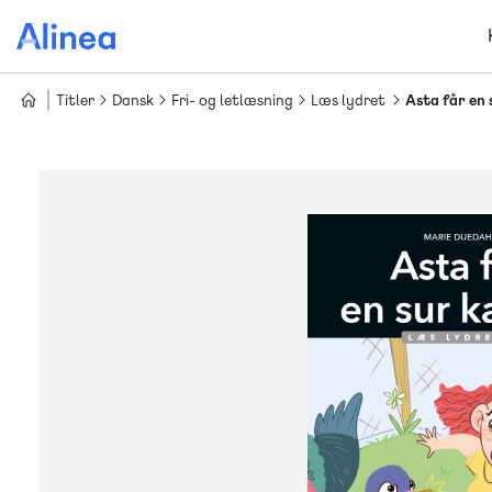
Gå
til
hovedindhold
Titler
Dansk
Fri- og letlæsning
Læs lydret
Asta får en 