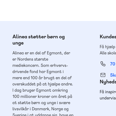
Alinea støtter børn og
Kundes
unge
Få hjælp
Alinea er en del af Egmont, der
Alle skol
er Nordens største
70
mediekoncern. Som erhvervs-
drivende fond har Egmont i
Skr
mere end 100 år brugt en del af
Nyhed
overskuddet på at hjælpe andre.
I dag bruger Egmont omkring
Få inspir
100 millioner kroner om året på
undervis
at støtte børn og unge i svære
livsvilkår i Danmark, Norge og
Sverige i at uddanne sig, have en