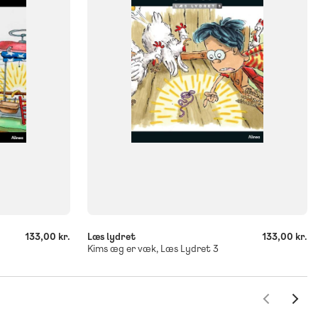
Flergangsbog
ISBN
9788723558282
-
+
133,00 kr.
Læs lydret
133,00 kr.
Kims æg er væk, Læs Lydret 3