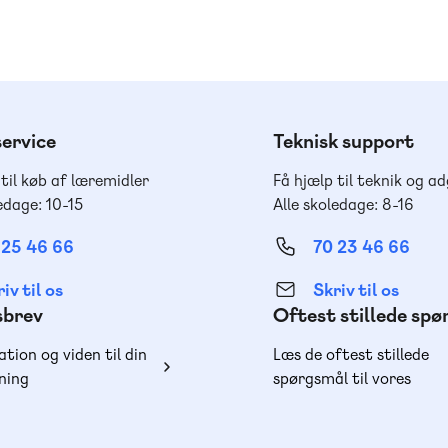
ervice
Teknisk support
 til køb af læremidler
Få hjælp til teknik og a
edage: 10-15
Alle skoledage: 8-16
 25 46 66
70 23 46 66
iv til os
Skriv til os
sbrev
Oftest stillede sp
ation og viden til din
Læs de oftest stillede
ning
spørgsmål til vores
produkter, køb og lever