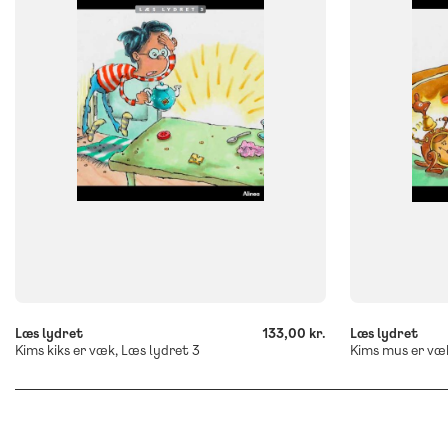
Flergangsbog
Flergangsb
ISBN
ISBN
9788723552648
9788723552
-
-
+
+
Læs lydret
133,00 kr.
Læs lydret
Kims kiks er væk, Læs lydret 3
Kims mus er væk