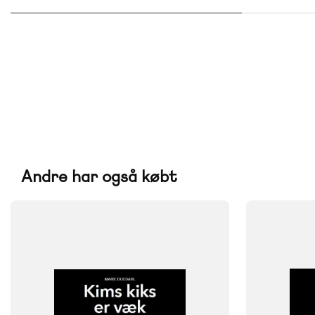
Andre har også købt
FAG
FAG
Dansk
Dansk
Børnehaveklasse
Børnehavekl
NIVEAU
NIVEAU
0. klasse
1. klasse
2. klasse
3. klasse
0. klasse
1. 
FORMAT
FORMAT