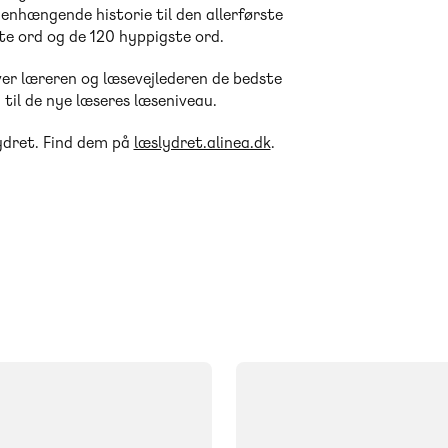
enhængende historie til den allerførste
te ord og de 120 hyppigste ord.
giver læreren og læsevejlederen de bedste
til de nye læseres læseniveau.
Lydret. Find dem på
læslydret.alinea.dk
.
FAG
Dansk