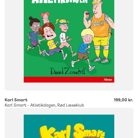
ISBN
9788723561282
-
+
Karl Smart
199,00 kr.
Karl Smart - Atletikdagen, Rød Læseklub
FAG
Dansk
NIVEAU