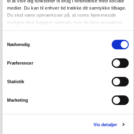
til at vise dig funktioner til brug i forbindelse med sociale
medier. Du kan til enhver tid trække dit samtykke tilbage.
Hent flere
Du skal være opmærksom på, at vores hjemmeside
muligvis ikke fungerer optimalt, hvis du ikke accepterer
cookies eller tilbagetrækker et samtykke.
Samtykkevalg
Nødvendig
Præferencer
Andre har også købt
Statistik
FAG
Dansk
Marketing
NIVEAU
6. klasse
7. klasse
8. klasse
9. klasse
10. klasse
FORMAT
Vis detaljer
Flergangsbog