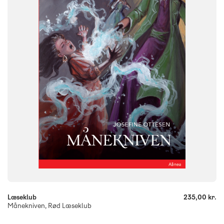
4. klasse
5. klasse
6. klasse
FORMAT
Flergangsbog
ISBN
9788723540584
-
+
Læseklub
235,00 kr.
Månekniven, Rød Læseklub