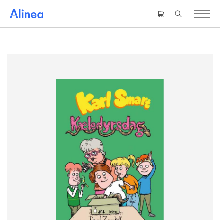
Gå
til
Header
hovedindhold
right
menu