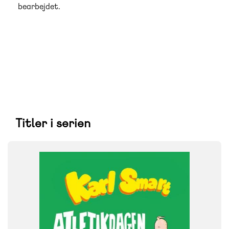
bearbejdet.
Titler i serien
FAG
Dansk
NIVEAU
4. klasse
5. klasse
6. klasse
FORMAT
Flergangsbog