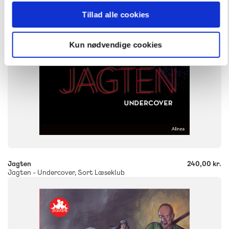
ISBN
9788723524171
Tillad alle cookies
Kun nødvendige cookies
-
+
Jagten
240,00 kr.
Jagten - Undercover, Sort Læseklub
FAG
Dansk
NIVEAU