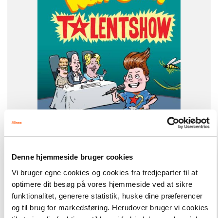
4. klasse
5. klasse
6. klasse
FORMAT
Flergangsbog
ISBN
9788723550729
-
+
Denne hjemmeside bruger cookies
Vi bruger egne cookies og cookies fra tredjeparter til at
optimere dit besøg på vores hjemmeside ved at sikre
Karl Smart
199,00 kr.
funktionalitet, generere statistik, huske dine præferencer
Karl Smart - Talentshow, Rød Læseklub
og til brug for markedsføring. Herudover bruger vi cookies