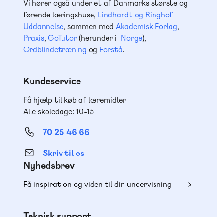
Vi hører også under et af Danmarks største og
førende læringshuse,
Lindhardt og Ringhof
Uddannelse
, sammen med
Akademisk Forlag
,
Praxis
,
GoTutor
(herunder i
Norge
),
Ordblindetræning
og
Forstå
.
Kundeservice
Få hjælp til køb af læremidler
Alle skoledage: 10-15
70 25 46 66
Skriv til os
Nyhedsbrev
Få inspiration og viden til din undervisning
Teknisk support