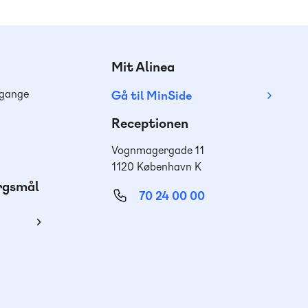
Mit Alinea
dgange
Gå til MinSide
Receptionen
Vognmagergade 11
1120 København K
ørgsmål
70 24 00 00
ing