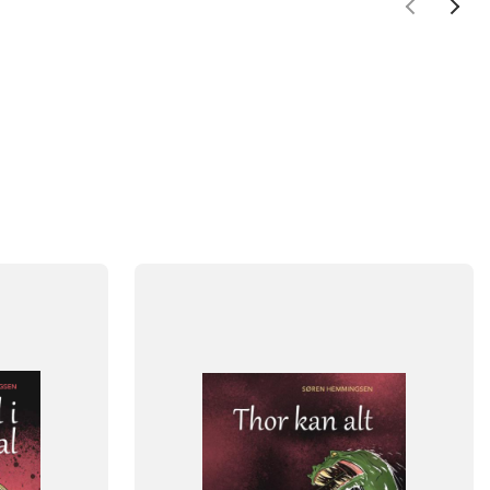
FAG
Dansk
NIVEAU
klasse
0. klasse
1. klasse
2. klasse
3. klasse
FORMAT
Flergangsbog
ISBN
9788723553195