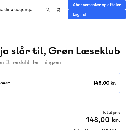
Abonnementer og aftaler
Se dine adgange
Header
Log ind
right
menu
ja slår til, Grøn Læseklub
en Elmerdahl Hemmingsen
148,00 kr.
over
Total pris
148,00 kr.