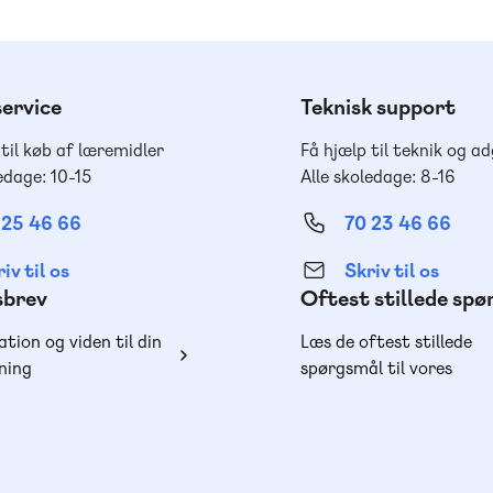
ervice
Teknisk support
 til køb af læremidler
Få hjælp til teknik og a
edage: 10-15
Alle skoledage: 8-16
 25 46 66
70 23 46 66
iv til os
Skriv til os
sbrev
Oftest stillede sp
ation og viden til din
Læs de oftest stillede
ning
spørgsmål til vores
produkter, køb og lever