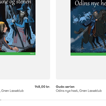
FORMAT
og
Flergangsbog
ISBN
201
9788723558367
-
+
148,00 kr.
Gude-serien
, Grøn Læseklub
Odins nye hest, Grøn Læseklub