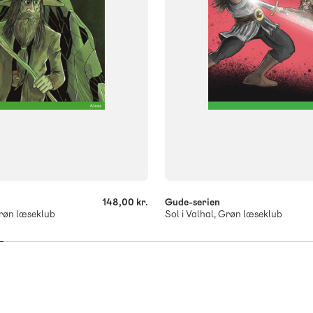
-
+
148,00 kr.
Gude-serien
røn læseklub
Sol i Valhal, Grøn læseklub