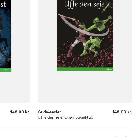
FORMAT
Flergangsbog
ISBN
9788723558404
-
+
148,00 kr.
Gude-serien
148,00 kr.
Uffe den seje, Grøn Læseklub