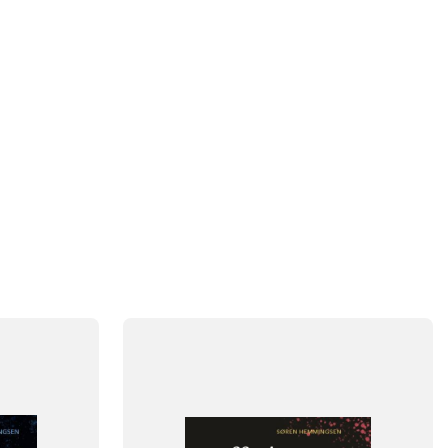
FAG
Dansk
NIVEAU
klasse
0. klasse
1. klasse
2. klasse
3. klasse