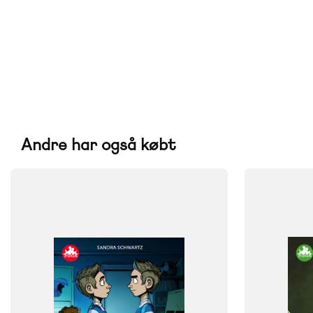
Andre har også købt
FAG
FAG
Dansk
Dansk
NIVEAU
NIVEAU
3. klasse
4. klasse
5. klasse
6. klasse
0. klasse
1. 
FORMAT
FORMAT
Flergangsbog
Flergangsb
ISBN
ISBN
9788723525130
9788723548