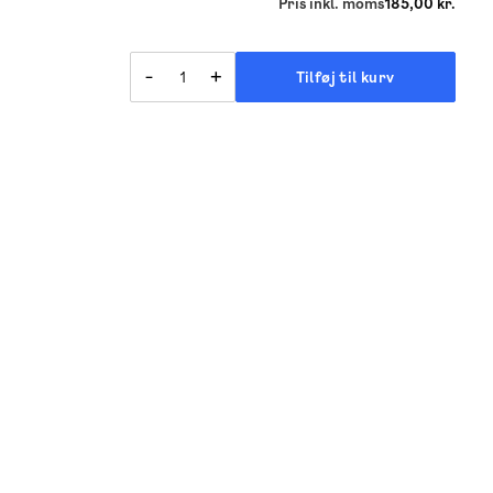
Pris inkl. moms
185,00 kr.
-
+
Tilføj til kurv