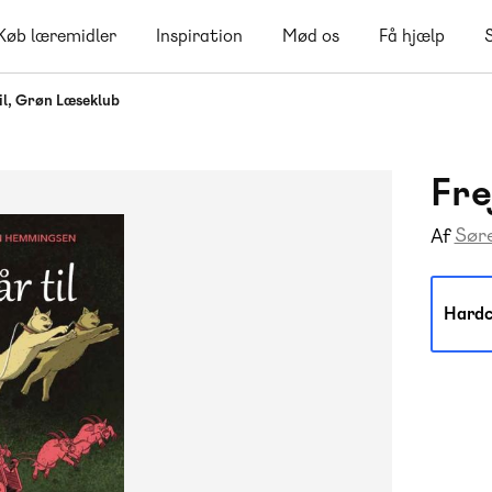
Køb læremidler
Inspiration
Mød os
Få hjælp
til, Grøn Læseklub
Fre
Sør
Af
Hardc