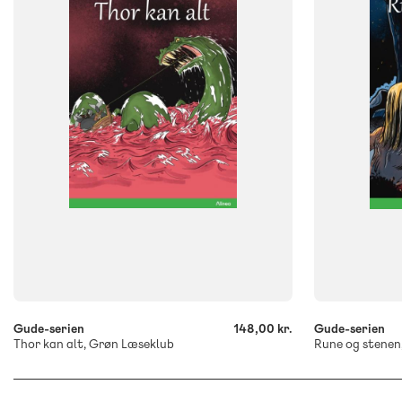
FORMAT
FORMAT
Flergangsbog
Flergangsb
ISBN
ISBN
9788723553195
9788723553
-
-
+
+
Gude-serien
148,00 kr.
Gude-serien
Thor kan alt, Grøn Læseklub
Rune og stenen