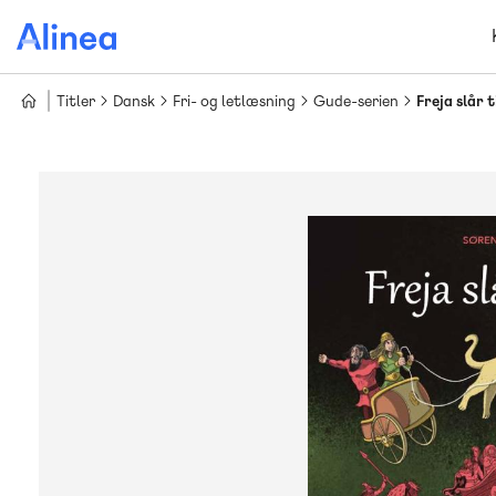
Gå
til
hovedindhold
Titler
Dansk
Fri- og letlæsning
Gude-serien
Freja slår 