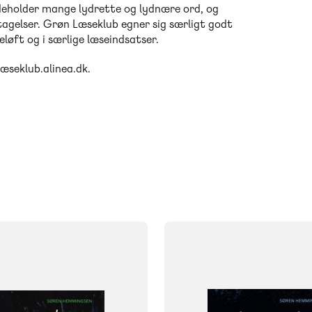
indeholder mange lydrette og lydnære ord, og
tagelser. Grøn Læseklub egner sig særligt godt
eløft og i særlige læseindsatser.
læseklub.alinea.dk.
FAG
Dansk
NIVEAU
klasse
2. klasse
3. klasse
0. klasse
1. klasse
2. klasse
3. 