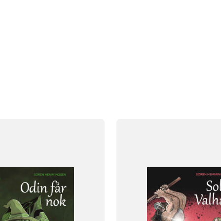
FAG
Dansk
NIVEAU
klasse
2. klasse
3. klasse
0. klasse
1. klasse
2. klasse
3. 
FORMAT
og
Flergangsbog
ISBN
689
9788723551733