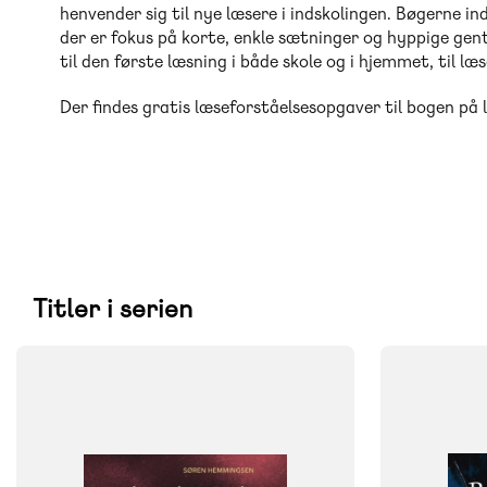
henvender sig til nye læsere i indskolingen. Bøgerne 
der er fokus på korte, enkle sætninger og hyppige gen
til den første læsning i både skole og i hjemmet, til læs
Der findes gratis læseforståelsesopgaver til bogen på 
Titler i serien
FAG
FAG
Dansk
Dansk
NIVEAU
NIVEAU
0. klasse
1. klasse
2. klasse
3. klasse
0. klasse
1. 