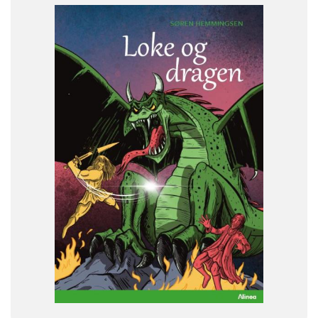
FAG
Dansk
NIVEAU
0. klasse
1. klasse
2. klasse
3. klasse
FORMAT
Flergangsbog
ISBN
9788723564863
-
+