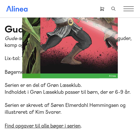
Gå
til
Header
hovedindhold
right
menu
Gude-serien
Gude
-serien er en spændende og lærerig serie om guder,
kamp og mytologi.
Lix-tal: 7-10
Bøgerne i serien kan læses enkeltvist.
Serien er en del af Grøn Læseklub.
Indholdet i Grøn Læseklub passer til børn, der er 6-9 år.
Serien er skrevet af Søren Elmerdahl Hemmingsen og
illustreret af Kim Svarer.
Find opgaver til alle bøger i serien
.