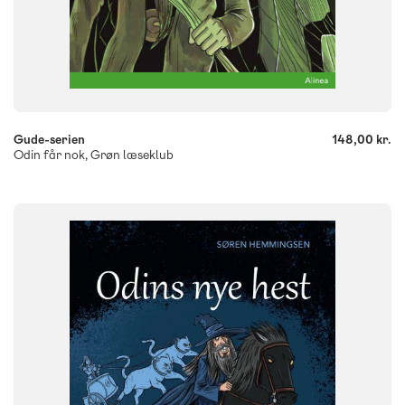
-
+
Gude-serien
148,00 kr.
Odin får nok, Grøn læseklub
FAG
Dansk
NIVEAU
0. klasse
1. klasse
2. klasse
3. klasse
FORMAT
Flergangsbog
ISBN
9788723558367