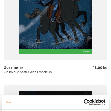
-
+
Gude-serien
148,00 kr.
Odins nye hest, Grøn Læseklub
FAG
Dansk
NIVEAU
0. klasse
1. klasse
2. klasse
3. klasse