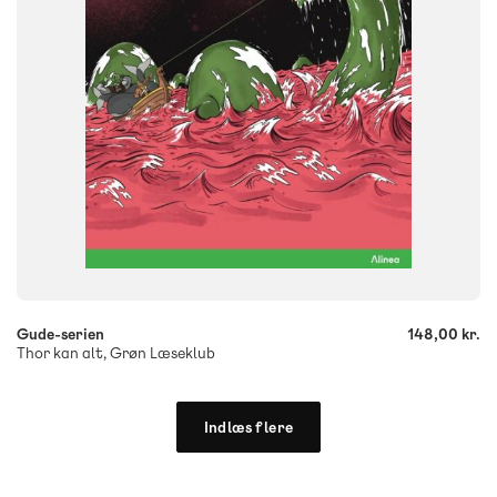
9788723553195
-
+
Gude-serien
148,00 kr.
Thor kan alt, Grøn Læseklub
Indlæs flere