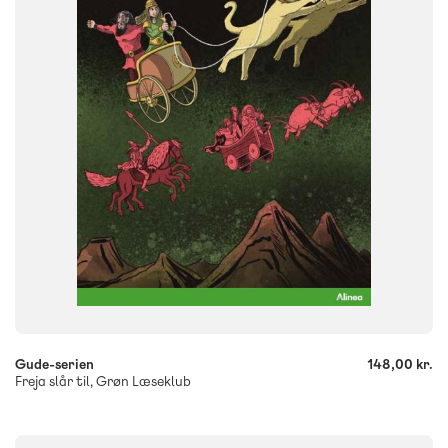
FORMAT
Flergangsbog
ISBN
9788723558411
-
+
Gude-serien
148,00 kr.
Freja slår til, Grøn Læseklub