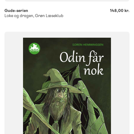
Gude-serien
148,00 kr.
Loke og dragen, Grøn Læseklub
FAG
Dansk
NIVEAU
0. klasse
1. klasse
2. klasse
3. klasse
FORMAT
Flergangsbog
ISBN
9788723548689