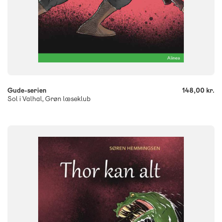
-
+
Gude-serien
148,00 kr.
Sol i Valhal, Grøn læseklub
FAG
Dansk
NIVEAU
0. klasse
1. klasse
2. klasse
3. klasse
FORMAT
Flergangsbog
ISBN