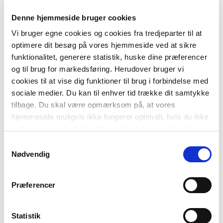
Denne hjemmeside bruger cookies
FORMAT
Flergangsbog
Vi bruger egne cookies og cookies fra tredjeparter til at
ISBN
optimere dit besøg på vores hjemmeside ved at sikre
9788723553201
funktionalitet, generere statistik, huske dine præferencer
og til brug for markedsføring. Herudover bruger vi
cookies til at vise dig funktioner til brug i forbindelse med
sociale medier. Du kan til enhver tid trække dit samtykke
tilbage. Du skal være opmærksom på, at vores
hjemmeside muligvis ikke fungerer optimalt, hvis du ikke
accepterer cookies eller tilbagetrækker et samtykke.
Samtykkevalg
Nødvendig
-
+
Præferencer
Gude-serien
148,00 kr.
Rune og stenen, Grøn Læseklub
Statistik