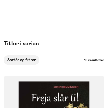
Titler i serien
Sortér og filtrer
10 resultater
FAG
Dansk
NIVEAU
0. klasse
1. klasse
2. klasse
3. klasse