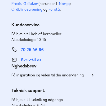
Praxis
,
GoTutor
(herunder i
Norge
),
Ordblindetræning
og
Forstå
.
Kundeservice
Få hjælp til køb af læremidler
Alle skoledage: 10-15
70 25 46 66
Skriv til os
Nyhedsbrev
Få inspiration og viden til din undervisning
Teknisk support
Få hjælp til teknik og adgange
Alle skoledage: 8-16