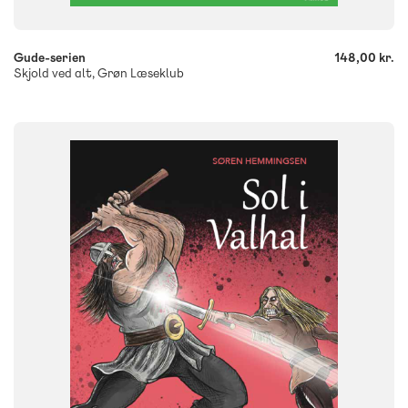
Gude-serien
148,00 kr.
Skjold ved alt, Grøn Læseklub
FAG
Dansk
NIVEAU
0. klasse
1. klasse
2. klasse
3. klasse
FORMAT
Flergangsbog
ISBN
9788723551733