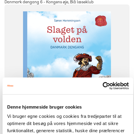
Danmark dengang 6 - Kongens øje, Blå læseklub
FAG
Dansk
Historie
NIVEAU
2. klasse
3. klasse
4. klasse
5. klasse
6. klasse
FORMAT
Flergangsbog
ISBN
9788723567611
Denne hjemmeside bruger cookies
Vi bruger egne cookies og cookies fra tredjeparter til at
optimere dit besøg på vores hjemmeside ved at sikre
-
+
funktionalitet, generere statistik, huske dine præferencer