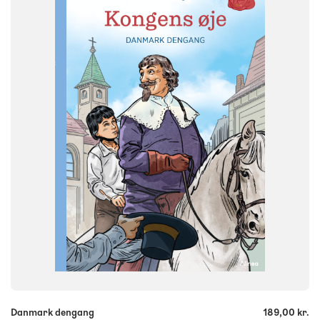
Historie
NIVEAU
2. klasse
3. klasse
4. klasse
FORMAT
Flergangsbog
ISBN
9788723567604
-
+
Danmark dengang
189,00 kr.