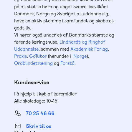
på at støtte børn og unge i svære livsvilkår i
Danmark, Norge og Sverige i at uddanne sig,
have en aktiv stemme i samfundet og skabe et
godt liv.
Vi hører også under et af Danmarks største og
førende læringshuse,
Lindhardt og Ringhof
Uddannelse
, sammen med
Akademisk Forlag
,
Praxis
,
GoTutor
(herunder i
Norge
),
Ordblindetræning
og
Forstå
.
Kundeservice
Få hjælp til køb af læremidler
Alle skoledage: 10-15
70 25 46 66
Skriv til os