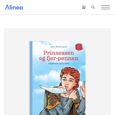
Gå
til
Header
hovedindhold
right
menu