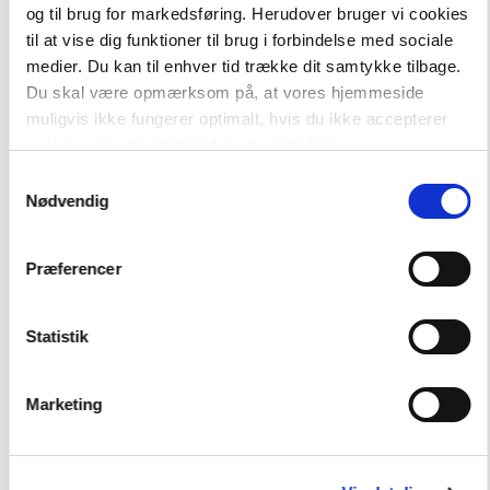
og til brug for markedsføring. Herudover bruger vi cookies
til at vise dig funktioner til brug i forbindelse med sociale
medier. Du kan til enhver tid trække dit samtykke tilbage.
Danmark dengang
189,00 kr.
Danmark dengang 7 - Slaget på volden, Blå læseklub
Du skal være opmærksom på, at vores hjemmeside
muligvis ikke fungerer optimalt, hvis du ikke accepterer
cookies eller tilbagetrækker et samtykke.
Hent flere
Samtykkevalg
Nødvendig
Præferencer
Statistik
Andre har også købt
Marketing
50%
FAG
Dansk