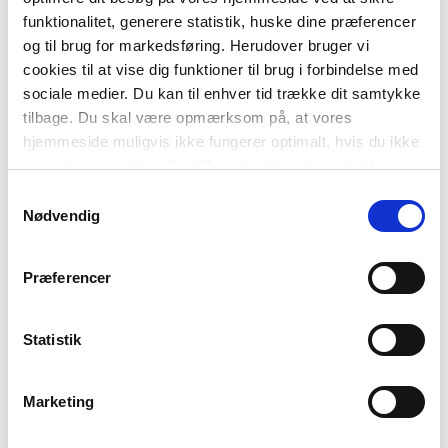
-
+
funktionalitet, generere statistik, huske dine præferencer
og til brug for markedsføring. Herudover bruger vi
cookies til at vise dig funktioner til brug i forbindelse med
Danmark dengang
148,00 kr.
sociale medier. Du kan til enhver tid trække dit samtykke
Danmark dengang 3 - Esben og flaget, Grøn Læseklub
74,00 kr.
tilbage. Du skal være opmærksom på, at vores
hjemmeside muligvis ikke fungerer optimalt, hvis du ikke
accepterer cookies eller tilbagetrækker et samtykke.
50%
FAG
Dansk
Samtykkevalg
Historie
Nødvendig
NIVEAU
0. klasse
1. klasse
2. klasse
3. klasse
Præferencer
FORMAT
Flergangsbog
Statistik
ISBN
9788723561305
Marketing