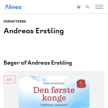
Gå
til
Header
hovedindhold
right
menu
FORFATTERNE
Andreas Erstling
Bøger af Andreas Erstling
50%
FAG
Dansk
Historie
NIVEAU
0. klasse
1. klasse
2. klasse
3. klasse