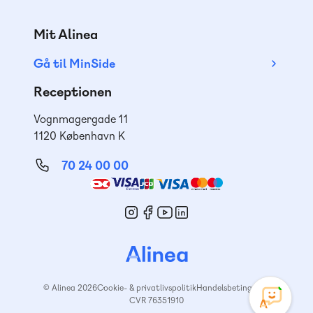
Mit Alinea
Gå til MinSide
Receptionen
Vognmagergade 11
1120 København K
70 24 00 00
Mød
os
© Alinea 2026
Cookie- & privatlivspolitik
Handelsbetingelser
CVR 76351910