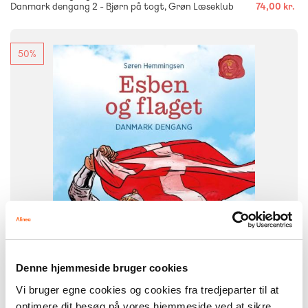
Danmark dengang 2 - Bjørn på togt, Grøn Læseklub
74,00 kr.
50%
FAG
Dansk
Historie
NIVEAU
0. klasse
1. klasse
2. klasse
3. klasse
FORMAT
Flergangsbog
ISBN
9788723561299
Denne hjemmeside bruger cookies
Vi bruger egne cookies og cookies fra tredjeparter til at
optimere dit besøg på vores hjemmeside ved at sikre