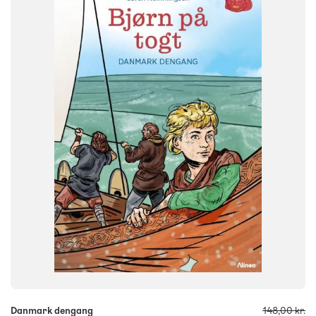
Historie
NIVEAU
0. klasse
1. klasse
2. klasse
3. klasse
FORMAT
Flergangsbog
ISBN
9788723558466
-
+
Danmark dengang
148,00 kr.