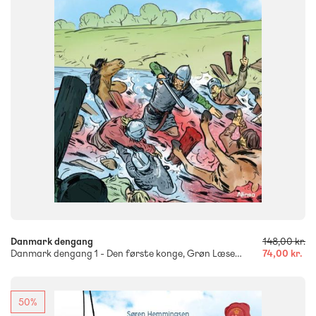
FORMAT
Flergangsbog
ISBN
9788723558459
-
+
Danmark dengang
148,00 kr.
Danmark dengang 1 - Den første konge, Grøn Læseklub
74,00 kr.
50%
FAG
Dansk