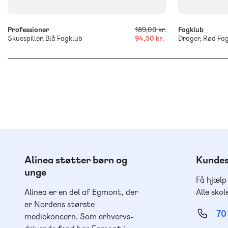
Professioner
189,00 kr.
Fagklub
Skuespiller, Blå Fagklub
94,50 kr.
Drager, Rød Fa
Alinea støtter børn og
Kundes
unge
Få hjælp
Alinea er en del af Egmont, der
Alle skol
er Nordens største
70
mediekoncern. Som erhvervs-