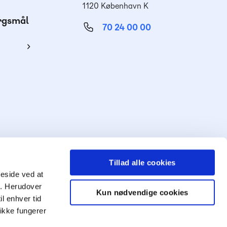
1120 København K
ørgsmål
70 24 00 00
ing
Tillad alle cookies
meside ved at
ng. Herudover
Kun nødvendige cookies
il enhver tid
Mød
ikke fungerer
os