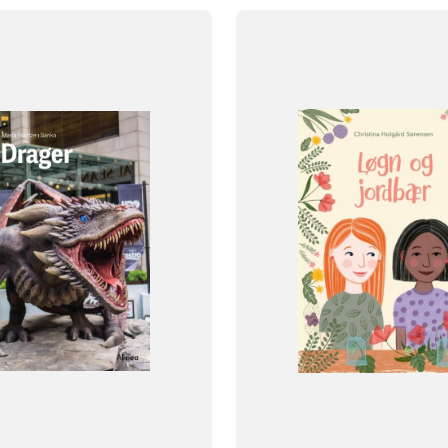
FAG
Dansk
NIVEAU
klasse
6. klasse
7. klasse
0. klasse
1. klasse
2. klasse
3. 
4. klasse
og
FORMAT
Flergangsbog
527
ISBN
9788723562197
-
+