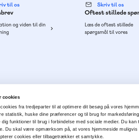
iv til os
Skriv til os
sbrev
Oftest stillede sp
ation og viden til din
Læs de oftest stillede
ning
spørgsmål til vores
produkter, køb og lever
 cookies
cookies fra tredjeparter til at optimere dit besøg på vores hjem
ere statistik, huske dine præferencer og til brug for markedsføri
e dig funktioner til brug i forbindelse med sociale medier. Du kan t
ge. Du skal være opmærksom på, at vores hjemmeside muligvis 
epterer cookies eller tilbagetrækker et samtykke.