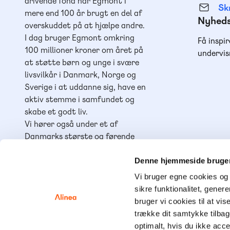
drivende fond har Egmont i
Skr
mere end 100 år brugt en del af
Nyhed
overskuddet på at hjælpe andre.
I dag bruger Egmont omkring
Få inspir
100 millioner kroner om året på
undervis
at støtte børn og unge i svære
livsvilkår i Danmark, Norge og
Sverige i at uddanne sig, have en
aktiv stemme i samfundet og
skabe et godt liv.
Vi hører også under et af
Danmarks største og førende
læringshuse,
Lindhardt og
Ringhof Uddannelse
, sammen
Denne hjemmeside bruger
med
Akademisk Forlag
,
Praxis
,
Vi bruger egne cookies og 
GoTutor
(herunder i
Norge
),
sikre funktionalitet, gener
Ordblindetræning
og
Forstå
.
bruger vi cookies til at vis
trække dit samtykke tilba
optimalt, hvis du ikke acc