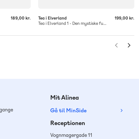
189,00 kr.
Tea i Elverland
199,00 kr.
Tea i Elverland 1 - Den mystiske fugl, Rød Læseklub
Mit Alinea
dgange
Gå til MinSide
Receptionen
Vognmagergade 11