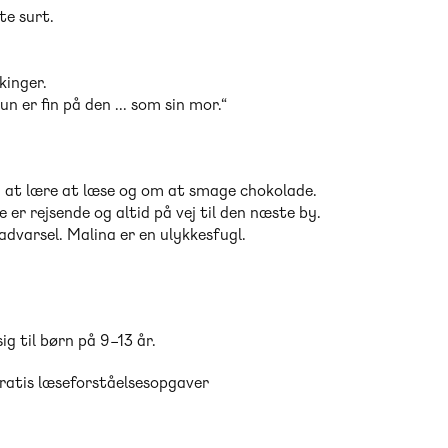
te surt.
kinger.
n er fin på den ... som sin mor.“
 at lære at læse og om at smage chokolade.
r rejsende og altid på vej til den næste by.
advarsel. Malina er en ulykkesfugl.
ig til børn på 9–13 år.
gratis læseforståelsesopgaver