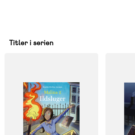
Titler i serien
FAG
FAG
Dansk
Dansk
NIVEAU
NIVEAU
3. klasse
4. klasse
5. klasse
6. klasse
3. klasse
4. 
FORMAT
FORMAT
Flergangsbog
Flergangsb
ISBN
ISBN
9788723568113
9788723568