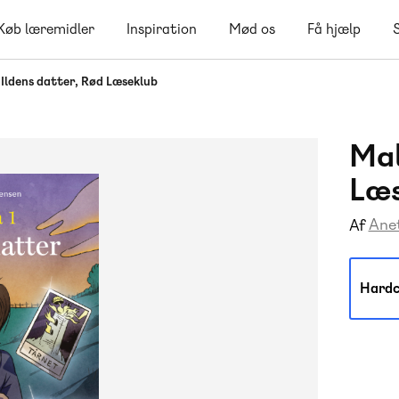
Køb læremidler
Inspiration
Mød os
Få hjælp
- Ildens datter, Rød Læseklub
Mal
Læ
Anet
Af
Hardc