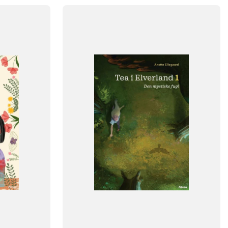
FAG
Dansk
NIVEAU
klasse
3. klasse
4. klasse
5. klasse
6. klasse
FORMAT
Flergangsbog
ISBN
9788723564238
-
+