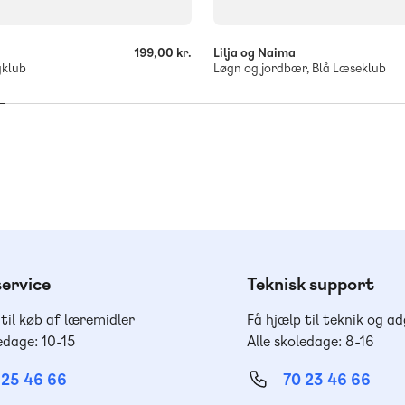
199,00 kr.
Lilja og Naima
gklub
Løgn og jordbær, Blå Læseklub
ervice
Teknisk support
 til køb af læremidler
Få hjælp til teknik og a
edage: 10-15
Alle skoledage: 8-16
 25 46 66
70 23 46 66