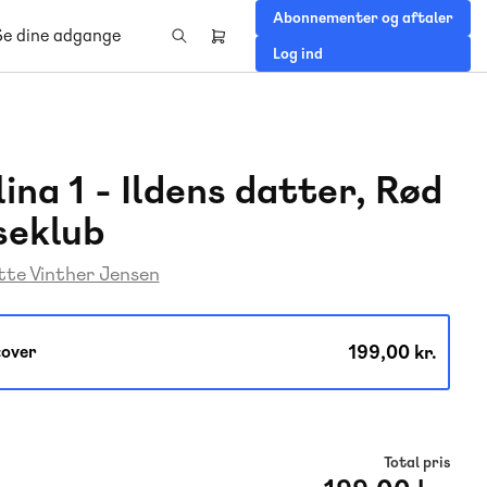
Abonnementer og aftaler
Se dine adgange
Header
Log ind
right
menu
ina 1 - Ildens datter, Rød
seklub
te Vinther Jensen
199,00 kr.
over
Total pris