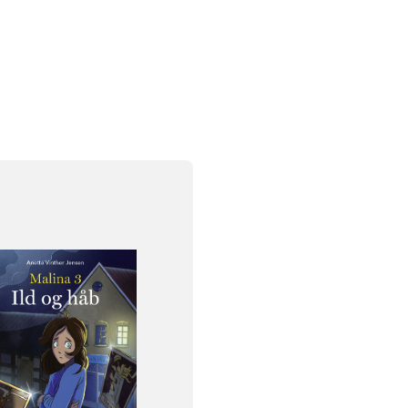
klasse
5. klasse
6. klasse
og
137