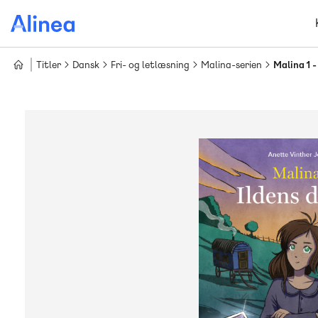
Gå
til
hovedindhold
Titler
Dansk
Fri- og letlæsning
Malina-serien
Malina 1 