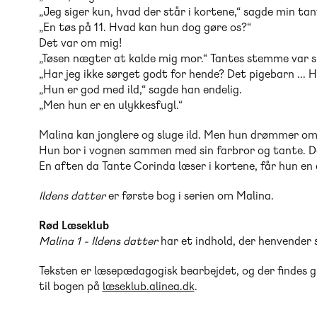
„Jeg siger kun, hvad der står i kortene,“ sagde min tan
„En tøs på 11. Hvad kan hun dog gøre os?“
Det var om mig!
„Tøsen nægter at kalde mig mor.“ Tantes stemme var s
„Har jeg ikke sørget godt for hende? Det pigebarn ... Hu
„Hun er god med ild,“ sagde han endelig.
„Men hun er en ulykkesfugl.“
Malina kan jonglere og sluge ild. Men hun drømmer om
Hun bor i vognen sammen med sin farbror og tante. De e
En aften da Tante Corinda læser i kortene, får hun en 
Ildens datter
er første bog i serien om Malina.
Rød Læseklub
Malina 1 - Ildens datter
har et indhold, der henvender s
Teksten er læsepædagogisk bearbejdet, og der findes 
til bogen på
læseklub.alinea.dk
.