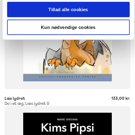
Flergangsbog
Tillad alle cookies
ISBN
9788723536785
Kun nødvendige cookies
-
+
Læs lydret
133,00 kr.
Do i et æg, Læs lydret 0
FAG
Dansk
Børnehaveklasse