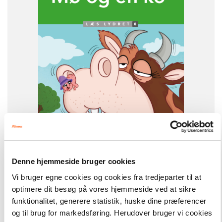
0. klasse
1. klasse
2. klasse
3. klasse
FORMAT
Flergangsbog
ISBN
9788723580108
-
+
Denne hjemmeside bruger cookies
Vi bruger egne cookies og cookies fra tredjeparter til at
optimere dit besøg på vores hjemmeside ved at sikre
Læs lydret
133,00 kr.
funktionalitet, generere statistik, huske dine præferencer
Mø og en ko, Læs Lydret 0
og til brug for markedsføring. Herudover bruger vi cookies