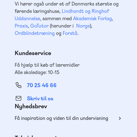
Vi hører også under et af Danmarks største og
førende læringshuse,
Lindhardt og Ringhof
Uddannelse
, sammen med
Akademisk Forlag
,
Praxis
,
GoTutor
(herunder i
Norge
),
Ordblindetræning
og
Forstå
.
Kundeservice
Få hjælp til køb af læremidler
Alle skoledage: 10-15
70 25 46 66
Skriv til os
Nyhedsbrev
Få inspiration og viden til din undervisning