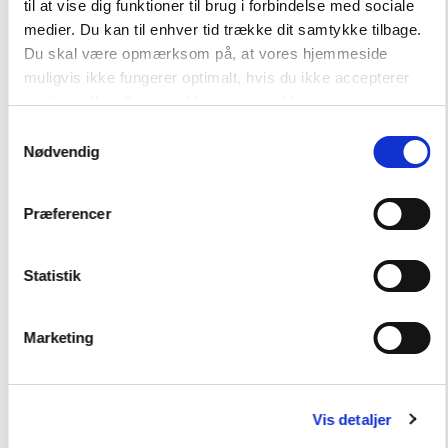
til at vise dig funktioner til brug i forbindelse med sociale
medier. Du kan til enhver tid trække dit samtykke tilbage.
Hent flere
Du skal være opmærksom på, at vores hjemmeside
muligvis ikke fungerer optimalt, hvis du ikke accepterer
cookies eller tilbagetrækker et samtykke.
Samtykkevalg
Nødvendig
Præferencer
Andre har også købt
Statistik
FAG
Dansk
Marketing
Børnehaveklasse
NIVEAU
0. klasse
1. klasse
2. klasse
3. klasse
Vis detaljer
FORMAT