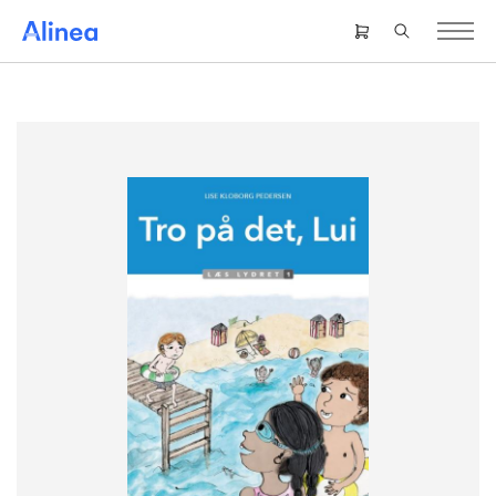
Gå
til
Header
hovedindhold
right
menu