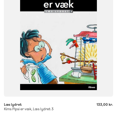
NIVEAU
0. klasse
1. klasse
2. klasse
3. klasse
FORMAT
Flergangsbog
ISBN
9788723552679
-
+
Læs lydret
133,00 kr.
Kims Pipsi er væk, Læs lydret 3