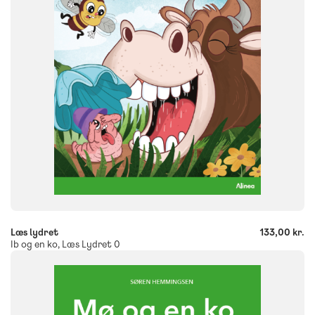
ISBN
9788723578945
-
+
Læs lydret
133,00 kr.
Ib og en ko, Læs Lydret 0
FAG
Dansk
NIVEAU