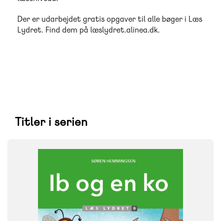
Der er udarbejdet gratis opgaver til alle bøger i Læs
Lydret. Find dem på læslydret.alinea.dk.
Titler i serien
FAG
Dansk
NIVEAU
0. klasse
1. klasse
2. klasse
3. klasse
FORMAT
Flergangsbog