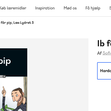
Køb læremidler
Inspiration
Mød os
Få hjælp
b får pip, Læs Lydret 3
Ib 
Sofi
Af
Hardc