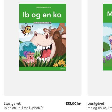
NIVEAU
NIVEAU
0. klasse
1. klasse
2. klasse
3. klasse
0. klasse
1. 
FORMAT
FORMAT
Flergangsbog
Flergangsb
ISBN
ISBN
9788723578945
9788723580
-
-
+
+
Læs lydret
133,00 kr.
Læs lydret
Ib og en ko, Læs Lydret 0
Mø og en ko, Læ