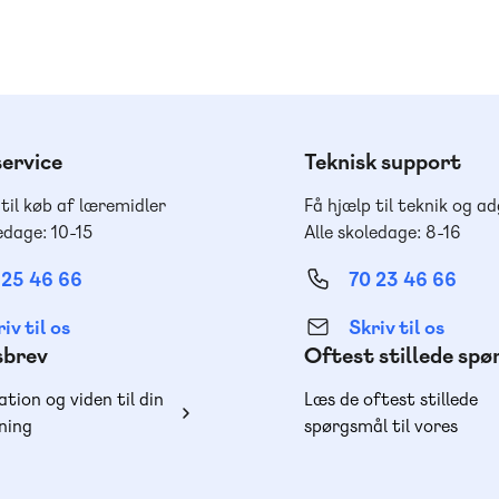
ervice
Teknisk support
 til køb af læremidler
Få hjælp til teknik og a
edage: 10-15
Alle skoledage: 8-16
 25 46 66
70 23 46 66
iv til os
Skriv til os
sbrev
Oftest stillede sp
ation og viden til din
Læs de oftest stillede
ning
spørgsmål til vores
produkter, køb og lever