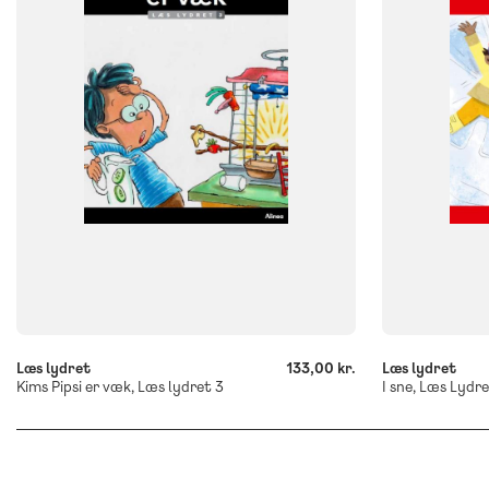
Flergangsbog
Flergangsb
ISBN
ISBN
9788723552679
9788723553
-
-
+
+
Læs lydret
133,00 kr.
Læs lydret
Kims Pipsi er væk, Læs lydret 3
I sne, Læs Lydre