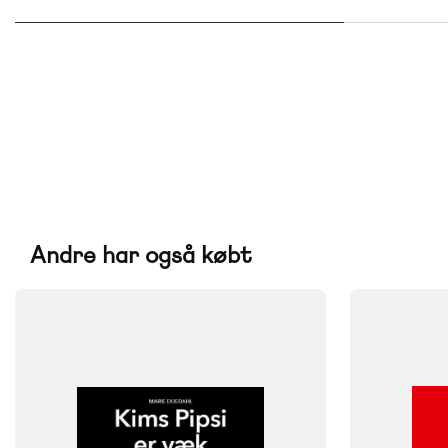
Andre har også købt
FAG
FAG
Dansk
Dansk
Børnehaveklasse
Børnehavekl
NIVEAU
NIVEAU
0. klasse
1. klasse
2. klasse
3. klasse
0. klasse
1. 
FORMAT
FORMAT