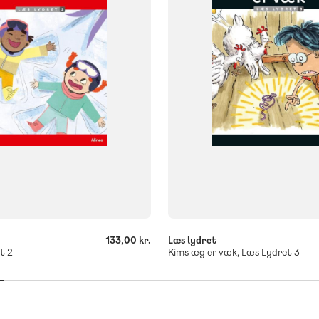
og
Flergangsbog
ISBN
225
9788723558282
-
+
133,00 kr.
Læs lydret
t 2
Kims æg er væk, Læs Lydret 3