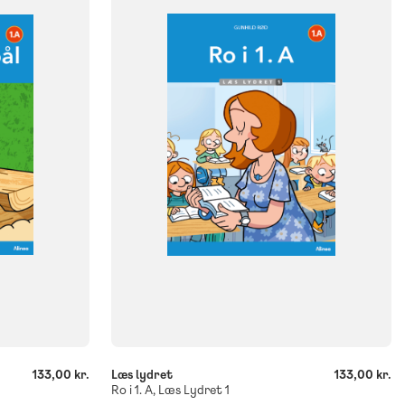
NIVEAU
klasse
0. klasse
1. klasse
2. klasse
3. klasse
FORMAT
Flergangsbog
ISBN
9788723577177
-
+
133,00 kr.
Læs lydret
133,00 kr.
Ro i 1. A, Læs Lydret 1