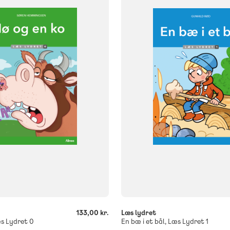
NIVEAU
klasse
2. klasse
3. klasse
0. klasse
1. klasse
2. klasse
3. 
FORMAT
og
Flergangsbog
ISBN
108
9788723577153
-
+
133,00 kr.
Læs lydret
s Lydret 0
En bæ i et bål, Læs Lydret 1