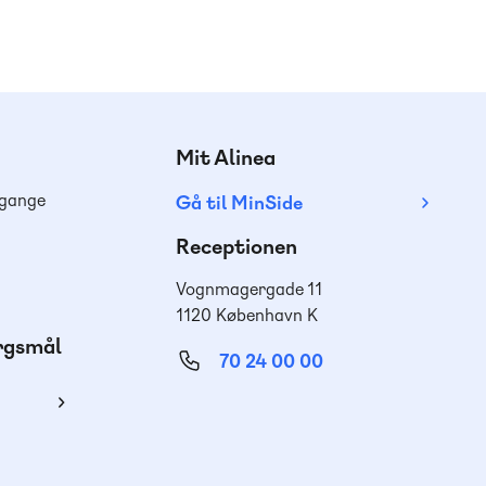
Mit Alinea
dgange
Gå til MinSide
Receptionen
Vognmagergade 11
1120 København K
ørgsmål
70 24 00 00
ing