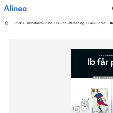
Gå
til
hovedindhold
Titler
Børnehaveklasse
Fri- og letlæsning
Læs lydret
I