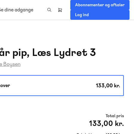
Abonnementer og aftaler
Se dine adgange
Header
Log ind
right
menu
får pip, Læs Lydret 3
e Boysen
133,00 kr.
over
Total pris
133,00 kr.