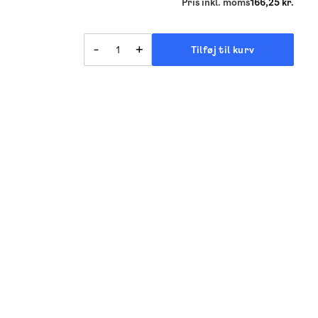
Pris inkl. moms
166,25 kr.
-
+
Tilføj til kurv