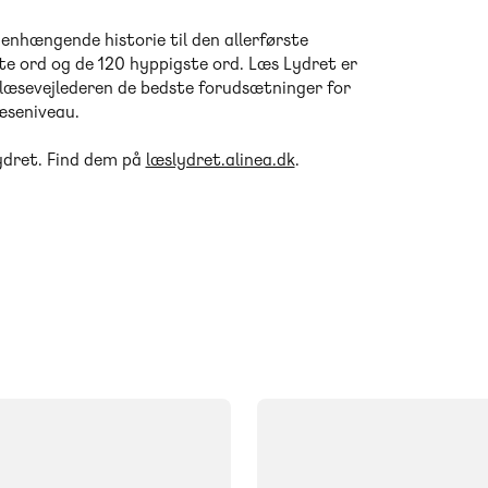
enhængende historie til den allerførste
te ord og de 120 hyppigste ord. Læs Lydret er
og læsevejlederen de bedste forudsætninger for
æseniveau.
Lydret. Find dem på
læslydret.alinea.dk
.
FAG
Dansk