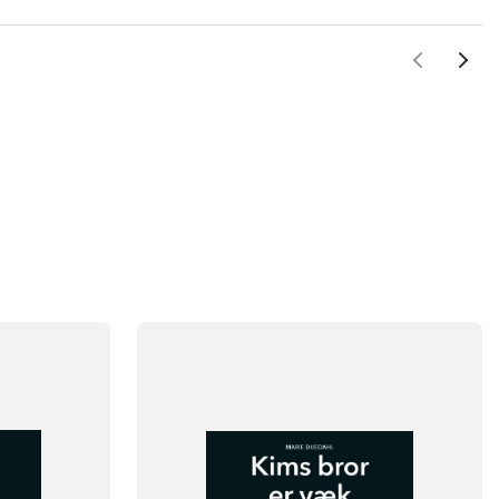
FAG
Dansk
Børnehaveklasse
NIVEAU
klasse
0. klasse
1. klasse
2. klasse
3. klasse
FORMAT