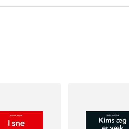
FAG
Dansk
asse
Børnehaveklasse
NIVEAU
klasse
2. klasse
3. klasse
0. klasse
1. klasse
2. klasse
3. 
FORMAT