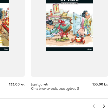
Flergangsbog
ISBN
9788723558312
-
+
133,00 kr.
Læs lydret
133,00 kr.
Kims bror er væk, Læs Lydret 3