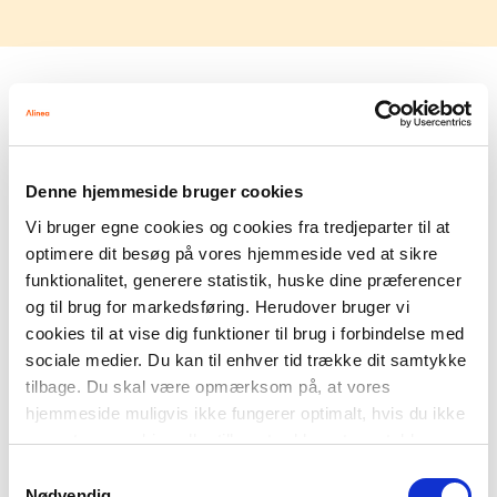
Medvirkende
Andreas Munk Staugaard
Vært
Denne hjemmeside bruger cookies
Ann-E. Knudsen
Vi bruger egne cookies og cookies fra tredjeparter til at
Forfatter, foredragsholder, forsker og cand.mag. i dansk og
psykologi
optimere dit besøg på vores hjemmeside ved at sikre
funktionalitet, generere statistik, huske dine præferencer
og til brug for markedsføring. Herudover bruger vi
cookies til at vise dig funktioner til brug i forbindelse med
sociale medier. Du kan til enhver tid trække dit samtykke
Musik
tilbage. Du skal være opmærksom på, at vores
hjemmeside muligvis ikke fungerer optimalt, hvis du ikke
Niels Skov Jessen
accepterer cookies eller tilbagetrækker et samtykke.
Samtykkevalg
Nødvendig