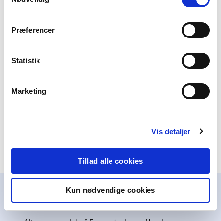
Tilrettelæggelse og produktion
Præferencer
Alinea LYD
2021
Statistik
Lyt til podcasten
Marketing
Spotify
Apple Podcast
Vis detaljer
Tillad alle cookies
Kun nødvendige cookies
Alinea støtter børn og unge