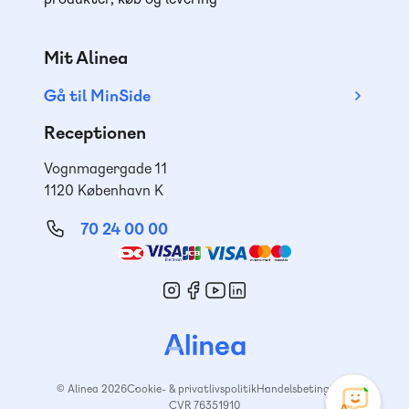
Mit Alinea
Gå til MinSide
Receptionen
Vognmagergade 11
1120 København K
70 24 00 00
Mød
os
© Alinea 2026
Cookie- & privatlivspolitik
Handelsbetingelser
CVR 76351910