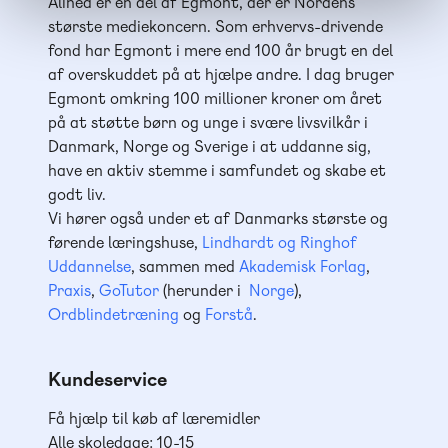
Alinea er en del af Egmont, der er Nordens
største mediekoncern. Som erhvervs-drivende
fond har Egmont i mere end 100 år brugt en del
af overskuddet på at hjælpe andre. I dag bruger
Egmont omkring 100 millioner kroner om året
på at støtte børn og unge i svære livsvilkår i
Danmark, Norge og Sverige i at uddanne sig,
have en aktiv stemme i samfundet og skabe et
godt liv.
Vi hører også under et af Danmarks største og
førende læringshuse,
Lindhardt og Ringhof
Uddannelse
, sammen med
Akademisk Forlag
,
Praxis
,
GoTutor
(herunder i
Norge
),
Ordblindetræning
og
Forstå
.
Kundeservice
Få hjælp til køb af læremidler
Alle skoledage: 10-15