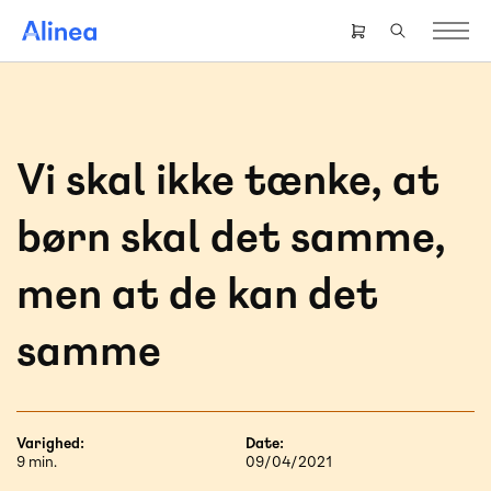
Gå
til
Header
hovedindhold
right
menu
Vi skal ikke tænke, at
børn skal det samme,
men at de kan det
samme
Varighed:
Date:
9 min.
09/04/2021