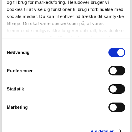
og til brug for markedsføring. Herudover bruger vi
cookies til at vise dig funktioner til brug i forbindelse med
Magnus Hermann
sociale medier. Du kan til enhver tid trække dit samtykke
Forperson, Danske Skoleelver
tilbage. Du skal være opmærksom på, at vores
hjemmeside muligvis ikke fungerer optimalt, hvis du ikke
Regitze Flannow
accepterer cookies eller tilbagetrækker et samtykke.
Formand, Danmarks Lærerforenings undervisningsudvalg
Samtykkevalg
Nødvendig
Præferencer
Musik
Niels Skov Jessen
Statistik
Marketing
Tilrettelæggelse og produktion
Alinea LYD
2026
Vis detaljer