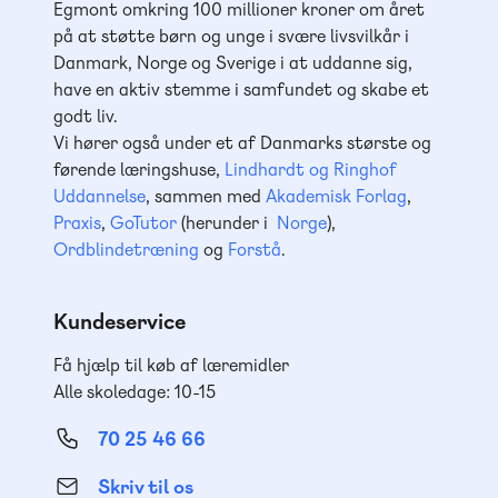
Egmont omkring 100 millioner kroner om året
på at støtte børn og unge i svære livsvilkår i
Danmark, Norge og Sverige i at uddanne sig,
have en aktiv stemme i samfundet og skabe et
godt liv.
Vi hører også under et af Danmarks største og
førende læringshuse,
Lindhardt og Ringhof
Uddannelse
, sammen med
Akademisk Forlag
,
Praxis
,
GoTutor
(herunder i
Norge
),
Ordblindetræning
og
Forstå
.
Kundeservice
Få hjælp til køb af læremidler
Alle skoledage: 10-15
70 25 46 66
Skriv til os