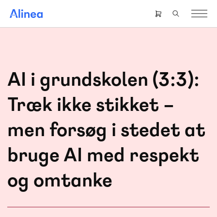
Gå
til
Header
hovedindhold
right
menu
AI i grundskolen (3:3):
Træk ikke stikket –
men forsøg i stedet at
bruge AI med respekt
og omtanke