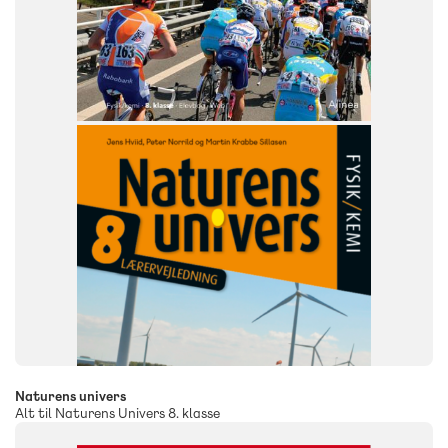
Fysik/kemi
Fysik-kemi
NIVEAU
8. klasse
Naturens univers
Alt til Naturens Univers 8. klasse