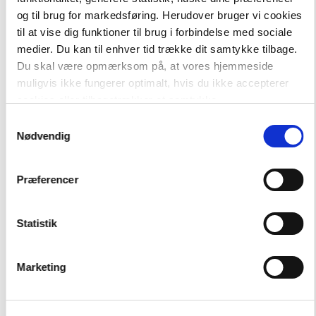
SYSTEM
og til brug for markedsføring. Herudover bruger vi cookies
Naturens univers
til at vise dig funktioner til brug i forbindelse med sociale
FAG
medier. Du kan til enhver tid trække dit samtykke tilbage.
Fysik/kemi
Du skal være opmærksom på, at vores hjemmeside
Fysik-kemi
muligvis ikke fungerer optimalt, hvis du ikke accepterer
NIVEAU
cookies eller tilbagetrækker et samtykke.
8. klasse
Samtykkevalg
Nødvendig
Præferencer
Statistik
Marketing