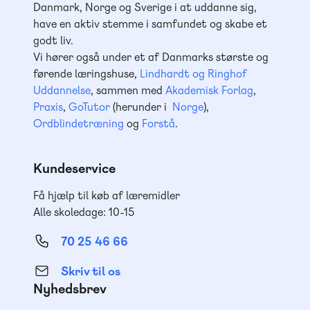
Danmark, Norge og Sverige i at uddanne sig,
have en aktiv stemme i samfundet og skabe et
godt liv.
Vi hører også under et af Danmarks største og
førende læringshuse,
Lindhardt og Ringhof
Uddannelse
, sammen med
Akademisk Forlag
,
Praxis
,
GoTutor
(herunder i
Norge
),
Ordblindetræning
og
Forstå
.
Kundeservice
Få hjælp til køb af læremidler
Alle skoledage: 10-15
70 25 46 66
Skriv til os
Nyhedsbrev