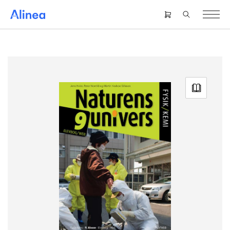
Gå
til
Header
hovedindhold
right
menu