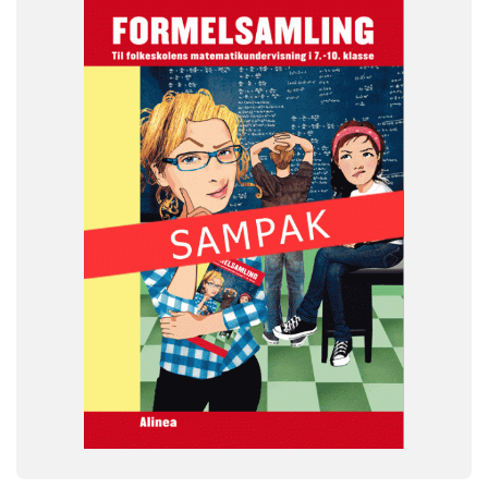
FAG
Matematik
NIVEAU
7. klasse
8. klasse
9. klasse
FORMAT
Engangsbog
ISBN
9788723041678
-
+