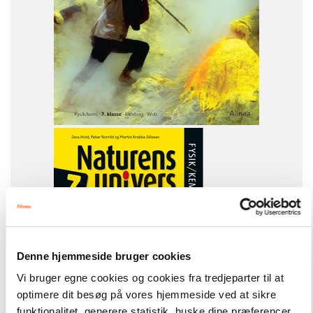
Fysik/kemi
Fysik-kemi
NIVEAU
7. klasse
Denne hjemmeside bruger cookies
Vi bruger egne cookies og cookies fra tredjeparter til at
Naturens univers
Alt til Naturens Univers 7. klasse
optimere dit besøg på vores hjemmeside ved at sikre
funktionalitet, generere statistik, huske dine præferencer