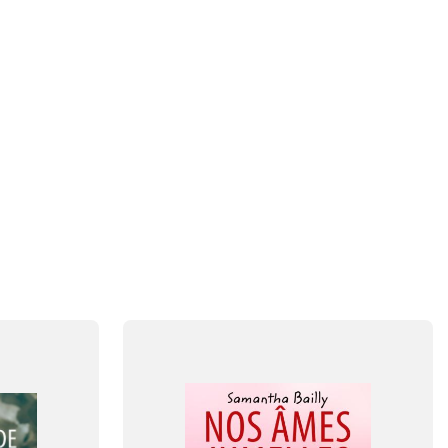
FAG
Fransk
FORMAT
Flergangsbog