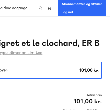
Abonnementer og aftaler
Se dine adgange
Header
Log ind
right
menu
gret et le clochard, ER B
rges Simenon Limited
101,00 kr.
over
Total pris
101,00 kr.