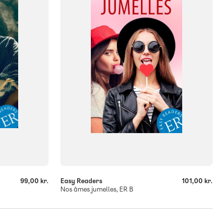
ISBN
9788723569042
-
+
99,00 kr.
Easy Readers
101,00 kr.
Nos âmes jumelles, ER B