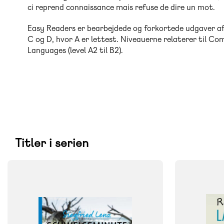
ci reprend connaissance mais refuse de dire un mot.
Easy Readers er bearbejdede og forkortede udgaver af 
C og D, hvor A er lettest. Niveauerne relaterer til 
Languages (level A2 til B2).
Titler i serien
FAG
FAG
Tysk
Fransk
FORMAT
FORMAT
Flergangsbog
Flergangsb