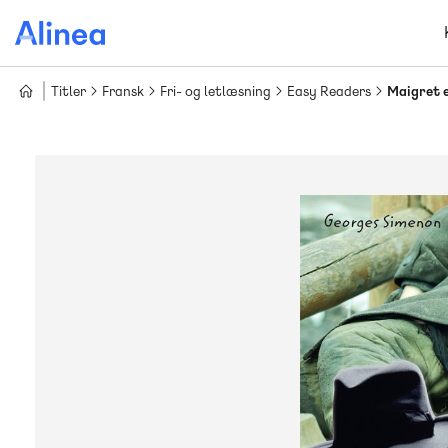
Gå
til
hovedindhold
Titler
Fransk
Fri- og letlæsning
Easy Readers
Maigret e