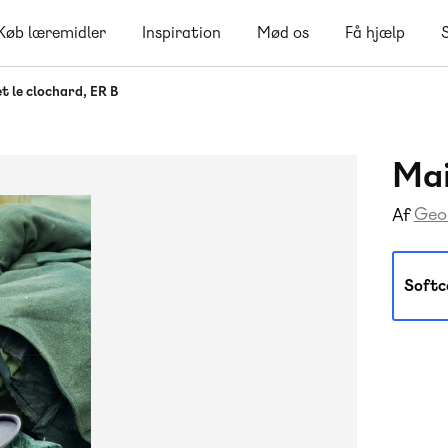
Køb læremidler
Inspiration
Mød os
Få hjælp
t le clochard, ER B
Mai
Geo
Af
Softc