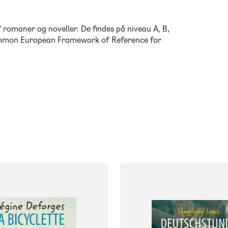
romaner og noveller. De findes på niveau A, B,
Common European Framework of Reference for
FAG
Tysk
FORMAT
og
Bog