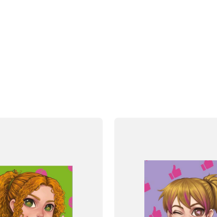
FAG
Dansk
NIVEAU
klasse
5. klasse
6. klasse
3. klasse
4. klasse
5. klasse
6. 
FORMAT
og
Flergangsbog
ISBN
091
9788723550095