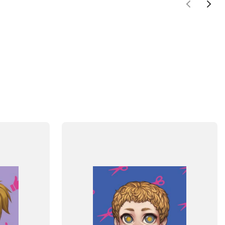
FAG
Dansk
NIVEAU
klasse
3. klasse
4. klasse
5. klasse
6. klasse
FORMAT
Flergangsbog
ISBN
9788723550101