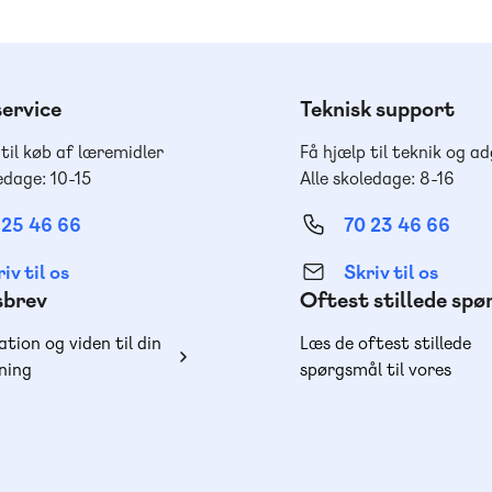
ervice
Teknisk support
 til køb af læremidler
Få hjælp til teknik og a
edage: 10-15
Alle skoledage: 8-16
 25 46 66
70 23 46 66
iv til os
Skriv til os
sbrev
Oftest stillede sp
ation og viden til din
Læs de oftest stillede
ning
spørgsmål til vores
produkter, køb og lever