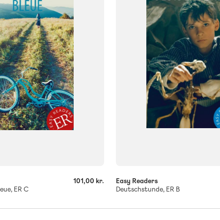
ISBN
059
9788723561619
-
+
101,00 kr.
Easy Readers
leue, ER C
Deutschstunde, ER B