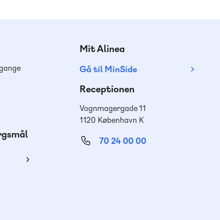
Mit Alinea
dgange
Gå til MinSide
Receptionen
Vognmagergade 11
1120 København K
ørgsmål
70 24 00 00
ing