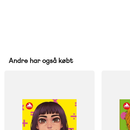
Andre har også købt
FAG
FAG
Dansk
Dansk
NIVEAU
NIVEAU
3. klasse
4. klasse
5. klasse
6. klasse
3. klasse
4. 
FORMAT
FORMAT
Flergangsbog
Flergangsb
ISBN
ISBN
9788723545084
9788723545