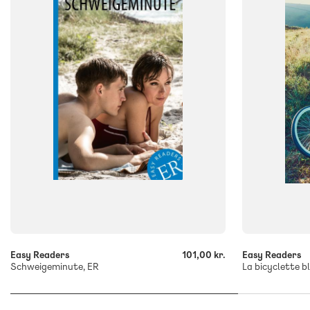
ISBN
ISBN
9788723572295
9788723543
-
-
+
+
Easy Readers
101,00 kr.
Easy Readers
Schweigeminute, ER
La bicyclette b