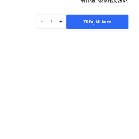
Pris inkl. moms
126,25 kr.
-
+
Tilføj til kurv