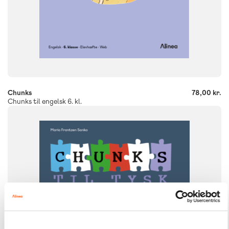
-
+
Chunks
78,00 kr.
Chunks til engelsk 6. kl.
FAG
Tysk
NIVEAU
6. klasse
FORMAT
Engangsbog
ISBN
9788723549259