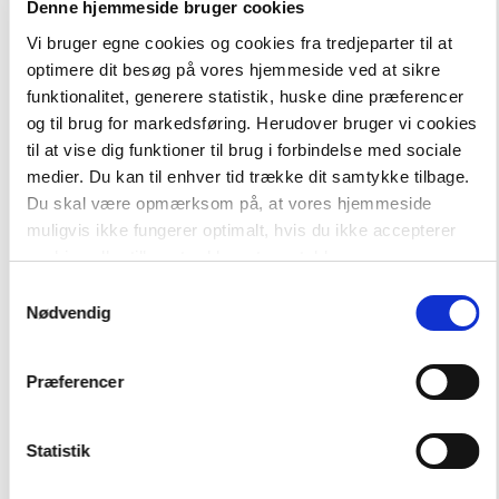
Denne hjemmeside bruger cookies
Vi bruger egne cookies og cookies fra tredjeparter til at
optimere dit besøg på vores hjemmeside ved at sikre
funktionalitet, generere statistik, huske dine præferencer
og til brug for markedsføring. Herudover bruger vi cookies
til at vise dig funktioner til brug i forbindelse med sociale
medier. Du kan til enhver tid trække dit samtykke tilbage.
-
+
Du skal være opmærksom på, at vores hjemmeside
muligvis ikke fungerer optimalt, hvis du ikke accepterer
cookies eller tilbagetrækker et samtykke.
Chunks
61,00 kr.
Samtykkevalg
Chunks til tysk 6. kl.
Nødvendig
Hent flere
Præferencer
Statistik