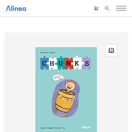
Gå
til
Header
hovedindhold
right
menu