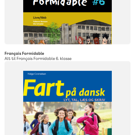
Français Formidable
Alt til Français Formidable 6. klasse
FAG
Dansk
NIVEAU
4. klasse
5. klasse
6. klasse
FORMAT
Engangsbog
ISBN
9788723516572