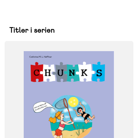
Titler i serien
FAG
Engelsk
NIVEAU
6. klasse
FORMAT
Engangsbog
ISBN
9788723553171