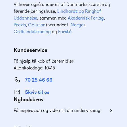
Vi hører også under et af Danmarks største og
førende læringshuse,
Lindhardt og Ringhof
Uddannelse
, sammen med
Akademisk Forlag
,
Praxis
,
GoTutor
(herunder i
Norge
),
Ordblindetræning
og
Forstå
.
Kundeservice
Få hjælp til køb af læremidler
Alle skoledage: 10-15
70 25 46 66
Skriv til os
Nyhedsbrev
Få inspiration og viden til din undervisning