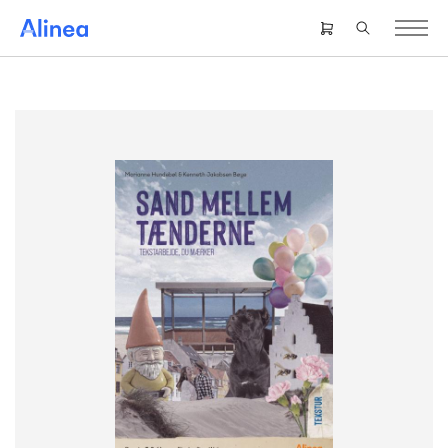
Gå
til
Header
hovedindhold
right
menu