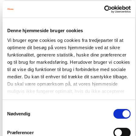
TEKSTUR
161,00 kr.
En stemme i mørket
Denne hjemmeside bruger cookies
Vi bruger egne cookies og cookies fra tredjeparter til at
optimere dit besøg på vores hjemmeside ved at sikre
funktionalitet, generere statistik, huske dine præferencer
og til brug for markedsføring. Herudover bruger vi cookies
til at vise dig funktioner til brug i forbindelse med sociale
Andre har også købt
medier. Du kan til enhver tid trække dit samtykke tilbage.
Du skal være opmærksom på, at vores hjemmeside
muligvis ikke fungerer optimalt, hvis du ikke accepterer
FAG
cookies eller tilbagetrækker et samtykke.
Dansk
Samtykkevalg
NIVEAU
Nødvendig
6. klasse
7. klasse
8. klasse
9. klasse
10. klasse
FORMAT
Flergangsbog
Præferencer