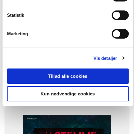
ISBN
9788723542236
Statistik
Marketing
Vis detaljer
-
+
Tillad alle cookies
Kun nødvendige cookies
Jagten
240,00 kr.
Jagten - Psykose, Sort Læseklub
FAG
Dansk
NIVEAU