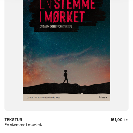
8. klasse
9. klasse
FORMAT
Flergangsbog
ISBN
9788723543202
-
+
TEKSTUR
161,00 kr.
En stemme i mørket