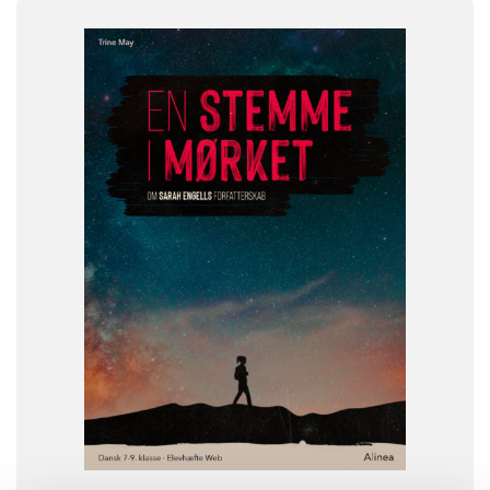
FAG
Dansk
NIVEAU
8. klasse
9. klasse
FORMAT
Flergangsbog
ISBN
9788723543202
-
+