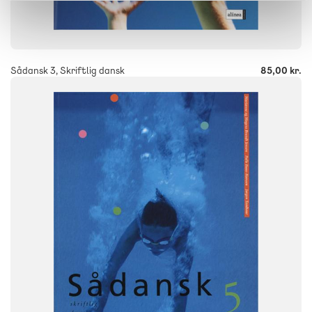
-
+
Sådansk 3, Skriftlig dansk
85,00 kr.
SYSTEM
FAG
Dansk
NIVEAU
5. klasse
FORMAT
Engangsbog
ISBN
9788723012296