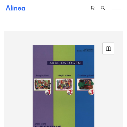
Gå
til
Header
hovedindhold
right
menu