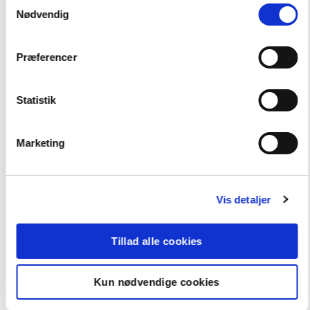
Samtykkevalg
Andre har også købt
Nødvendig
Præferencer
SYSTEM
FAG
Dansk
Statistik
NIVEAU
3. klasse
Marketing
FORMAT
Engangsbog
ISBN
Vis detaljer
9788723011961
Tillad alle cookies
Kun nødvendige cookies