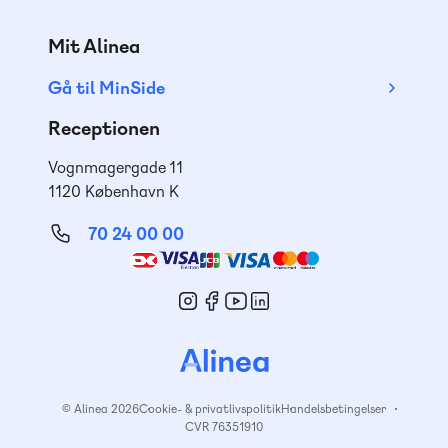
Mit Alinea
Gå til MinSide
Receptionen
Vognmagergade 11
1120 København K
70 24 00 00
Mød
os
© Alinea 2026
Cookie- & privatlivspolitik
Handelsbetingelser
CVR 76351910