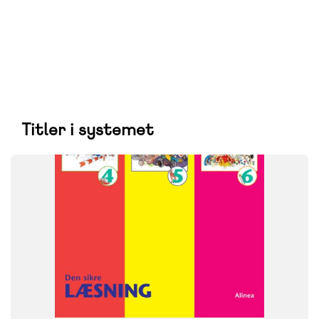
Titler i systemet
SYSTEM
Den sikre læsning
FAG
Dansk
NIVEAU
4. klasse