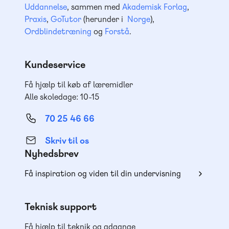
Uddannelse
, sammen med
Akademisk Forlag
,
Praxis
,
GoTutor
(herunder i
Norge
),
Ordblindetræning
og
Forstå
.
Kundeservice
Få hjælp til køb af læremidler
Alle skoledage: 10-15
70 25 46 66
Skriv til os
Nyhedsbrev
Få inspiration og viden til din undervisning
Teknisk support
Få hjælp til teknik og adgange