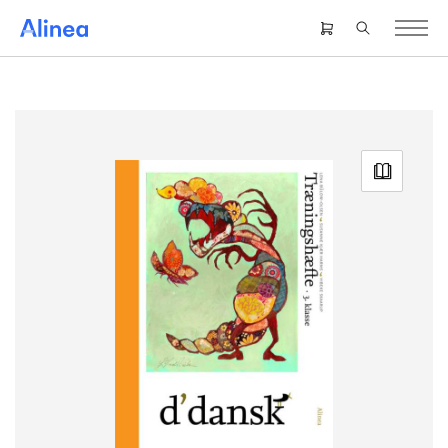
Gå
til
Header
hovedindhold
right
menu