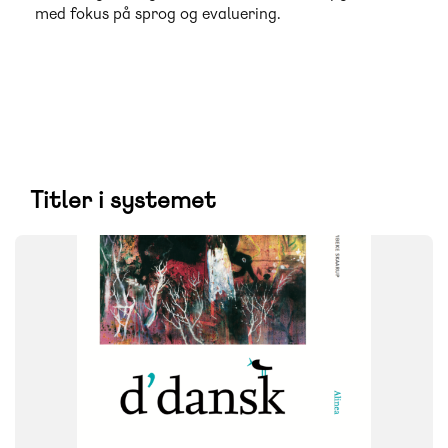
med fokus på sprog og evaluering.
Titler i systemet
SYSTEM
d'dansk
FAG
Dansk
NIVEAU
5. klasse