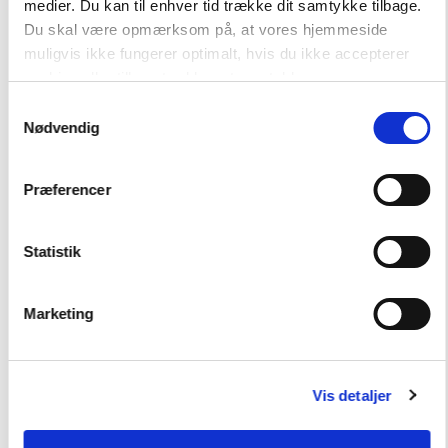
medier. Du kan til enhver tid trække dit samtykke tilbage.
Du skal være opmærksom på, at vores hjemmeside
muligvis ikke fungerer optimalt, hvis du ikke accepterer
cookies eller tilbagetrækker et samtykke.
Samtykkevalg
Nødvendig
Andre har også købt
Præferencer
Statistik
SYSTEM
d'dansk
Marketing
FAG
Dansk
Børnehaveklasse
NIVEAU
Vis detaljer
0. klasse