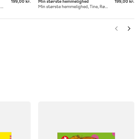
199,00 kr.
Min største hemmelighed
199,00 kr.
Min største hemmelighed, Inger, Rød Læseklub
Min største hemmelighed, Tine, Rød Læseklub
FAG
Dansk
NIVEAU
klasse
3. klasse
4. klasse
5. klasse
6. klasse