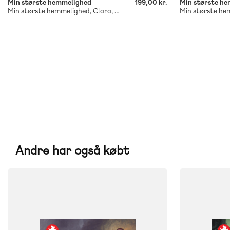
Min største hemmelighed
199,00 kr.
Min største h
Min største hemmelighed, Clara, Rød Læseklub
Andre har også købt
FAG
FAG
Dansk
Dansk
NIVEAU
NIVEAU
4. klasse
5. klasse
6. klasse
4. klasse
5. 