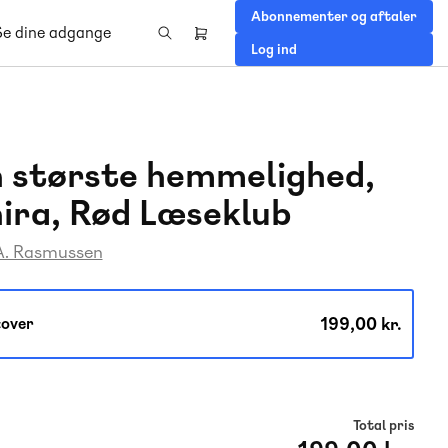
Abonnementer og aftaler
Se dine adgange
Header
Log ind
right
menu
 største hemmelighed,
ira, Rød Læseklub
A. Rasmussen
199,00 kr.
over
Total pris