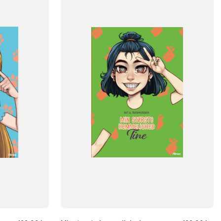
Dansk
NIVEAU
klasse
3. klasse
4. klasse
5. klasse
6. klasse
FORMAT
Flergangsbog
ISBN
9788723568007
-
+