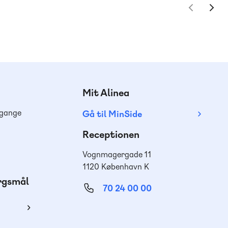
Mit Alinea
dgange
Gå til MinSide
Receptionen
Vognmagergade 11
1120 København K
ørgsmål
70 24 00 00
ing