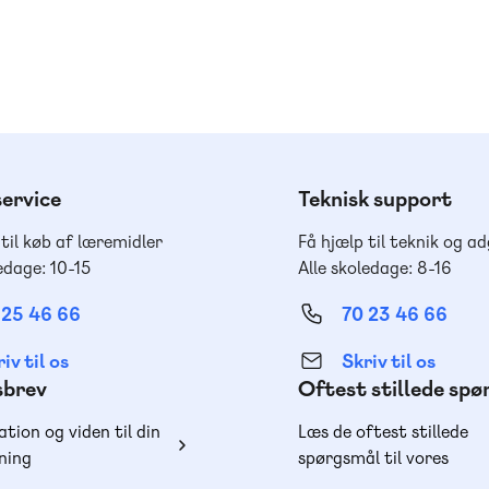
ervice
Teknisk support
 til køb af læremidler
Få hjælp til teknik og a
edage: 10-15
Alle skoledage: 8-16
 25 46 66
70 23 46 66
iv til os
Skriv til os
sbrev
Oftest stillede sp
ation og viden til din
Læs de oftest stillede
ning
spørgsmål til vores
produkter, køb og lever