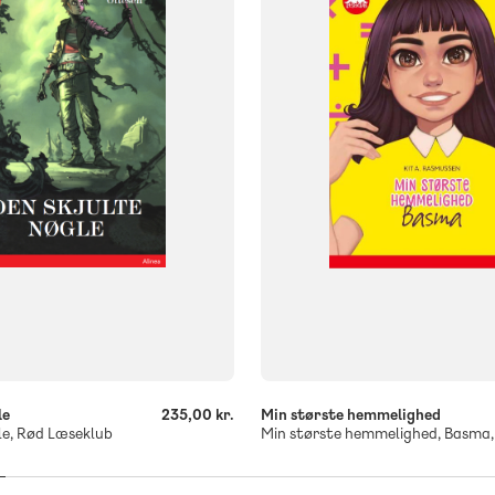
FORMAT
og
Flergangsbog
ISBN
755
9788723545084
-
+
le
235,00 kr.
Min største hemmelighed
le, Rød Læseklub