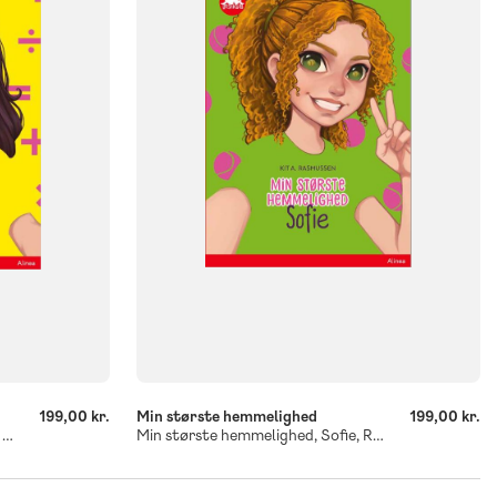
FORMAT
Flergangsbog
ISBN
9788723545091
-
+
199,00 kr.
Min største hemmelighed
199,00 kr.
Min største hemmelighed, Basma, Rød Læseklub
Min største hemmelighed, Sofie, Rød Læseklub