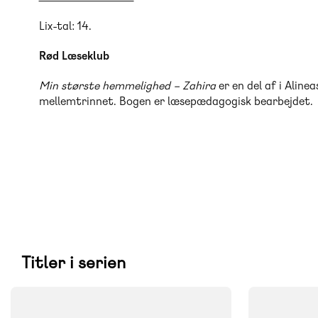
Lix-tal: 14.
Rød Læseklub
Min største hemmelighed – Zahira
er en del af i Aline
mellemtrinnet. Bogen er læsepædagogisk bearbejdet.
Titler i serien
FAG
FAG