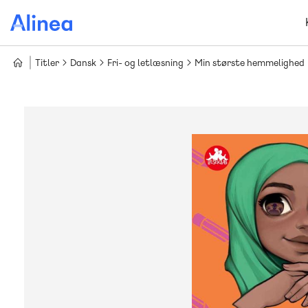
Gå
til
hovedindhold
Titler
Dansk
Fri- og letlæsning
Min største hemmelighed