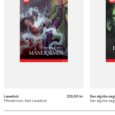
FORMAT
FORMAT
Flergangsbog
Flergangsb
ISBN
ISBN
9788723540584
9788723542
-
-
+
+
Læseklub
235,00 kr.
Den skjulte nøg
Månekniven, Rød Læseklub
Den skjulte nøg