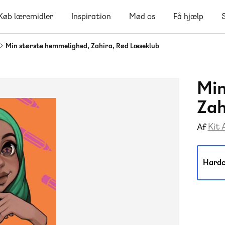
Køb læremidler
Inspiration
Mød os
Få hjælp
Min største hemmelighed, Zahira, Rød Læseklub
Min
Zah
Kit 
Af
Hardc