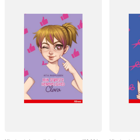
Dansk
Dansk
NIVEAU
NIVEAU
3. klasse
4. klasse
5. klasse
6. klasse
3. klasse
4. 
FORMAT
FORMAT
Flergangsbog
Flergangsb
ISBN
ISBN
9788723550095
9788723550
-
-
+
+