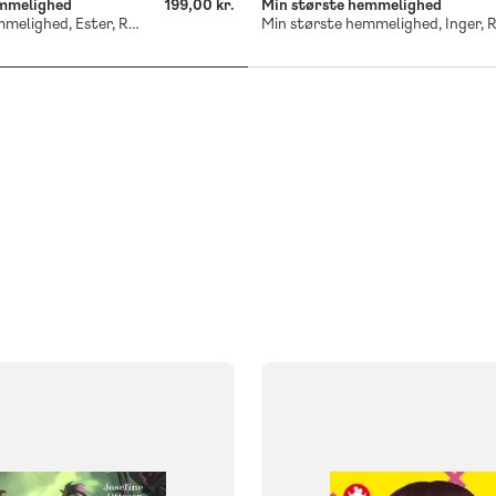
emmelighed
199,00 kr.
Min største hemmelighed
Min største hemmelighed, Ester, Rød Læseklub
FAG
Dansk
NIVEAU
klasse
6. klasse
3. klasse
4. klasse
5. klasse
6. 