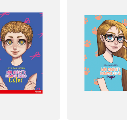
Dansk
NIVEAU
klasse
5. klasse
6. klasse
3. klasse
4. klasse
5. klasse
6. 
FORMAT
og
Flergangsbog
ISBN
101
9788723567987
-
+