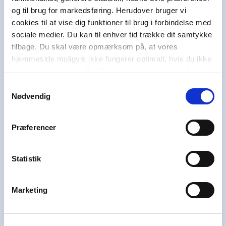
af overskuddet på at hjælpe andre. I dag bruger
og til brug for markedsføring. Herudover bruger vi
Egmont omkring 100 millioner kroner om året
cookies til at vise dig funktioner til brug i forbindelse med
på at støtte børn og unge i svære livsvilkår i
sociale medier. Du kan til enhver tid trække dit samtykke
Danmark, Norge og Sverige i at uddanne sig,
tilbage. Du skal være opmærksom på, at vores
have en aktiv stemme i samfundet og skabe et
hjemmeside muligvis ikke fungerer optimalt, hvis du ikke
godt liv.
accepterer cookies eller tilbagetrækker et samtykke.
Vi hører også under et af Danmarks største og
Samtykkevalg
førende læringshuse,
Lindhardt og Ringhof
Nødvendig
Uddannelse
, sammen med
Akademisk Forlag
,
Praxis
,
GoTutor
(herunder i
Norge
),
Ordblindetræning
og
Forstå
.
Præferencer
Kundeservice
Statistik
Få hjælp til køb af læremidler
Marketing
Alle skoledage: 10-15
70 25 46 66