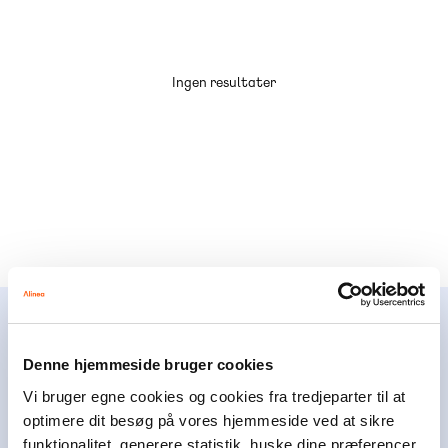
Ingen resultater
Alinea støtter børn og unge
Denne hjemmeside bruger cookies
Alinea er en del af Egmont, der er Nordens
Vi bruger egne cookies og cookies fra tredjeparter til at
største mediekoncern. Som erhvervs-drivende
optimere dit besøg på vores hjemmeside ved at sikre
fond har Egmont i mere end 100 år brugt en del
funktionalitet, generere statistik, huske dine præferencer