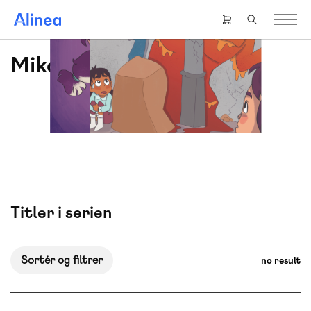
Gå
til
Header
hovedindhold
right
menu
Mika
Titler i serien
Sortér og filtrer
no result