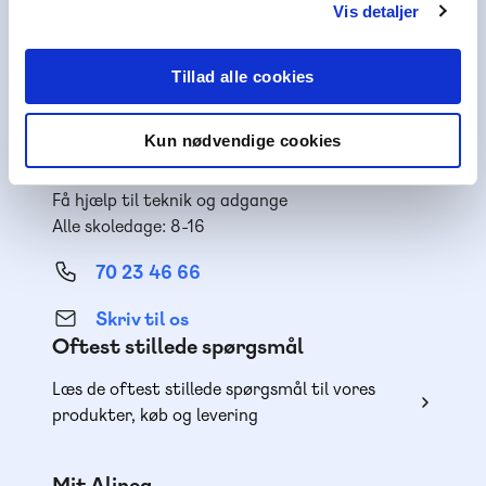
Vis detaljer
Skriv til os
Nyhedsbrev
Tillad alle cookies
Få inspiration og viden til din undervisning
Kun nødvendige cookies
Teknisk support
Få hjælp til teknik og adgange
Alle skoledage: 8-16
70 23 46 66
Skriv til os
Oftest stillede spørgsmål
Læs de oftest stillede spørgsmål til vores
produkter, køb og levering
Mit Alinea