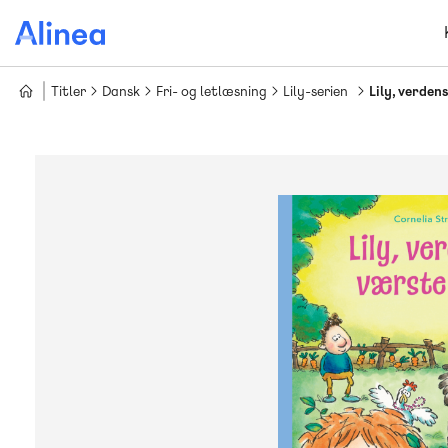
Gå
til
hovedindhold
Titler
Dansk
Fri- og letlæsning
Lily-serien
Lily, verden