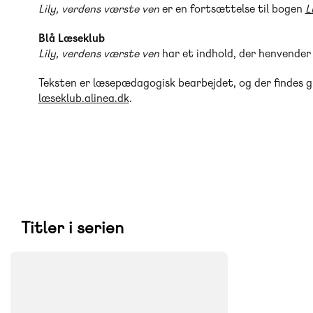
Lily, verdens værste ven
er en fortsættelse til bogen
L
Blå Læseklub
Lily, verdens værste ven
har et indhold, der henvender s
Teksten er læsepædagogisk bearbejdet, og der findes g
læseklub.alinea.dk
.
Titler i serien
FAG
Dansk
NIVEAU