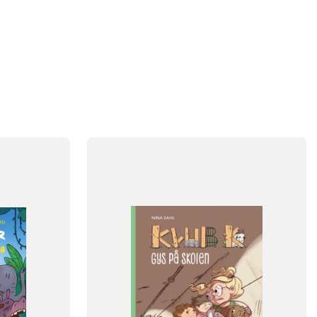
FAG
Dansk
NIVEAU
klasse
0. klasse
1. klasse
2. klasse
3. klasse
FORMAT
Flergangsbog
ISBN
9788723564887