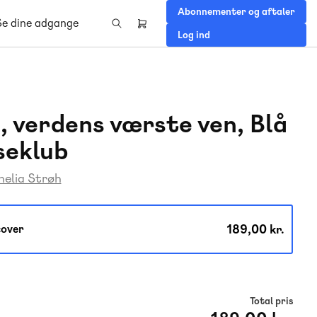
Abonnementer og aftaler
Se dine adgange
Header
Log ind
right
menu
y, verdens værste ven, Blå
seklub
nelia Strøh
189,00 kr.
over
Total pris