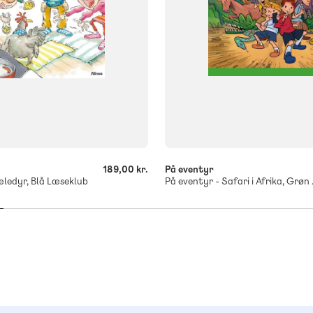
-
+
189,00 kr.
På eventyr
kæledyr, Blå Læseklub
På event