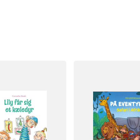
FAG
Dansk
NIVEAU
klasse
2. klasse
3. klasse
0. klasse
1. klasse
2. klasse
3. 
FORMAT
Flergangsbog
og
ISBN
9788723560629
438