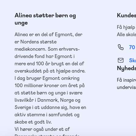
Alinea støtter børn og
Kundes
unge
Få hjælp
Alinea er en del af Egmont, der
Alle skol
er Nordens største
70
mediekoncern. Som erhvervs-
drivende fond har Egmont i
Skr
mere end 100 år brugt en del af
Nyhed
overskuddet på at hjælpe andre.
I dag bruger Egmont omkring
Få inspir
100 millioner kroner om året på
undervis
at støtte børn og unge i svære
livsvilkår i Danmark, Norge og
Sverige i at uddanne sig, have en
aktiv stemme i samfundet og
skabe et godt liv.
Vi hører også under et af