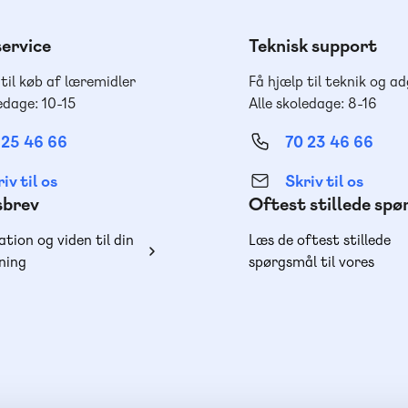
ervice
Teknisk support
 til køb af læremidler
Få hjælp til teknik og a
edage: 10-15
Alle skoledage: 8-16
 25 46 66
70 23 46 66
iv til os
Skriv til os
sbrev
Oftest stillede sp
ation og viden til din
Læs de oftest stillede
ning
spørgsmål til vores
produkter, køb og lever