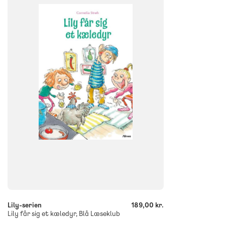
0. klasse
1. klasse
2. klasse
3. klasse
4. klasse
FORMAT
Flergangsbog
ISBN
9788723560438
-
+
Lily-serien
189,00 kr.
Lily får sig et kæledyr, Blå Læseklub