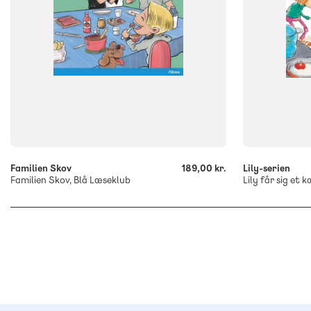
-
-
+
+
Familien Skov
189,00 kr.
Lily-serien
Familien Skov, Blå Læseklub
Lily får sig et 