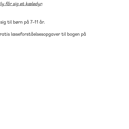
ily får sig et kæledyr
.
ig til børn på 7–11 år.
ratis læseforståelsesopgaver til bogen på