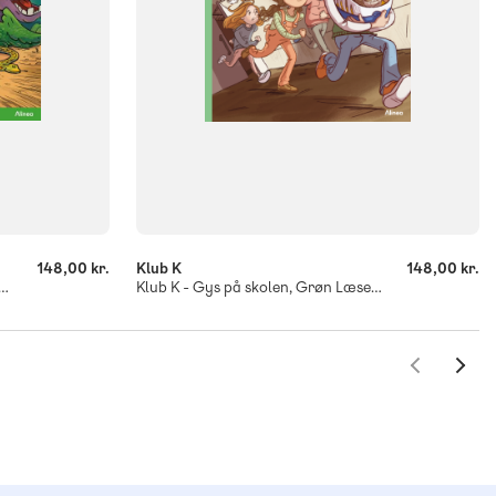
-
+
148,00 kr.
Klub K
148,00 kr.
yr - Safari i Afrika, Grøn Læseklub
Klub K - Gys på skolen, Grøn Læseklub