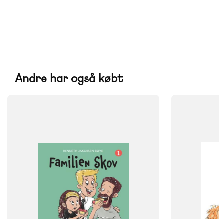
Andre har også købt
FAG
FAG
Dansk
Dansk
NIVEAU
NIVEAU
0. klasse
1. klasse
2. klasse
3. klasse
0. klasse
1. 
4. klasse
FORMAT
Flergangsbog
FORMAT
Flergangsb
ISBN
9788723550224
ISBN
9788723560