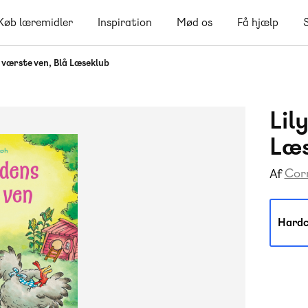
Køb læremidler
Inspiration
Mød os
Få hjælp
s værste ven, Blå Læseklub
Lil
Læ
Cor
Af
Hardc