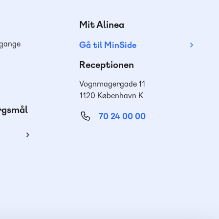
Mit Alinea
dgange
Gå til MinSide
Receptionen
Vognmagergade 11
1120 København K
ørgsmål
70 24 00 00
ing