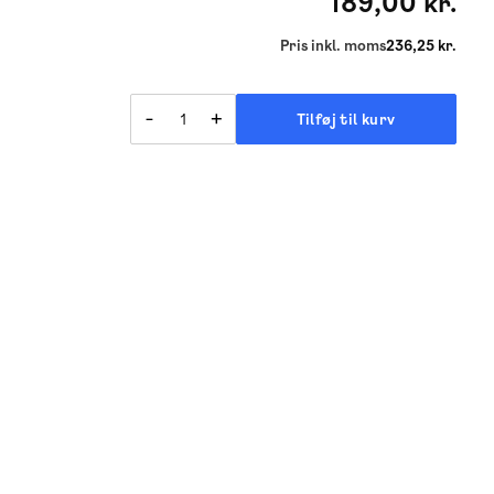
189,00 kr.
Pris inkl. moms
236,25 kr.
-
+
Tilføj til kurv