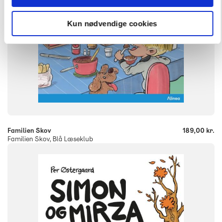
Kun nødvendige cookies
-
+
Familien Skov
189,00 kr.
Familien Skov, Blå Læseklub
FAG
Dansk
NIVEAU
1. klasse
2. klasse
3. klasse
FORMAT
Flergangsbog