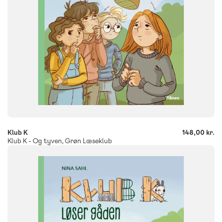
-
+
Klub K
148,00 kr.
Klub K - Og tyven, Grøn Læseklub
FAG
Dansk
NIVEAU
0. klasse
1. klasse
2. klasse
3. klasse
FORMAT
Flergangsbog