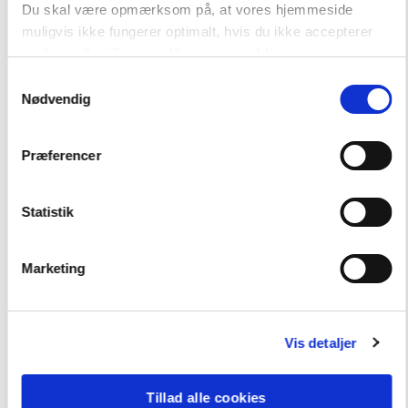
Du skal være opmærksom på, at vores hjemmeside
muligvis ikke fungerer optimalt, hvis du ikke accepterer
cookies eller tilbagetrækker et samtykke.
Samtykkevalg
Nødvendig
Præferencer
Andre har også købt
Statistik
FAG
Dansk
Marketing
NIVEAU
0. klasse
1. klasse
2. klasse
3. klasse
FORMAT
Flergangsbog
Vis detaljer
ISBN
9788723550224
Tillad alle cookies