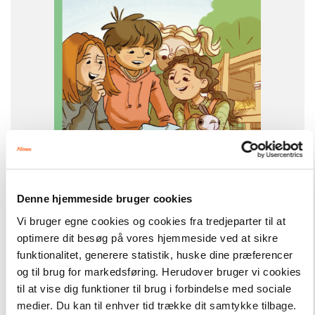
ISBN
9788723564917
-
+
Denne hjemmeside bruger cookies
Vi bruger egne cookies og cookies fra tredjeparter til at
optimere dit besøg på vores hjemmeside ved at sikre
Klub K
148,00 kr.
Klub K - Løser gåden, Grøn Læseklub
funktionalitet, generere statistik, huske dine præferencer
og til brug for markedsføring. Herudover bruger vi cookies
til at vise dig funktioner til brug i forbindelse med sociale
Hent flere
medier. Du kan til enhver tid trække dit samtykke tilbage.