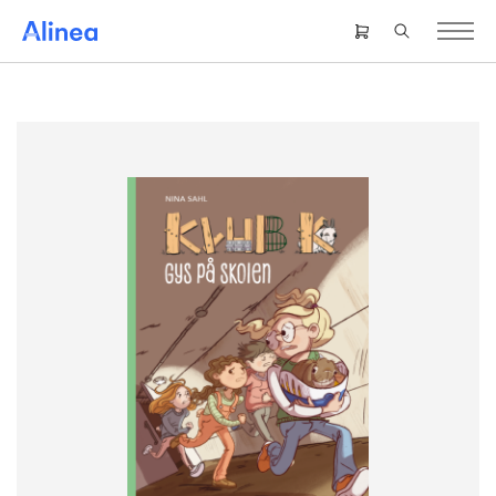
Gå
til
Header
hovedindhold
right
menu