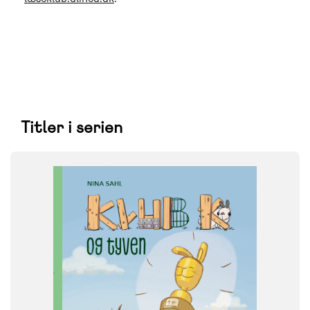
Titler i serien
FAG
Dansk
NIVEAU
0. klasse
1. klasse
2. klasse
3. klasse
FORMAT
Flergangsbog
ISBN
9788723564900