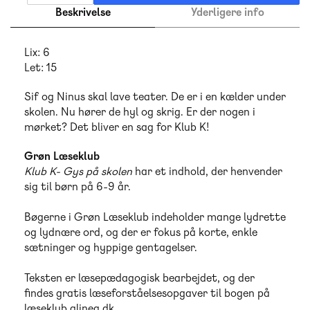
Beskrivelse
Yderligere info
Lix: 6
Let: 15
Sif og Ninus skal lave teater. De er i en kælder under
skolen. Nu hører de hyl og skrig. Er der nogen i
mørket? Det bliver en sag for Klub K!
Grøn Læseklub
Klub K- Gys på skolen
har et indhold, der henvender
sig til børn på 6-9 år.
Bøgerne i Grøn Læseklub indeholder mange lydrette
og lydnære ord, og der er fokus på korte, enkle
sætninger og hyppige gentagelser.
Teksten er læsepædagogisk bearbejdet, og der
findes gratis læseforståelsesopgaver til bogen på
læseklub.alinea.dk
.