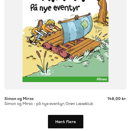
ISBN
9788723552723
-
+
Simon og Mirza
148,00 kr.
Simon og Mirza - på nye eventyr, Grøn Læseklub
Hent flere