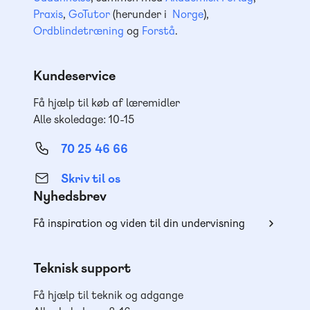
Praxis
,
GoTutor
(herunder i
Norge
),
Ordblindetræning
og
Forstå
.
Kundeservice
Få hjælp til køb af læremidler
Alle skoledage: 10-15
70 25 46 66
Skriv til os
Nyhedsbrev
Få inspiration og viden til din undervisning
Teknisk support
Få hjælp til teknik og adgange