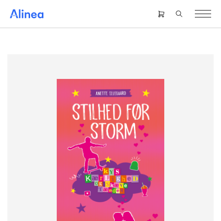
Gå
til
Header
hovedindhold
right
menu