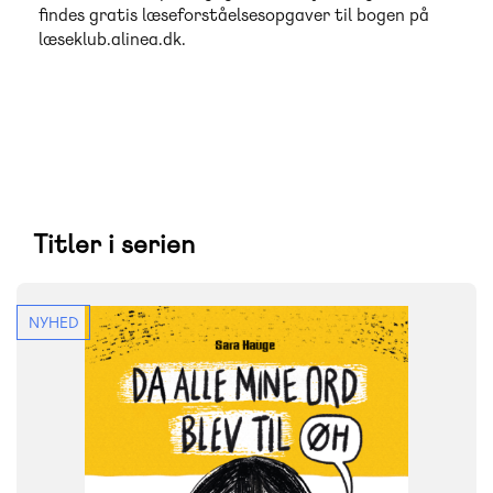
findes gratis læseforståelsesopgaver til bogen på
læseklub.alinea.dk.
Titler i serien
NYHED
FAG
Dansk
NIVEAU
3. klasse
4. klasse
5. klasse
6. klasse
FORMAT
Flergangsbog
ISBN