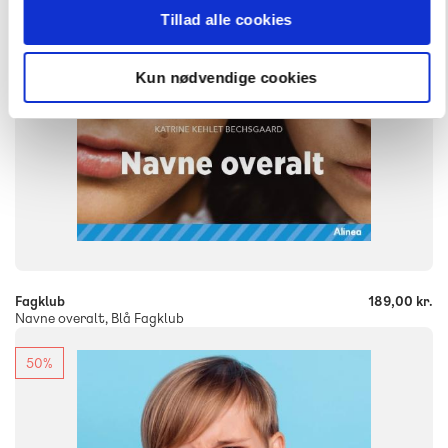
9788723554741
Tillad alle cookies
Kun nødvendige cookies
-
+
Fagklub
189,00 kr.
Navne overalt, Blå Fagklub
50%
FAG
Dansk
NIVEAU
0. klasse
1. klasse
2. klasse
3. klasse