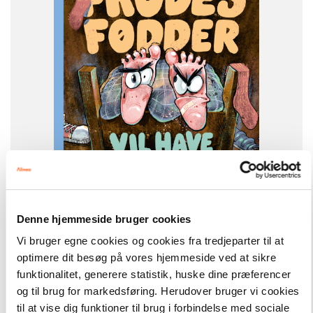
FORMAT
Flergangsbog
ISBN
9788723578013
-
+
Denne hjemmeside bruger cookies
Vi bruger egne cookies og cookies fra tredjeparter til at
optimere dit besøg på vores hjemmeside ved at sikre
Læseklub
189,00 kr.
funktionalitet, generere statistik, huske dine præferencer
Frodes fødder vil have hævn, Blå læseklub
og til brug for markedsføring. Herudover bruger vi cookies
til at vise dig funktioner til brug i forbindelse med sociale