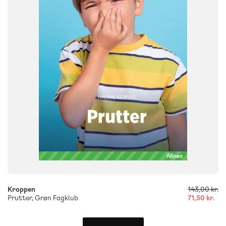
FORMAT
Flergangsbog
ISBN
9788723555816
-
+
Kroppen
143,00 kr.
Prutter, Grøn Fagklub
71,50 kr.