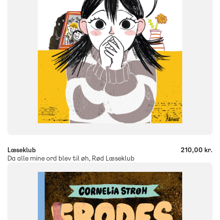
9788723579744
-
+
Læseklub
210,00 kr.
Da alle mine ord blev til øh, Rød Læseklub
FAG
Dansk
NIVEAU
0. klasse
1. klasse
2. klasse
3. klasse
4. klasse
5. klasse