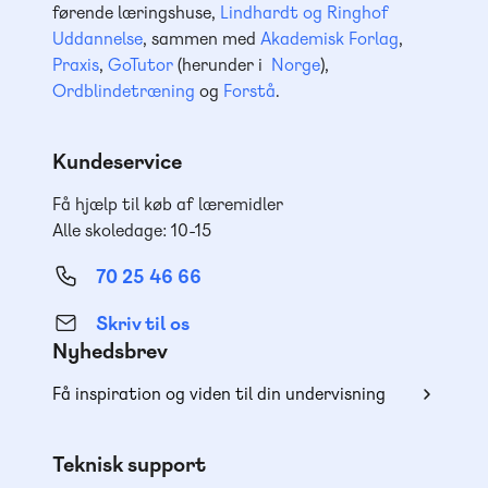
førende læringshuse,
Lindhardt og Ringhof
Uddannelse
, sammen med
Akademisk Forlag
,
Praxis
,
GoTutor
(herunder i
Norge
),
Ordblindetræning
og
Forstå
.
Kundeservice
Få hjælp til køb af læremidler
Alle skoledage: 10-15
70 25 46 66
Skriv til os
Nyhedsbrev
Få inspiration og viden til din undervisning
Teknisk support