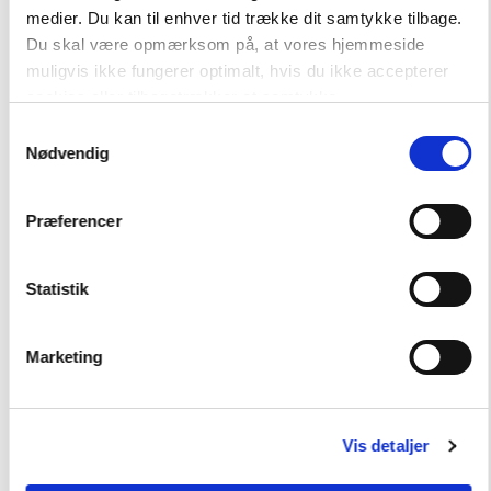
Hent flere
medier. Du kan til enhver tid trække dit samtykke tilbage.
Du skal være opmærksom på, at vores hjemmeside
muligvis ikke fungerer optimalt, hvis du ikke accepterer
cookies eller tilbagetrækker et samtykke.
Samtykkevalg
Nødvendig
Præferencer
Andre har også købt
Statistik
FAG
Dansk
Marketing
NIVEAU
3. klasse
4. klasse
5. klasse
6. klasse
FORMAT
Vis detaljer
Flergangsbog
ISBN