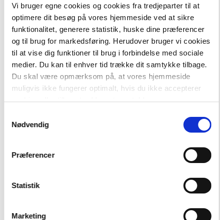
Vi bruger egne cookies og cookies fra tredjeparter til at
optimere dit besøg på vores hjemmeside ved at sikre
funktionalitet, generere statistik, huske dine præferencer
-
+
og til brug for markedsføring. Herudover bruger vi cookies
til at vise dig funktioner til brug i forbindelse med sociale
medier. Du kan til enhver tid trække dit samtykke tilbage.
Du skal være opmærksom på, at vores hjemmeside
Professioner
189,00 kr.
Sygeplejerske, Blå Fagklub
94,50 kr.
muligvis ikke fungerer optimalt, hvis du ikke accepterer
cookies eller tilbagetrækker et samtykke.
Samtykkevalg
Hent flere
Nødvendig
Præferencer
Statistik
Andre har også købt
Marketing