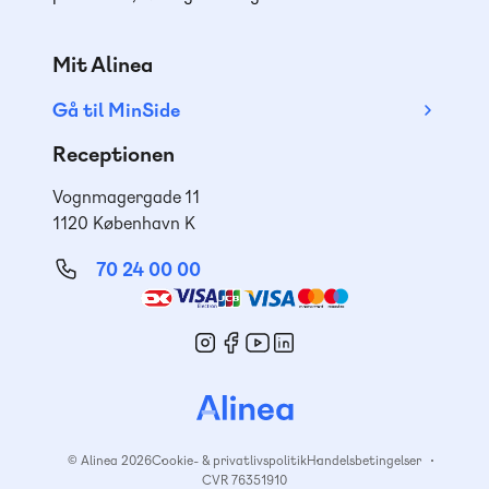
Mit Alinea
Gå til MinSide
Receptionen
Vognmagergade 11
1120 København K
70 24 00 00
Mød
os
© Alinea 2026
Cookie- & privatlivspolitik
Handelsbetingelser
CVR 76351910