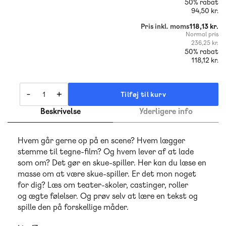
50% rabat
94,50 kr.
Pris inkl. moms
118,13 kr.
Normal pris
236,25 kr.
50% rabat
118,12 kr.
-
+
Tilføj til kurv
Beskrivelse
Yderligere info
Hvem går gerne op på en scene? Hvem lægger
stemme til tegne-film? Og hvem lever af at lade
som om? Det gør en skue-spiller. Her kan du læse en
masse om at være skue-spiller. Er det mon noget
for dig? Læs om teater-skoler, castinger, roller
og ægte følelser. Og prøv selv at lære en tekst og
spille den på forskellige måder.