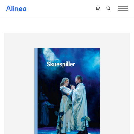
Gå
til
Header
hovedindhold
right
menu