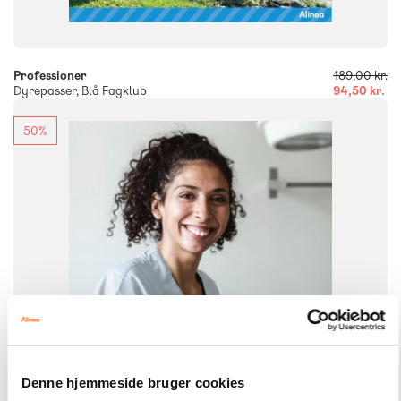
-
+
Professioner
189,00 kr.
Dyrepasser, Blå Fagklub
94,50 kr.
50%
FAG
Dansk
NIVEAU
2. klasse
3. klasse
4. klasse
5. klasse
6. klasse
FORMAT
Flergangsbog
ISBN
9788723554840
Denne hjemmeside bruger cookies