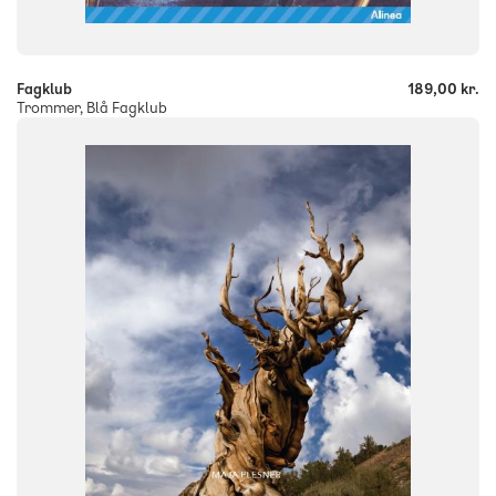
-
+
Fagklub
189,00 kr.
Trommer, Blå Fagklub
FAG
Dansk
NIVEAU
2. klasse
3. klasse
4. klasse
5. klasse
6. klasse
FORMAT
Flergangsbog
ISBN
9788723554659