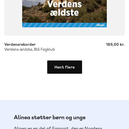
-
+
Verdensrekorder
189,00 kr.
Verdens ældste, Blå Fagklub
Hent flere
Alinea støtter børn og unge
Alinea er en del af Egmont, der er Nordens