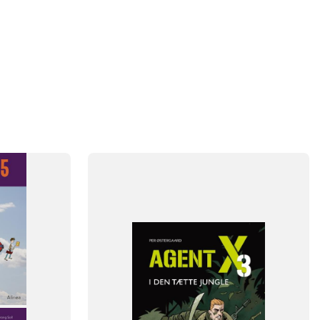
FAG
Dansk
NIVEAU
0. klasse
1. klasse
2. klasse
3. klasse
4. klasse
5. klasse
FORMAT
Flergangsbog
ISBN
9788723558947