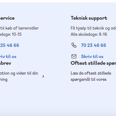
ervice
Teknisk support
 til køb af læremidler
Få hjælp til teknik og a
edage: 10-15
Alle skoledage: 8-16
 25 46 66
70 23 46 66
iv til os
Skriv til os
sbrev
Oftest stillede sp
ation og viden til din
Læs de oftest stillede
ning
spørgsmål til vores
produkter, køb og lever