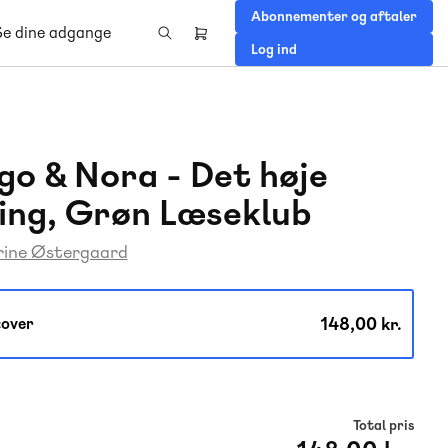
Abonnementer og aftaler
Se dine adgange
Header
Log ind
right
menu
go & Nora - Det høje
ing, Grøn Læseklub
rine Østergaard
148,00 kr.
over
Total pris