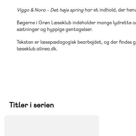
Viggo & Nora - Det høje spring
har et indhold, der henv
Bøgerne i Grøn Læseklub indeholder mange lydrette og 
sætninger og hyppige gentagelser.
Teksten er læsepædagogisk bearbejdet, og der findes g
læseklub.alinea.dk.
Titler i serien
FAG
Dansk