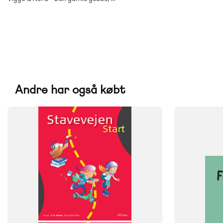
Andre har også købt
FAG
FAG
Dansk
Dansk
NIVEAU
NIVEAU
1. klasse
2. klasse
0. klasse
1. 
FORMAT
Flergangsb
ISBN
9788723550