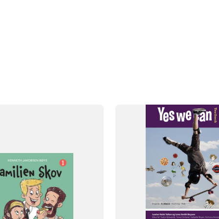
SYSTEM
Yes we can
FAG
klasse
2. klasse
3. klasse
Engelsk
NIVEAU
og
5. klasse
224