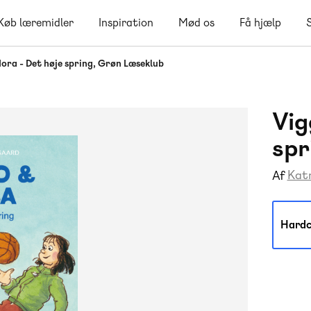
Køb læremidler
Inspiration
Mød os
Få hjælp
ora - Det høje spring, Grøn Læseklub
Vig
spr
Kat
Af
Hardc