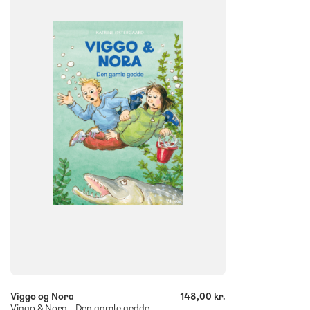
NIVEAU
0. klasse
1. klasse
2. klasse
3. klasse
FORMAT
Flergangsbog
ISBN
9788723564719
-
+
Viggo og Nora
148,00 kr.
Viggo & Nora - Den gamle gedde, Grøn Læseklub