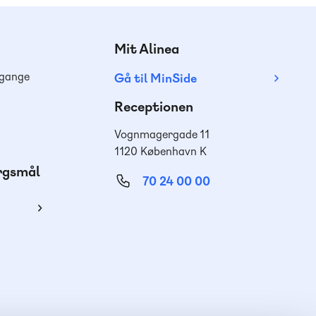
Mit Alinea
dgange
Gå til MinSide
Receptionen
Vognmagergade 11
1120 København K
ørgsmål
70 24 00 00
ing