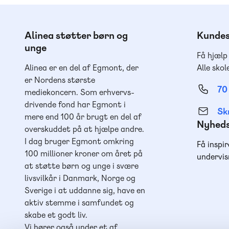
Alinea støtter børn og
Kundes
unge
Få hjælp
Alinea er en del af Egmont, der
Alle skol
er Nordens største
70
mediekoncern. Som erhvervs-
drivende fond har Egmont i
Skr
mere end 100 år brugt en del af
Nyhed
overskuddet på at hjælpe andre.
I dag bruger Egmont omkring
Få inspir
100 millioner kroner om året på
undervis
at støtte børn og unge i svære
livsvilkår i Danmark, Norge og
Sverige i at uddanne sig, have en
aktiv stemme i samfundet og
skabe et godt liv.
Vi hører også under et af