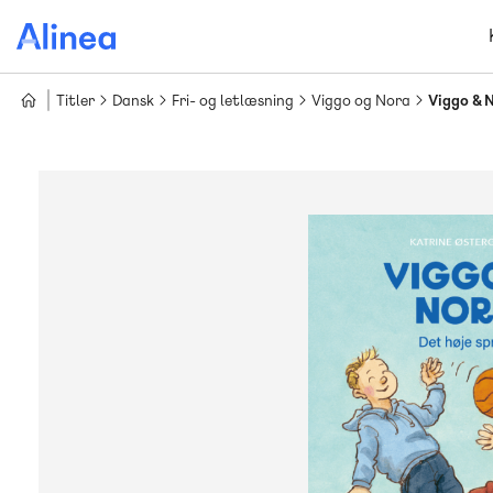
Gå
til
hovedindhold
Titler
Dansk
Fri- og letlæsning
Viggo og Nora
Viggo & N