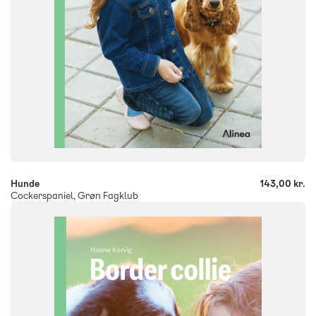
-
+
Hunde
143,00 kr.
Cockerspaniel, Grøn Fagklub
FAG
Dansk
NIVEAU
0. klasse
1. klasse
2. klasse
3. klasse
FORMAT
Flergangsbog