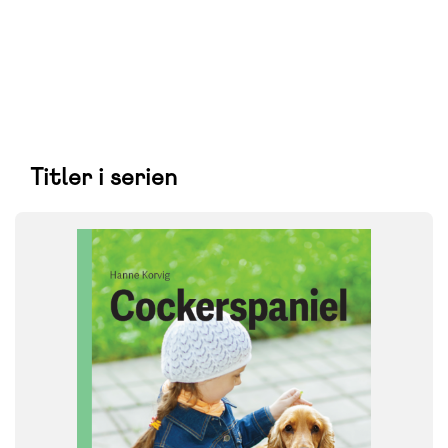
Titler i serien
FAG
Dansk
NIVEAU
0. klasse
1. klasse
2. klasse
3. klasse
FORMAT
Flergangsbog
ISBN
9788723576040