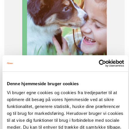
ISBN
9788723575852
-
+
Denne hjemmeside bruger cookies
Vi bruger egne cookies og cookies fra tredjeparter til at
Hunde
143,00 kr.
optimere dit besøg på vores hjemmeside ved at sikre
Border collie, Grøn Fagklub
funktionalitet, generere statistik, huske dine præferencer
og til brug for markedsføring. Herudover bruger vi cookies
Hent flere
til at vise dig funktioner til brug i forbindelse med sociale
medier. Du kan til enhver tid trække dit samtykke tilbage.