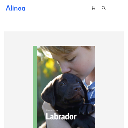
Gå
til
Header
hovedindhold
right
menu