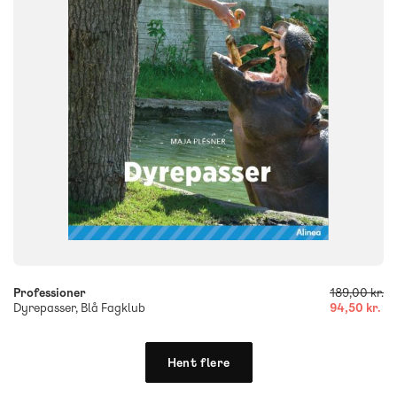
ISBN
9788723554833
-
+
Professioner
189,00 kr.
Dyrepasser, Blå Fagklub
94,50 kr.
Hent flere