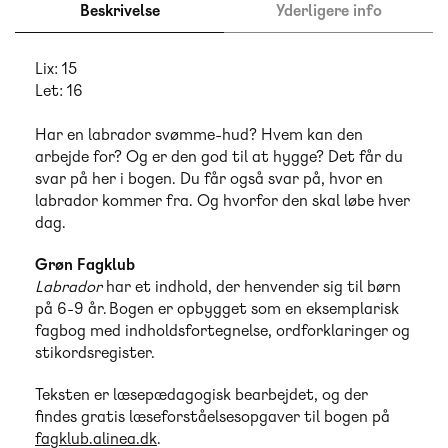
Beskrivelse
Yderligere info
Lix: 15
Let: 16
Har en labrador svømme-hud? Hvem kan den
arbejde for? Og er den god til at hygge? Det får du
svar på her i bogen. Du får også svar på, hvor en
labrador kommer fra. Og hvorfor den skal løbe hver
dag.
Grøn Fagklub
Labrador
har et indhold, der henvender sig til børn
på 6-9 år. Bogen er opbygget som en eksemplarisk
fagbog med indholdsfortegnelse, ordforklaringer og
stikordsregister.
Teksten er læsepædagogisk bearbejdet, og der
findes gratis læseforståelsesopgaver til bogen på
fagklub.alinea.dk
.