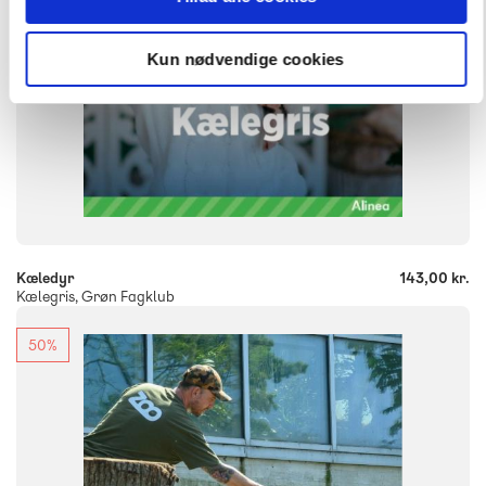
Kun nødvendige cookies
-
+
Kæledyr
143,00 kr.
Kælegris, Grøn Fagklub
50%
FAG
Dansk
NIVEAU
2. klasse
3. klasse
4. klasse
5. klasse
6. klasse
FORMAT
Flergangsbog