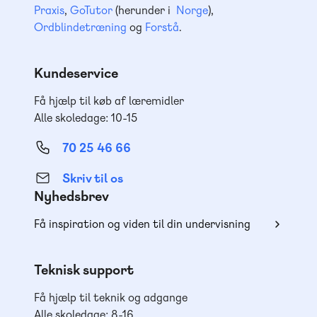
Praxis
,
GoTutor
(herunder i
Norge
),
Ordblindetræning
og
Forstå
.
Kundeservice
Få hjælp til køb af læremidler
Alle skoledage: 10-15
70 25 46 66
Skriv til os
Nyhedsbrev
Få inspiration og viden til din undervisning
Teknisk support
Få hjælp til teknik og adgange
Alle skoledage: 8-16