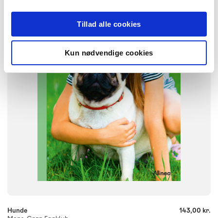
NIVEAU
0. klasse
1. klasse
2. klasse
3. klasse
Tillad alle cookies
FORMAT
Flergangsbog
Kun nødvendige cookies
ISBN
9788723563743
-
+
Hunde
143,00 kr.