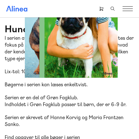
Gå
til
Header
hovedindhold
right
menu
Hunde
I serien af fagbøger om forskellige hunderacer sættes der
fokus på racernes særtræk og evner. Du kan lære, hvad
der kendetegner hver race, hvad den kræver, og hvilken
type ejer den passer godt sammen med.
Lix-tal: 10-15
Bøgerne i serien kan læses enkeltvist.
Serien er en del af Grøn Fagklub.
Indholdet i Grøn Fagklub passer til børn, der er 6-9 år.
Serien er skrevet af Hanne Korvig og Maria Frantzen
Sanko.
Find opgaver til alle bøger i serien