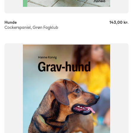
+
Hunde
143,00 kr.
Cockerspaniel, Grøn Fagklub
FAG
Dansk
NIVEAU
0. klasse
1. klasse
2. klasse
3. klasse
FORMAT
Flergangsbog
ISBN
9788723560391