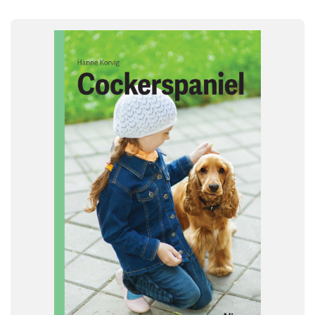
FAG
Dansk
NIVEAU
0. klasse
1. klasse
2. klasse
3. klasse
FORMAT
Flergangsbog
ISBN
9788723576040
-