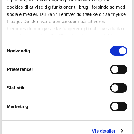
ISBN
9788723563750
cookies til at vise dig funktioner til brug i forbindelse med
sociale medier. Du kan til enhver tid trække dit samtykke
tilbage. Du skal være opmærksom på, at vores
hjemmeside muligvis ikke fungerer optimalt, hvis du ikke
accepterer cookies eller tilbagetrækker et samtykke.
Samtykkevalg
Nødvendig
Præferencer
-
+
Statistik
Hunde
143,00 kr.
Labrador, Grøn Fagklub
Marketing
FAG
Dansk
Vis detaljer