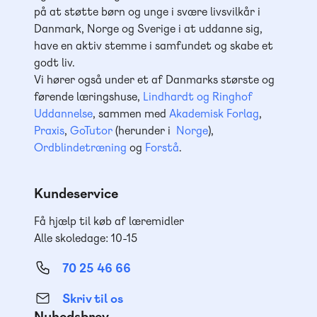
på at støtte børn og unge i svære livsvilkår i
Danmark, Norge og Sverige i at uddanne sig,
have en aktiv stemme i samfundet og skabe et
godt liv.
Vi hører også under et af Danmarks største og
førende læringshuse,
Lindhardt og Ringhof
Uddannelse
, sammen med
Akademisk Forlag
,
Praxis
,
GoTutor
(herunder i
Norge
),
Ordblindetræning
og
Forstå
.
Kundeservice
Få hjælp til køb af læremidler
Alle skoledage: 10-15
70 25 46 66
Skriv til os
Nyhedsbrev