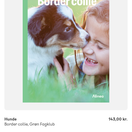
0. klasse
1. klasse
2. klasse
3. klasse
FORMAT
Flergangsbog
ISBN
9788723575852
-
+
Hunde
143,00 kr.
Border collie, Grøn Fagklub