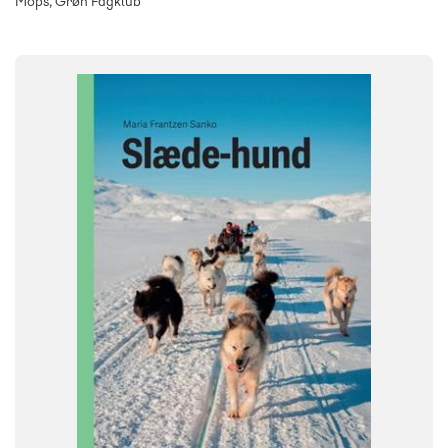
Mops, Grøn Fagklub
FAG
Dansk
NIVEAU
0. klasse
1. klasse
2. klasse
3. klasse
FORMAT
Flergangsbog
ISBN
9788723568762