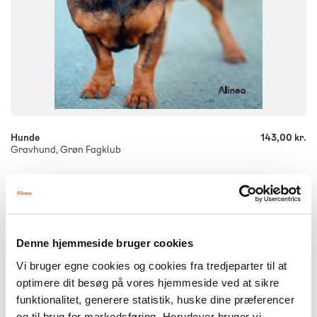
-
+
Hunde
143,00 kr.
Gravhund, Grøn Fagklub
FAG
Dansk
Denne hjemmeside bruger cookies
NIVEAU
0. klasse
1. klasse
2. klasse
3. klasse
Vi bruger egne cookies og cookies fra tredjeparter til at
optimere dit besøg på vores hjemmeside ved at sikre
FORMAT
Flergangsbog
funktionalitet, generere statistik, huske dine præferencer
og til brug for markedsføring. Herudover bruger vi