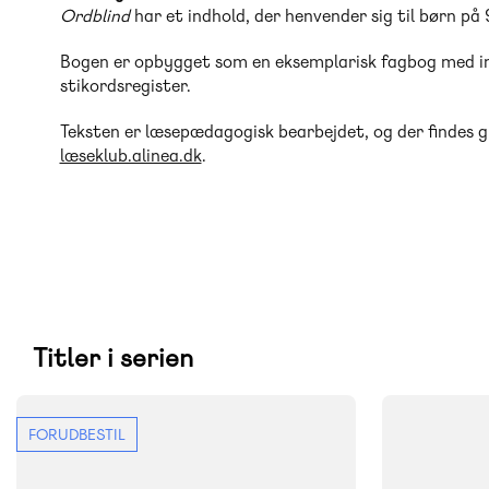
Ordblind
har et indhold, der henvender sig til børn på 
Bogen er opbygget som en eksemplarisk fagbog med in
stikordsregister.
Teksten er læsepædagogisk bearbejdet, og der findes g
læseklub.alinea.dk
.
Titler i serien
FORUDBESTIL
FAG
FAG
Dansk
Dansk