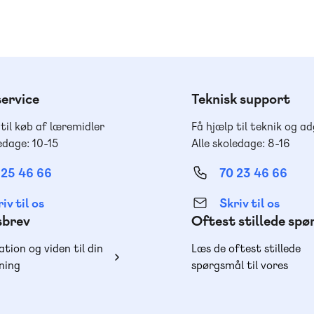
ervice
Teknisk support
 til køb af læremidler
Få hjælp til teknik og a
edage: 10-15
Alle skoledage: 8-16
 25 46 66
70 23 46 66
iv til os
Skriv til os
sbrev
Oftest stillede sp
ation og viden til din
Læs de oftest stillede
ning
spørgsmål til vores
produkter, køb og lever