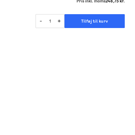
Pris inkl. moms
248,75 kr.
-
+
Tilføj til kurv