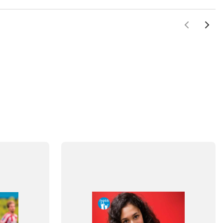
FAG
Dansk
NIVEAU
4. klasse
5. klasse
6. klasse
FORMAT
Flergangsbog