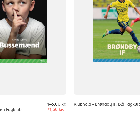
ISBN
166
9788723548443
-
+
143,00 kr.
Klubhold - Brøndby IF, Blå Fagklu
øn Fagklub
71,50 kr.