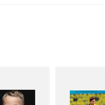
FAG
Dansk
NIVEAU
klasse
2. klasse
3. klasse
4. klasse
5. klasse
6. klasse
FORMAT
og
Flergangsbog