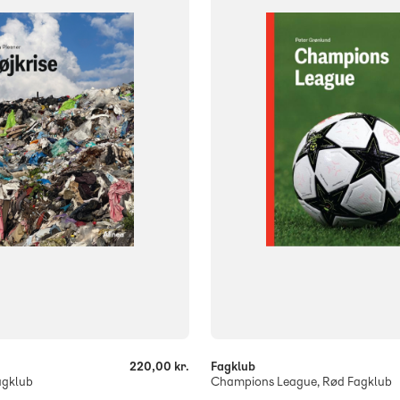
NIVEAU
lasse
9. klasse
10. klasse
4. klasse
5. klasse
6. klasse
7. 
FORMAT
og
Flergangsbog
ISBN
782
9788723577887
-
+
220,00 kr.
Fagklub
agklub
Champions League, Rød Fagklub