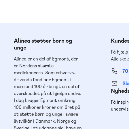
Alinea støtter børn og
Kundes
unge
Få hjælp
Alinea er en del af Egmont, der
Alle skol
er Nordens største
70
mediekoncern. Som erhvervs-
drivende fond har Egmont i
Skr
mere end 100 år brugt en del af
Nyhed
overskuddet på at hjælpe andre.
I dag bruger Egmont omkring
Få inspir
100 millioner kroner om året på
undervis
at støtte børn og unge i svære
livsvilkår i Danmark, Norge og
Sverige i at uddanne sig, have en