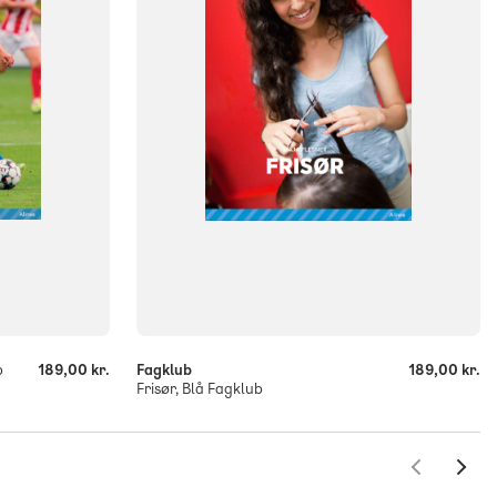
ISBN
9788723551542
-
+
b
189,00 kr.
Fagklub
189,00 kr.
Frisør, Blå Fagklub