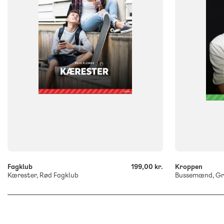
Flergangsbog
ISBN
9788723546
ISBN
9788723546036
-
-
+
+
Fagklub
199,00 kr.
Kroppen
Kærester, Rød Fagklub
Bussemænd, Gr