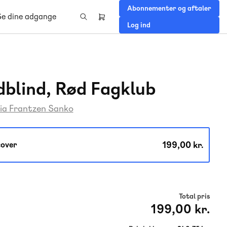
Abonnementer og aftaler
Se dine adgange
Header
Log ind
right
menu
blind, Rød Fagklub
ia Frantzen Sanko
199,00 kr.
over
Total pris
199,00 kr.