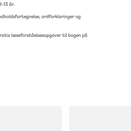
9-13 år.
dholdsfortegnelse, ordforklaringer og
ratis læseforståelsesopgaver til bogen på
FAG
Dansk