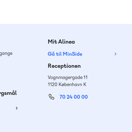
Mit Alinea
dgange
Gå til MinSide
Receptionen
Vognmagergade 11
1120 København K
ørgsmål
70 24 00 00
ing