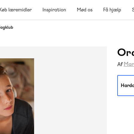
Køb læremidler
Inspiration
Mød os
Få hjælp
Fagklub
Ord
Mar
Af
Hardc