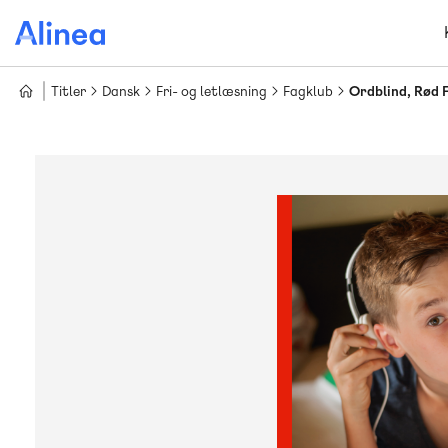
Gå
til
hovedindhold
Titler
Dansk
Fri- og letlæsning
Fagklub
Ordblind, Rød 