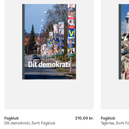
NIVEAU
NIVEAU
7. klasse
8. klasse
9. klasse
7. klasse
8. k
FORMAT
FORMAT
Flergangsbog
Flergangsb
ISBN
ISBN
9788723573513
9788723579
-
-
+
+
Fagklub
210,00 kr.
Fagklub
Dit demokrati, Sort Fagklub
Tøjkrise, Sort F