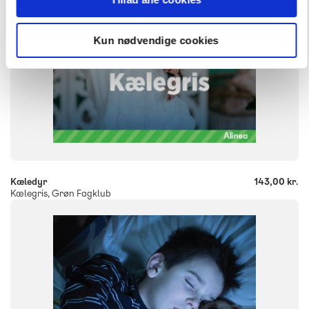
Kun nødvendige cookies
-
+
Kæledyr
143,00 kr.
Kælegris, Grøn Fagklub
FAG
Dansk
NIVEAU
1. klasse
2. klasse
3. klasse
FORMAT
Flergangsbog