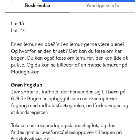
Beskrivelse
Yderligere info
Lix: 15
Let: 14
Er en lemur en abe? Vil en lemur gerne være alene?
Og hvorfor er den truet? Det kan du læse om her i
bogen. Du kan også læse om lemurer, der kan lide at
putte. Og du kan se billeder af en masse lemurer på
Madagaskar.
Grøn Fagklub
Lemur
har et indhold, der henvender sig til børn på
6-9 år. Bogen er opbygget som en eksemplarisk
fagbog med indholdsfortegnelse, ordforklaringer og
stikordsregister.
Teksten er læsepædagogisk bearbejdet, og der
findes gratis læseforståelsesopgaver til bogen på
fagklub.alinea.dk
.