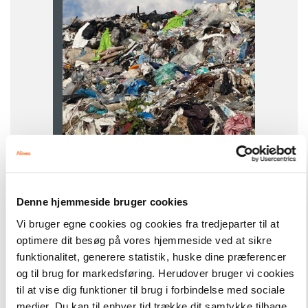
ISBN
9788723579782
-
+
Denne hjemmeside bruger cookies
Vi bruger egne cookies og cookies fra tredjeparter til at
Fagklub
220,00 kr.
optimere dit besøg på vores hjemmeside ved at sikre
Tøjkrise, Sort Fagklub
funktionalitet, generere statistik, huske dine præferencer
og til brug for markedsføring. Herudover bruger vi cookies
Hent flere
til at vise dig funktioner til brug i forbindelse med sociale
medier. Du kan til enhver tid trække dit samtykke tilbage.