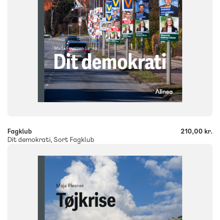
-
+
Fagklub
210,00 kr.
Dit demokrati, Sort Fagklub
FAG
Dansk
NIVEAU
7. klasse
8. klasse
9. klasse
10. klasse
FORMAT
Flergangsbog