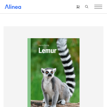
Gå
til
Header
hovedindhold
right
menu