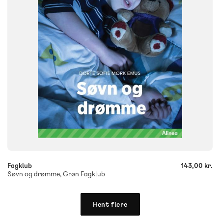
ISBN
9788723554710
-
+
Fagklub
143,00 kr.
Søvn og drømme, Grøn Fagklub
Hent flere